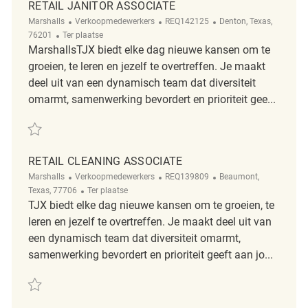
RETAIL JANITOR ASSOCIATE
Categorie
ReqId
Plaats
Marshalls
Verkoopmedewerkers
REQ142125
Denton, Texas,
Afgelegen
76201
Ter plaatse
MarshallsTJX biedt elke dag nieuwe kansen om te
groeien, te leren en jezelf te overtreffen. Je maakt
deel uit van een dynamisch team dat diversiteit
omarmt, samenwerking bevordert en prioriteit gee...
Redden Retail Janitor Associate REQ142125
RETAIL CLEANING ASSOCIATE
Categorie
ReqId
Plaats
Marshalls
Verkoopmedewerkers
REQ139809
Beaumont,
Afgelegen
Texas, 77706
Ter plaatse
TJX biedt elke dag nieuwe kansen om te groeien, te
leren en jezelf te overtreffen. Je maakt deel uit van
een dynamisch team dat diversiteit omarmt,
samenwerking bevordert en prioriteit geeft aan jo...
Redden Retail Cleaning Associate REQ139809