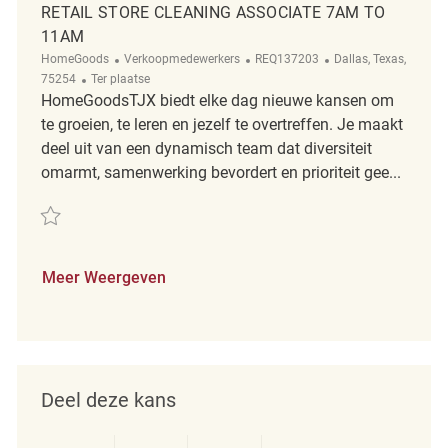
RETAIL STORE CLEANING ASSOCIATE 7AM TO
11AM
Categorie
ReqId
Plaats
HomeGoods
Verkoopmedewerkers
REQ137203
Dallas, Texas,
Afgelegen
75254
Ter plaatse
HomeGoodsTJX biedt elke dag nieuwe kansen om
te groeien, te leren en jezelf te overtreffen. Je maakt
deel uit van een dynamisch team dat diversiteit
omarmt, samenwerking bevordert en prioriteit gee...
Redden Retail Store Cleaning Associate 7AM to 11AM REQ137203
Meer Weergeven
Deel deze kans