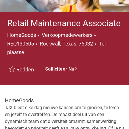
Retail Maintenance Associate
Categorie
HomeGoods
Verkoopmedewerkers
Plaats
REQ130505
Rockwall, Texas, 75032
Ter
plaatse
Solliciteer Nu
Redden
HomeGoods
TJX biedt elke dag nieuwe kansen om te groeien, te leren
en jezelf te overtreffen. Je maakt deel uit van een
dynamisch team dat diversiteit omarmt, samenwerking
bevordert en prioriteit geeft aan jouw ontwikkeling. Of je nu