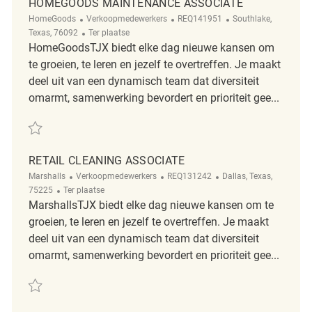
HOMEGOODS MAINTENANCE ASSOCIATE
Categorie
ReqId
Plaats
HomeGoods
Verkoopmedewerkers
REQ141951
Southlake,
Afgelegen
Texas, 76092
Ter plaatse
HomeGoodsTJX biedt elke dag nieuwe kansen om
te groeien, te leren en jezelf te overtreffen. Je maakt
deel uit van een dynamisch team dat diversiteit
omarmt, samenwerking bevordert en prioriteit gee...
Redden HomeGoods Maintenance Associate REQ141951
RETAIL CLEANING ASSOCIATE
Categorie
ReqId
Plaats
Marshalls
Verkoopmedewerkers
REQ131242
Dallas, Texas,
Afgelegen
75225
Ter plaatse
MarshallsTJX biedt elke dag nieuwe kansen om te
groeien, te leren en jezelf te overtreffen. Je maakt
deel uit van een dynamisch team dat diversiteit
omarmt, samenwerking bevordert en prioriteit gee...
Redden Retail Cleaning Associate REQ131242