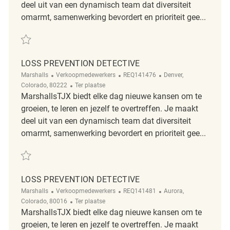
deel uit van een dynamisch team dat diversiteit
omarmt, samenwerking bevordert en prioriteit gee...
Redden Loss Prevention Detective REQ139977
LOSS PREVENTION DETECTIVE
Categorie
ReqId
Plaats
Marshalls
Verkoopmedewerkers
REQ141476
Denver,
Afgelegen
Colorado, 80222
Ter plaatse
MarshallsTJX biedt elke dag nieuwe kansen om te
groeien, te leren en jezelf te overtreffen. Je maakt
deel uit van een dynamisch team dat diversiteit
omarmt, samenwerking bevordert en prioriteit gee...
Redden Loss Prevention Detective REQ141476
LOSS PREVENTION DETECTIVE
Categorie
ReqId
Plaats
Marshalls
Verkoopmedewerkers
REQ141481
Aurora,
Afgelegen
Colorado, 80016
Ter plaatse
MarshallsTJX biedt elke dag nieuwe kansen om te
groeien, te leren en jezelf te overtreffen. Je maakt