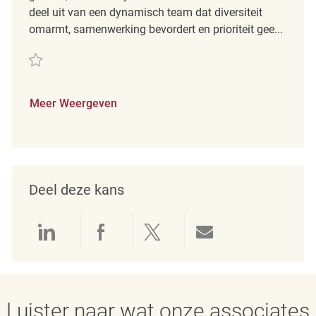
deel uit van een dynamisch team dat diversiteit
omarmt, samenwerking bevordert en prioriteit gee...
Redden Retail Loss Prevention Detective REQ139328
Meer Weergeven
Deel deze kans
Delen via LinkedIn
Delen via Facebook
Delen via twitter
Delen via e-mai
Luister naar wat onze associates