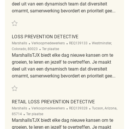
deel uit van een dynamisch team dat diversiteit
omarmt, samenwerking bevordert en prioriteit gee...
Redden Loss Prevention Detective REQ141481
LOSS PREVENTION DETECTIVE
Categorie
ReqId
Plaats
Marshalls
Verkoopmedewerkers
REQ139133
Westminster,
Afgelegen
Colorado, 80023
Ter plaatse
MarshallsTJX biedt elke dag nieuwe kansen om te
groeien, te leren en jezelf te overtreffen. Je maakt
deel uit van een dynamisch team dat diversiteit
omarmt, samenwerking bevordert en prioriteit gee...
Redden Loss Prevention Detective REQ139133
RETAIL LOSS PREVENTION DETECTIVE
Categorie
ReqId
Plaats
Marshalls
Verkoopmedewerkers
REQ139328
Tucson, Arizona,
Afgelegen
85714
Ter plaatse
MarshallsTJX biedt elke dag nieuwe kansen om te
groeien, te leren en jezelf te overtreffen. Je maakt