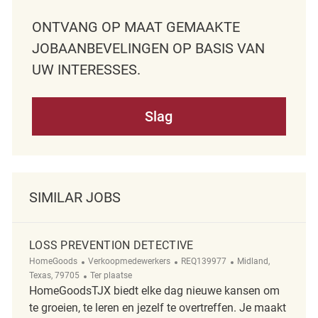
ONTVANG OP MAAT GEMAAKTE
JOBAANBEVELINGEN OP BASIS VAN
UW INTERESSES.
Slag
SIMILAR JOBS
LOSS PREVENTION DETECTIVE
Categorie
ReqId
Plaats
HomeGoods
Verkoopmedewerkers
REQ139977
Midland,
Afgelegen
Texas, 79705
Ter plaatse
HomeGoodsTJX biedt elke dag nieuwe kansen om
te groeien, te leren en jezelf te overtreffen. Je maakt