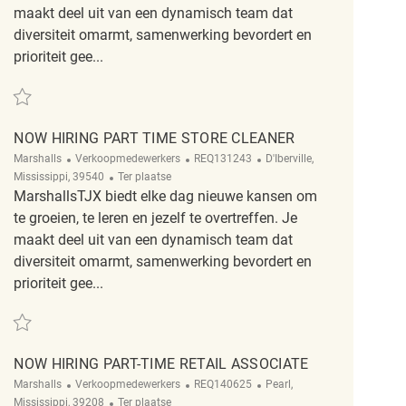
maakt deel uit van een dynamisch team dat
diversiteit omarmt, samenwerking bevordert en
prioriteit gee...
Redden Part time retail supervisor now hiring R2323562
NOW HIRING PART TIME STORE CLEANER
Categorie
ReqId
Plaats
Marshalls
Verkoopmedewerkers
REQ131243
D'Iberville,
Afgelegen
Mississippi, 39540
Ter plaatse
MarshallsTJX biedt elke dag nieuwe kansen om
te groeien, te leren en jezelf te overtreffen. Je
maakt deel uit van een dynamisch team dat
diversiteit omarmt, samenwerking bevordert en
prioriteit gee...
Redden Now Hiring Part Time Store Cleaner REQ131243
NOW HIRING PART-TIME RETAIL ASSOCIATE
Categorie
ReqId
Plaats
Marshalls
Verkoopmedewerkers
REQ140625
Pearl,
Afgelegen
Mississippi, 39208
Ter plaatse