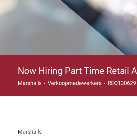
Now Hiring Part Time Retail 
Categorie
Marshalls
Verkoopmedewerkers
REQ13062
Marshalls