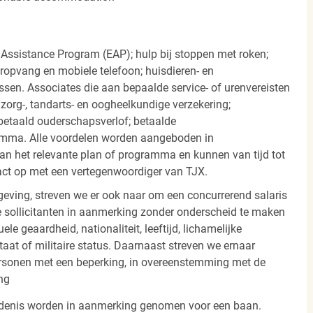
 Assistance Program (EAP); hulp bij stoppen met roken;
eropvang en mobiele telefoon; huisdieren- en
ssen. Associates die aan bepaalde service- of urenvereisten
org-, tandarts- en oogheelkundige verzekering;
betaald ouderschapsverlof; betaalde
amma. Alle voordelen worden aangeboden in
 het relevante plan of programma en kunnen van tijd tot
act op met een vertegenwoordiger van TJX.
ving, streven we er ook naar om een concurrerend salaris
 sollicitanten in aanmerking zonder onderscheid te maken
ele geaardheid, nationaliteit, leeftijd, lichamelijke
staat of militaire status. Daarnaast streven we ernaar
ersonen met een beperking, in overeenstemming met de
ng
iedenis worden in aanmerking genomen voor een baan.