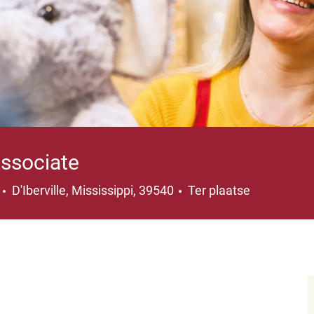
Associate
Plaats
9
D'Iberville, Mississippi, 39540
Ter plaatse