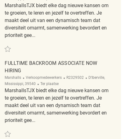
MarshallsTJX biedt elke dag nieuwe kansen om
te groeien, te leren en jezelf te overtreffen. Je
maakt deel uit van een dynamisch team dat
diversiteit omarmt, samenwerking bevordert en
prioriteit gee...
Redden Now hiring part-time retail associate REQ140625
FULLTIME BACKROOM ASSOCIATE NOW
HIRING
Categorie
ReqId
Plaats
Marshalls
Verkoopmedewerkers
R2329502
D'Iberville,
Afgelegen
Mississippi, 39540
Ter plaatse
MarshallsTJX biedt elke dag nieuwe kansen om
te groeien, te leren en jezelf te overtreffen. Je
maakt deel uit van een dynamisch team dat
diversiteit omarmt, samenwerking bevordert en
prioriteit gee...
Redden FullTime Backroom Associate now hiring R2329502