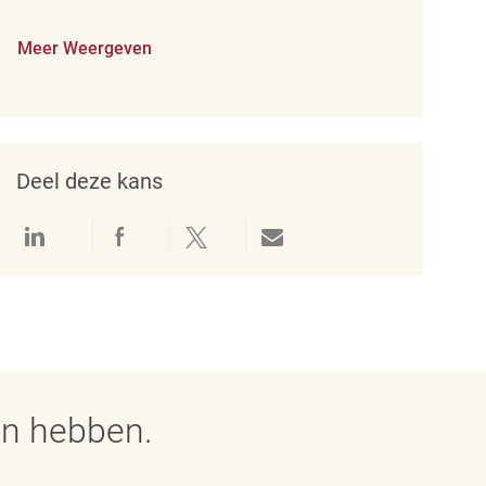
Meer Weergeven
Deel deze kans
Delen via LinkedIn
Delen via Facebook
Delen via twitter
Delen via e-mail
en hebben.