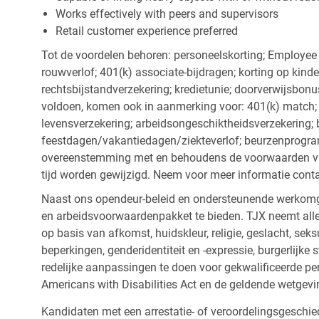
Works effectively with peers and supervisors
Retail customer experience preferred
Tot de voordelen behoren: personeelskorting; Employee
rouwverlof; 401(k) associate-bijdragen; korting op kind
rechtsbijstandverzekering; kredietunie; doorverwijsbonu
voldoen, komen ook in aanmerking voor: 401(k) match; z
levensverzekering; arbeidsongeschiktheidsverzekering; 
feestdagen/vakantiedagen/ziekteverlof; beurzenprogr
overeenstemming met en behoudens de voorwaarden van
tijd worden gewijzigd. Neem voor meer informatie cont
Naast ons opendeur-beleid en ondersteunende werkomge
en arbeidsvoorwaardenpakket te bieden. TJX neemt alle
op basis van afkomst, huidskleur, religie, geslacht, seksu
beperkingen, genderidentiteit en -expressie, burgerlijke 
redelijke aanpassingen te doen voor gekwalificeerde p
Americans with Disabilities Act en de geldende wetgevi
Kandidaten met een arrestatie- of veroordelingsgesch