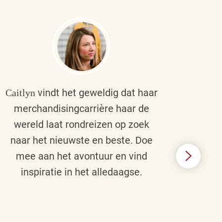
vindt het geweldig dat haar
Caitlyn
Bra
merchandisingcarrière haar de
men
wereld laat rondreizen op zoek
cult
naar het nieuwste en beste. Doe
een p
mee aan het avontuur en vind
d
inspiratie in het alledaagse.
afstr
ie