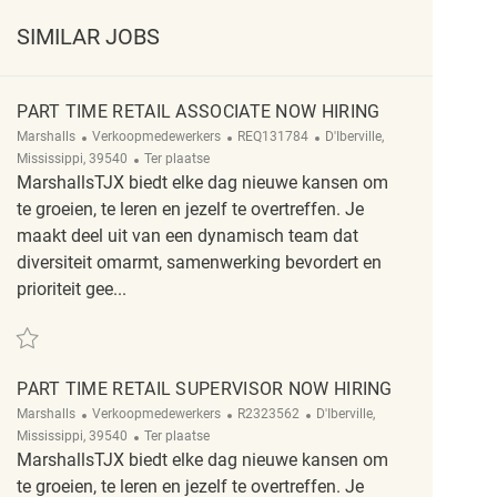
SIMILAR JOBS
PART TIME RETAIL ASSOCIATE NOW HIRING
Categorie
ReqId
Plaats
Marshalls
Verkoopmedewerkers
REQ131784
D'Iberville,
Afgelegen
Mississippi, 39540
Ter plaatse
MarshallsTJX biedt elke dag nieuwe kansen om
te groeien, te leren en jezelf te overtreffen. Je
maakt deel uit van een dynamisch team dat
diversiteit omarmt, samenwerking bevordert en
prioriteit gee...
Redden Part Time Retail Associate Now Hiring REQ131784
PART TIME RETAIL SUPERVISOR NOW HIRING
Categorie
ReqId
Plaats
Marshalls
Verkoopmedewerkers
R2323562
D'Iberville,
Afgelegen
Mississippi, 39540
Ter plaatse
MarshallsTJX biedt elke dag nieuwe kansen om
te groeien, te leren en jezelf te overtreffen. Je