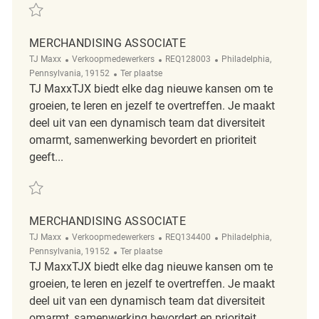
Redden merchandising associate REQ5515
MERCHANDISING ASSOCIATE
Categorie
ReqId
Plaats
TJ Maxx
Verkoopmedewerkers
REQ128003
Philadelphia,
Afgelegen
Pennsylvania, 19152
Ter plaatse
TJ MaxxTJX biedt elke dag nieuwe kansen om te
groeien, te leren en jezelf te overtreffen. Je maakt
deel uit van een dynamisch team dat diversiteit
omarmt, samenwerking bevordert en prioriteit
geeft...
Redden Merchandising Associate REQ128003
MERCHANDISING ASSOCIATE
Categorie
ReqId
Plaats
TJ Maxx
Verkoopmedewerkers
REQ134400
Philadelphia,
Afgelegen
Pennsylvania, 19152
Ter plaatse
TJ MaxxTJX biedt elke dag nieuwe kansen om te
groeien, te leren en jezelf te overtreffen. Je maakt
deel uit van een dynamisch team dat diversiteit
omarmt, samenwerking bevordert en prioriteit