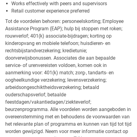
Works effectively with peers and supervisors
Retail customer experience preferred
Tot de voordelen behoren: personeelskorting; Employee
Assistance Program (EAP); hulp bij stoppen met roken;
rouwverlof; 401(k) associate-bijdragen; korting op
kinderopvang en mobiele telefoon; huisdieren- en
rechtsbijstandverzekering; kredietunie;
doorverwijsbonussen. Associates die aan bepaalde
service- of urenvereisten voldoen, komen ook in
aanmerking voor: 401(k) match; zorg-, tandarts- en
oogheelkundige verzekering; levensverzekering;
arbeidsongeschiktheidsverzekering; betaald
ouderschapsverlof; betaalde
feestdagen/vakantiedagen/ziekteverlof;
beurzenprogramma. Alle voordelen worden aangeboden in
overeenstemming met en behoudens de voorwaarden van
het relevante plan of programma en kunnen van tijd tot tijd
worden gewijzigd. Neem voor meer informatie contact op