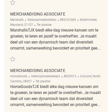
Redden Store Merchandising Coordinator REQ124728
MERCHANDISING ASSOCIATE
Categorie
ReqId
Plaats
Marshalls
Verkoopmedewerkers
REQ141084
Westminster,
Afgelegen
Maryland, 21157
Ter plaatse
MarshallsTJX biedt elke dag nieuwe kansen om te
groeien, te leren en jezelf te overtreffen. Je maakt
deel uit van een dynamisch team dat diversiteit
omarmt, samenwerking bevordert en prioriteit gee...
Redden Merchandising Associate REQ141084
MERCHANDISING ASSOCIATE
Categorie
ReqId
Plaats
HomeGoods
Verkoopmedewerkers
REQ5515
Concord, North
Afgelegen
Carolina, 28027
Ter plaatse
HomeGoodsTJX biedt elke dag nieuwe kansen om
te groeien, te leren en jezelf te overtreffen. Je maakt
deel uit van een dynamisch team dat diversiteit
omarmt, samenwerking bevordert en prioriteit gee...