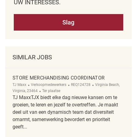
UW INTERESSES.
Slag
SIMILAR JOBS
STORE MERCHANDISING COORDINATOR
Categorie
ReqId
Plaats
TJ Maxx
Verkoopmedewerkers
REQ124728
Virginia Beach,
Afgelegen
Virginia, 23464
Ter plaatse
TJ MaxxTJX biedt elke dag nieuwe kansen om te
groeien, te leren en jezelf te overtreffen. Je maakt
deel uit van een dynamisch team dat diversiteit
omarmt, samenwerking bevordert en prioriteit
geeft...