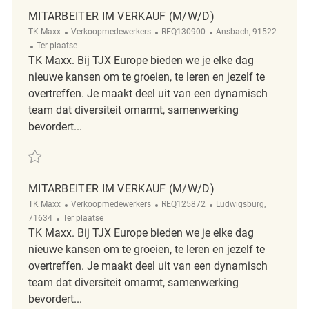
MITARBEITER IM VERKAUF (M/W/D)
Categorie
ReqId
Plaats
TK Maxx
Verkoopmedewerkers
REQ130900
Ansbach, 91522
Afgelegen
Ter plaatse
TK Maxx. Bij TJX Europe bieden we je elke dag
nieuwe kansen om te groeien, te leren en jezelf te
overtreffen. Je maakt deel uit van een dynamisch
team dat diversiteit omarmt, samenwerking
bevordert...
Redden Mitarbeiter im Verkauf (m/w/d) REQ130900
MITARBEITER IM VERKAUF (M/W/D)
Categorie
ReqId
Plaats
TK Maxx
Verkoopmedewerkers
REQ125872
Ludwigsburg,
Afgelegen
71634
Ter plaatse
TK Maxx. Bij TJX Europe bieden we je elke dag
nieuwe kansen om te groeien, te leren en jezelf te
overtreffen. Je maakt deel uit van een dynamisch
team dat diversiteit omarmt, samenwerking
bevordert...