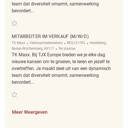
team dat diversiteit omarmt, samenwerking
bevordert...
Redden Mitarbeiter im Verkauf (m/w/d) REQ131732
MITARBEITER IM VERKAUF (M/W/D)
Categorie
ReqId
Plaats
TK Maxx
Verkoopmedewerkers
REQ131783
Heidelberg,
Afgelegen
Baden-Württemberg, 69117
Ter plaatse
TK Maxx. Bij TJX Europe bieden we je elke dag
nieuwe kansen om te groeien, te leren en jezelf te
overtreffen. Je maakt deel uit van een dynamisch
team dat diversiteit omarmt, samenwerking
bevordert...
Redden Mitarbeiter im Verkauf (m/w/d) REQ131783
Meer Weergeven