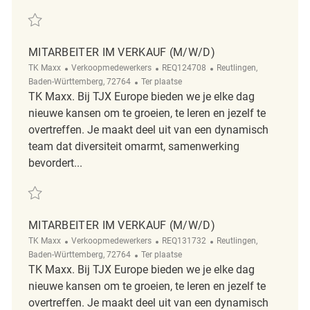
Redden Mitarbeiter im Verkauf (m/w/d) REQ125872
MITARBEITER IM VERKAUF (M/W/D)
Categorie
ReqId
Plaats
TK Maxx
Verkoopmedewerkers
REQ124708
Reutlingen,
Afgelegen
Baden-Württemberg, 72764
Ter plaatse
TK Maxx. Bij TJX Europe bieden we je elke dag
nieuwe kansen om te groeien, te leren en jezelf te
overtreffen. Je maakt deel uit van een dynamisch
team dat diversiteit omarmt, samenwerking
bevordert...
Redden Mitarbeiter im Verkauf (m/w/d) REQ124708
MITARBEITER IM VERKAUF (M/W/D)
Categorie
ReqId
Plaats
TK Maxx
Verkoopmedewerkers
REQ131732
Reutlingen,
Afgelegen
Baden-Württemberg, 72764
Ter plaatse
TK Maxx. Bij TJX Europe bieden we je elke dag
nieuwe kansen om te groeien, te leren en jezelf te
overtreffen. Je maakt deel uit van een dynamisch