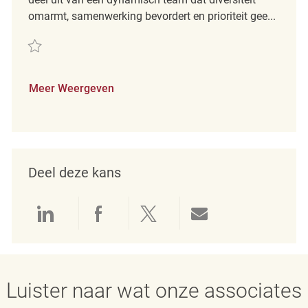
omarmt, samenwerking bevordert en prioriteit gee...
Redden Part Time Merchandise Associate REQ142790
Meer Weergeven
Deel deze kans
Delen via LinkedIn
Delen via Facebook
Delen via twitter
Delen via e-mai
Luister naar wat onze associates