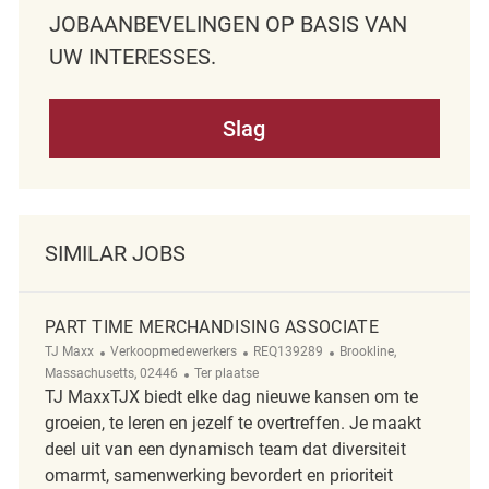
JOBAANBEVELINGEN OP BASIS VAN
UW INTERESSES.
Slag
SIMILAR JOBS
PART TIME MERCHANDISING ASSOCIATE
Categorie
ReqId
Plaats
TJ Maxx
Verkoopmedewerkers
REQ139289
Brookline,
Afgelegen
Massachusetts, 02446
Ter plaatse
TJ MaxxTJX biedt elke dag nieuwe kansen om te
groeien, te leren en jezelf te overtreffen. Je maakt
deel uit van een dynamisch team dat diversiteit
omarmt, samenwerking bevordert en prioriteit