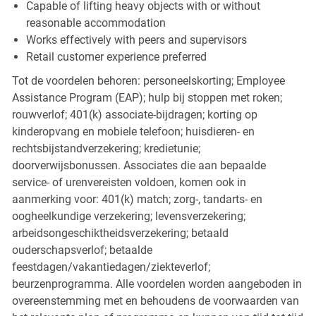
Capable of lifting heavy objects with or without
reasonable accommodation
Works effectively with peers and supervisors
Retail customer experience preferred
Tot de voordelen behoren: personeelskorting; Employee
Assistance Program (EAP); hulp bij stoppen met roken;
rouwverlof; 401(k) associate-bijdragen; korting op
kinderopvang en mobiele telefoon; huisdieren- en
rechtsbijstandverzekering; kredietunie;
doorverwijsbonussen. Associates die aan bepaalde
service- of urenvereisten voldoen, komen ook in
aanmerking voor: 401(k) match; zorg-, tandarts- en
oogheelkundige verzekering; levensverzekering;
arbeidsongeschiktheidsverzekering; betaald
ouderschapsverlof; betaalde
feestdagen/vakantiedagen/ziekteverlof;
beurzenprogramma. Alle voordelen worden aangeboden in
overeenstemming met en behoudens de voorwaarden van