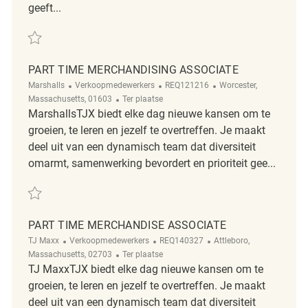
geeft...
Redden part time merchandising associate REQ139289
PART TIME MERCHANDISING ASSOCIATE
Categorie
ReqId
Plaats
Marshalls
Verkoopmedewerkers
REQ121216
Worcester,
Afgelegen
Massachusetts, 01603
Ter plaatse
MarshallsTJX biedt elke dag nieuwe kansen om te
groeien, te leren en jezelf te overtreffen. Je maakt
deel uit van een dynamisch team dat diversiteit
omarmt, samenwerking bevordert en prioriteit gee...
Redden Part Time Merchandising Associate REQ121216
PART TIME MERCHANDISE ASSOCIATE
Categorie
ReqId
Plaats
TJ Maxx
Verkoopmedewerkers
REQ140327
Attleboro,
Afgelegen
Massachusetts, 02703
Ter plaatse
TJ MaxxTJX biedt elke dag nieuwe kansen om te
groeien, te leren en jezelf te overtreffen. Je maakt
deel uit van een dynamisch team dat diversiteit