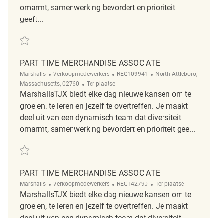
omarmt, samenwerking bevordert en prioriteit
geeft...
Redden Part Time Merchandise Associate REQ140327
PART TIME MERCHANDISE ASSOCIATE
Categorie
ReqId
Plaats
Marshalls
Verkoopmedewerkers
REQ109941
North Attleboro,
Afgelegen
Massachusetts, 02760
Ter plaatse
MarshallsTJX biedt elke dag nieuwe kansen om te
groeien, te leren en jezelf te overtreffen. Je maakt
deel uit van een dynamisch team dat diversiteit
omarmt, samenwerking bevordert en prioriteit gee...
Redden Part Time Merchandise Associate REQ109941
PART TIME MERCHANDISE ASSOCIATE
Categorie
ReqId
Afgelegen
Marshalls
Verkoopmedewerkers
REQ142790
Ter plaatse
MarshallsTJX biedt elke dag nieuwe kansen om te
groeien, te leren en jezelf te overtreffen. Je maakt
deel uit van een dynamisch team dat diversiteit