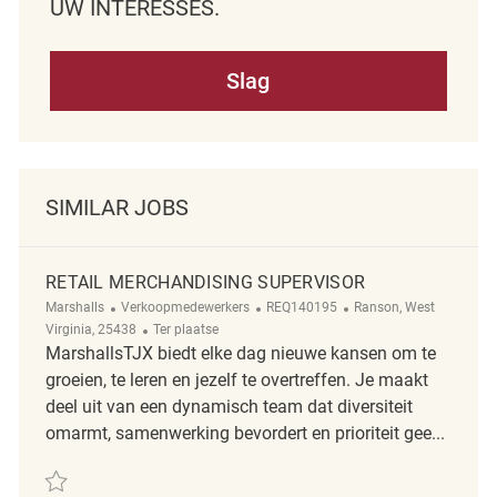
UW INTERESSES.
Slag
SIMILAR JOBS
RETAIL MERCHANDISING SUPERVISOR
Categorie
ReqId
Plaats
Marshalls
Verkoopmedewerkers
REQ140195
Ranson, West
Afgelegen
Virginia, 25438
Ter plaatse
MarshallsTJX biedt elke dag nieuwe kansen om te
groeien, te leren en jezelf te overtreffen. Je maakt
deel uit van een dynamisch team dat diversiteit
omarmt, samenwerking bevordert en prioriteit gee...
Redden Retail Merchandising Supervisor REQ140195