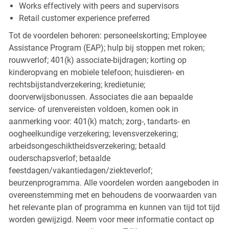
Works effectively with peers and supervisors
Retail customer experience preferred
Tot de voordelen behoren: personeelskorting; Employee
Assistance Program (EAP); hulp bij stoppen met roken;
rouwverlof; 401(k) associate-bijdragen; korting op
kinderopvang en mobiele telefoon; huisdieren- en
rechtsbijstandverzekering; kredietunie;
doorverwijsbonussen. Associates die aan bepaalde
service- of urenvereisten voldoen, komen ook in
aanmerking voor: 401(k) match; zorg-, tandarts- en
oogheelkundige verzekering; levensverzekering;
arbeidsongeschiktheidsverzekering; betaald
ouderschapsverlof; betaalde
feestdagen/vakantiedagen/ziekteverlof;
beurzenprogramma. Alle voordelen worden aangeboden in
overeenstemming met en behoudens de voorwaarden van
het relevante plan of programma en kunnen van tijd tot tijd
worden gewijzigd. Neem voor meer informatie contact op