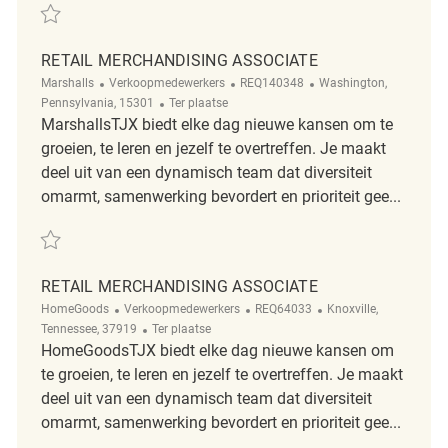
Redden Retail Merchandising Associate REQ134614
RETAIL MERCHANDISING ASSOCIATE
Categorie
ReqId
Plaats
Marshalls
Verkoopmedewerkers
REQ140348
Washington,
Afgelegen
Pennsylvania, 15301
Ter plaatse
MarshallsTJX biedt elke dag nieuwe kansen om te
groeien, te leren en jezelf te overtreffen. Je maakt
deel uit van een dynamisch team dat diversiteit
omarmt, samenwerking bevordert en prioriteit gee...
Redden Retail Merchandising Associate REQ140348
RETAIL MERCHANDISING ASSOCIATE
Categorie
ReqId
Plaats
HomeGoods
Verkoopmedewerkers
REQ64033
Knoxville,
Afgelegen
Tennessee, 37919
Ter plaatse
HomeGoodsTJX biedt elke dag nieuwe kansen om
te groeien, te leren en jezelf te overtreffen. Je maakt
deel uit van een dynamisch team dat diversiteit
omarmt, samenwerking bevordert en prioriteit gee...