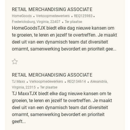
RETAIL MERCHANDISING ASSOCIATE
Categorie
ReqId
Plaats
HomeGoods
Verkoopmedewerkers
REQ125983
Afgelegen
Fredericksburg, Virginia, 22407
Ter plaatse
HomeGoodsTJX biedt elke dag nieuwe kansen om
te groeien, te leren en jezelf te overtreffen. Je maakt
deel uit van een dynamisch team dat diversiteit
omarmt, samenwerking bevordert en prioriteit gee...
Redden Retail Merchandising Associate REQ125983
RETAIL MERCHANDISING ASSOCIATE
Categorie
ReqId
Plaats
TJ Maxx
Verkoopmedewerkers
REQ134614
Alexandria,
Afgelegen
Virginia, 22315
Ter plaatse
TJ MaxxTJX biedt elke dag nieuwe kansen om te
groeien, te leren en jezelf te overtreffen. Je maakt
deel uit van een dynamisch team dat diversiteit
omarmt, samenwerking bevordert en prioriteit
geeft...