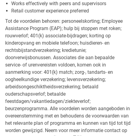
Works effectively with peers and supervisors
Retail customer experience preferred
Tot de voordelen behoren: personeelskorting; Employee
Assistance Program (EAP); hulp bij stoppen met roken;
rouwverlof; 401(k) associate-bijdragen; korting op
kinderopvang en mobiele telefoon; huisdieren- en
rechtsbijstandverzekering; kredietunie;
doorverwijsbonussen. Associates die aan bepaalde
service- of urenvereisten voldoen, komen ook in
aanmerking voor: 401(k) match; zorg-, tandarts- en
oogheelkundige verzekering; levensverzekering;
arbeidsongeschiktheidsverzekering; betaald
ouderschapsverlof; betaalde
feestdagen/vakantiedagen/ziekteverlof;
beurzenprogramma. Alle voordelen worden aangeboden in
overeenstemming met en behoudens de voorwaarden van
het relevante plan of programma en kunnen van tijd tot tijd
worden gewijzigd. Neem voor meer informatie contact op