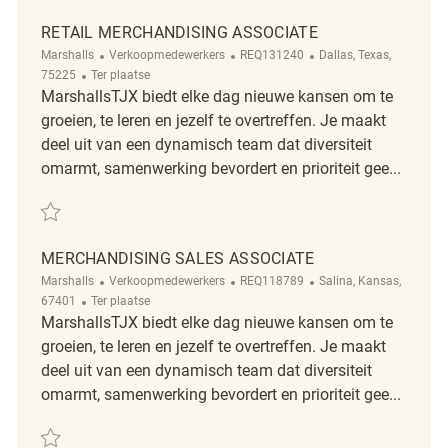
RETAIL MERCHANDISING ASSOCIATE
Categorie
ReqId
Plaats
Marshalls
Verkoopmedewerkers
REQ131240
Dallas, Texas,
Afgelegen
75225
Ter plaatse
MarshallsTJX biedt elke dag nieuwe kansen om te
groeien, te leren en jezelf te overtreffen. Je maakt
deel uit van een dynamisch team dat diversiteit
omarmt, samenwerking bevordert en prioriteit gee...
Redden Retail Merchandising Associate REQ131240
MERCHANDISING SALES ASSOCIATE
Categorie
ReqId
Plaats
Marshalls
Verkoopmedewerkers
REQ118789
Salina, Kansas,
Afgelegen
67401
Ter plaatse
MarshallsTJX biedt elke dag nieuwe kansen om te
groeien, te leren en jezelf te overtreffen. Je maakt
deel uit van een dynamisch team dat diversiteit
omarmt, samenwerking bevordert en prioriteit gee...
Redden merchandising sales associate REQ118789