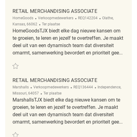
RETAIL MERCHANDISING ASSOCIATE
Categorie
ReqId
Plaats
HomeGoods
Verkoopmedewerkers
REQ142204
Olathe,
Afgelegen
Kansas, 66062
Ter plaatse
HomeGoodsTJX biedt elke dag nieuwe kansen om
te groeien, te leren en jezelf te overtreffen. Je maakt
deel uit van een dynamisch team dat diversiteit
omarmt, samenwerking bevordert en prioriteit gee...
Redden Retail Merchandising Associate REQ142204
RETAIL MERCHANDISING ASSOCIATE
Categorie
ReqId
Plaats
Marshalls
Verkoopmedewerkers
REQ136444
Independence,
Afgelegen
Missouri, 64057
Ter plaatse
MarshallsTJX biedt elke dag nieuwe kansen om te
groeien, te leren en jezelf te overtreffen. Je maakt
deel uit van een dynamisch team dat diversiteit
omarmt, samenwerking bevordert en prioriteit gee...
Redden Retail Merchandising Associate REQ136444