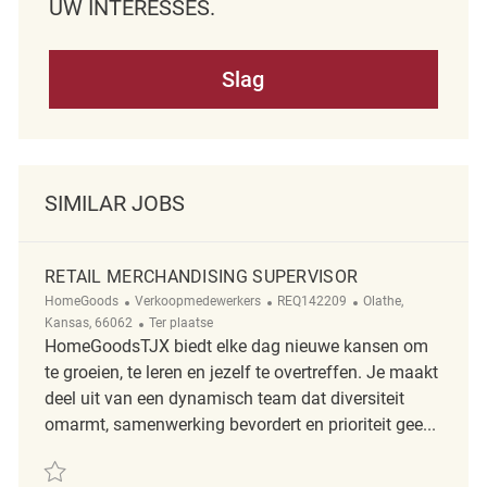
UW INTERESSES.
Slag
SIMILAR JOBS
RETAIL MERCHANDISING SUPERVISOR
Categorie
ReqId
Plaats
HomeGoods
Verkoopmedewerkers
REQ142209
Olathe,
Afgelegen
Kansas, 66062
Ter plaatse
HomeGoodsTJX biedt elke dag nieuwe kansen om
te groeien, te leren en jezelf te overtreffen. Je maakt
deel uit van een dynamisch team dat diversiteit
omarmt, samenwerking bevordert en prioriteit gee...
Redden Retail Merchandising Supervisor REQ142209