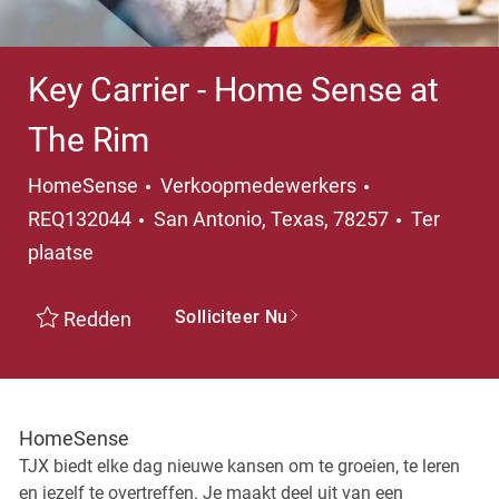
Key Carrier - Home Sense at
The Rim
Categorie
HomeSense
Verkoopmedewerkers
Plaats
REQ132044
San Antonio, Texas, 78257
Ter
plaatse
Solliciteer Nu
Redden
HomeSense
TJX biedt elke dag nieuwe kansen om te groeien, te leren
en jezelf te overtreffen. Je maakt deel uit van een