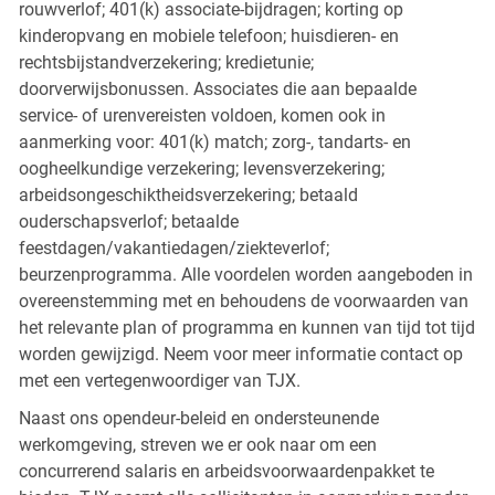
rouwverlof; 401(k) associate-bijdragen; korting op
kinderopvang en mobiele telefoon; huisdieren- en
rechtsbijstandverzekering; kredietunie;
doorverwijsbonussen. Associates die aan bepaalde
service- of urenvereisten voldoen, komen ook in
aanmerking voor: 401(k) match; zorg-, tandarts- en
oogheelkundige verzekering; levensverzekering;
arbeidsongeschiktheidsverzekering; betaald
ouderschapsverlof; betaalde
feestdagen/vakantiedagen/ziekteverlof;
beurzenprogramma. Alle voordelen worden aangeboden in
overeenstemming met en behoudens de voorwaarden van
het relevante plan of programma en kunnen van tijd tot tijd
worden gewijzigd. Neem voor meer informatie contact op
met een vertegenwoordiger van TJX.
Naast ons opendeur-beleid en ondersteunende
werkomgeving, streven we er ook naar om een
concurrerend salaris en arbeidsvoorwaardenpakket te