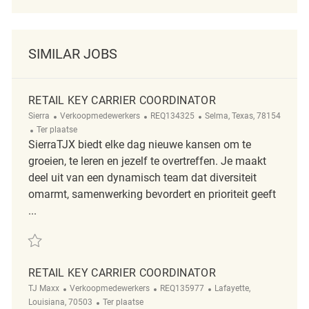
SIMILAR JOBS
RETAIL KEY CARRIER COORDINATOR
Categorie
ReqId
Plaats
Sierra
Verkoopmedewerkers
REQ134325
Selma, Texas, 78154
Afgelegen
Ter plaatse
SierraTJX biedt elke dag nieuwe kansen om te
groeien, te leren en jezelf te overtreffen. Je maakt
deel uit van een dynamisch team dat diversiteit
omarmt, samenwerking bevordert en prioriteit geeft
...
Redden Retail Key Carrier Coordinator REQ134325
RETAIL KEY CARRIER COORDINATOR
Categorie
ReqId
Plaats
TJ Maxx
Verkoopmedewerkers
REQ135977
Lafayette,
Afgelegen
Louisiana, 70503
Ter plaatse