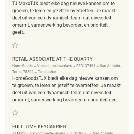
TJ MaxxTJX biedt elke dag nieuwe kansen om te
groeien, te leren en jezelf te overtreffen. Je maakt
deel uit van een dynamisch team dat diversiteit
omarmt, samenwerking bevordert en prioriteit
geeft...
Redden Retail Key Carrier Coordinator REQ135977
RETAIL ASSOCIATE AT THE QUARRY
Categorie
ReqId
Plaats
HomeGoods
Verkoopmedewerkers
REQ137461
San Antonio,
Afgelegen
Texas, 78209
Ter plaatse
HomeGoodsTJX biedt elke dag nieuwe kansen om
te groeien, te leren en jezelf te overtreffen. Je maakt
deel uit van een dynamisch team dat diversiteit
omarmt, samenwerking bevordert en prioriteit gee...
Redden Retail Associate at The Quarry REQ137461
FULL-TIME KEYCARRIER
Categorie
ReqId
Plaats
TJ Maxx
Verkoopmedewerkers
REQ130680
San Antonio,