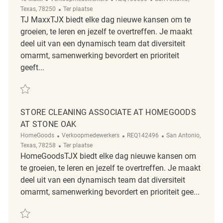
Afgelegen
Texas, 78250
Ter plaatse
TJ MaxxTJX biedt elke dag nieuwe kansen om te
groeien, te leren en jezelf te overtreffen. Je maakt
deel uit van een dynamisch team dat diversiteit
omarmt, samenwerking bevordert en prioriteit
geeft...
Redden FULL-TIME KEYCARRIER REQ130680
STORE CLEANING ASSOCIATE AT HOMEGOODS
AT STONE OAK
Categorie
ReqId
Plaats
HomeGoods
Verkoopmedewerkers
REQ142496
San Antonio,
Afgelegen
Texas, 78258
Ter plaatse
HomeGoodsTJX biedt elke dag nieuwe kansen om
te groeien, te leren en jezelf te overtreffen. Je maakt
deel uit van een dynamisch team dat diversiteit
omarmt, samenwerking bevordert en prioriteit gee...
Redden Store Cleaning Associate at Homegoods at Stone Oak REQ142