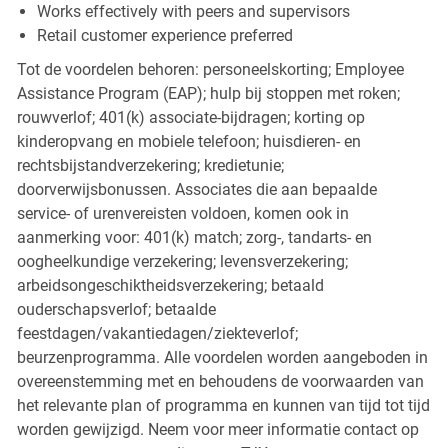
Works effectively with peers and supervisors
Retail customer experience preferred
Tot de voordelen behoren: personeelskorting; Employee
Assistance Program (EAP); hulp bij stoppen met roken;
rouwverlof; 401(k) associate-bijdragen; korting op
kinderopvang en mobiele telefoon; huisdieren- en
rechtsbijstandverzekering; kredietunie;
doorverwijsbonussen. Associates die aan bepaalde
service- of urenvereisten voldoen, komen ook in
aanmerking voor: 401(k) match; zorg-, tandarts- en
oogheelkundige verzekering; levensverzekering;
arbeidsongeschiktheidsverzekering; betaald
ouderschapsverlof; betaalde
feestdagen/vakantiedagen/ziekteverlof;
beurzenprogramma. Alle voordelen worden aangeboden in
overeenstemming met en behoudens de voorwaarden van
het relevante plan of programma en kunnen van tijd tot tijd
worden gewijzigd. Neem voor meer informatie contact op