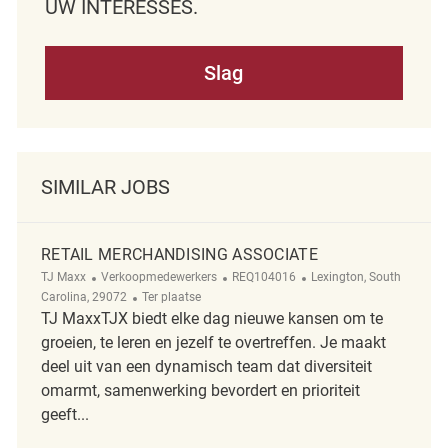
UW INTERESSES.
Slag
SIMILAR JOBS
RETAIL MERCHANDISING ASSOCIATE
Categorie
ReqId
Plaats
TJ Maxx
Verkoopmedewerkers
REQ104016
Lexington, South
Afgelegen
Carolina, 29072
Ter plaatse
TJ MaxxTJX biedt elke dag nieuwe kansen om te
groeien, te leren en jezelf te overtreffen. Je maakt
deel uit van een dynamisch team dat diversiteit
omarmt, samenwerking bevordert en prioriteit
geeft...