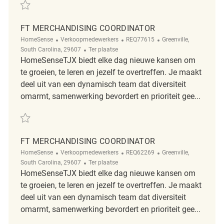
Redden Retail Merchandising Associate REQ104016
FT MERCHANDISING COORDINATOR
Categorie
ReqId
Plaats
HomeSense
Verkoopmedewerkers
REQ77615
Greenville,
Afgelegen
South Carolina, 29607
Ter plaatse
HomeSenseTJX biedt elke dag nieuwe kansen om
te groeien, te leren en jezelf te overtreffen. Je maakt
deel uit van een dynamisch team dat diversiteit
omarmt, samenwerking bevordert en prioriteit gee...
Redden FT Merchandising Coordinator REQ77615
FT MERCHANDISING COORDINATOR
Categorie
ReqId
Plaats
HomeSense
Verkoopmedewerkers
REQ62269
Greenville,
Afgelegen
South Carolina, 29607
Ter plaatse
HomeSenseTJX biedt elke dag nieuwe kansen om
te groeien, te leren en jezelf te overtreffen. Je maakt
deel uit van een dynamisch team dat diversiteit
omarmt, samenwerking bevordert en prioriteit gee...