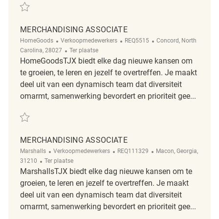
Redden FT Merchandising Coordinator REQ62269
MERCHANDISING ASSOCIATE
Categorie
ReqId
Plaats
HomeGoods
Verkoopmedewerkers
REQ5515
Concord, North
Afgelegen
Carolina, 28027
Ter plaatse
HomeGoodsTJX biedt elke dag nieuwe kansen om
te groeien, te leren en jezelf te overtreffen. Je maakt
deel uit van een dynamisch team dat diversiteit
omarmt, samenwerking bevordert en prioriteit gee...
Redden merchandising associate REQ5515
MERCHANDISING ASSOCIATE
Categorie
ReqId
Plaats
Marshalls
Verkoopmedewerkers
REQ111329
Macon, Georgia,
Afgelegen
31210
Ter plaatse
MarshallsTJX biedt elke dag nieuwe kansen om te
groeien, te leren en jezelf te overtreffen. Je maakt
deel uit van een dynamisch team dat diversiteit
omarmt, samenwerking bevordert en prioriteit gee...