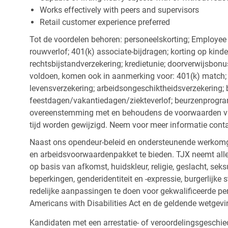
Works effectively with peers and supervisors
Retail customer experience preferred
Tot de voordelen behoren: personeelskorting; Employee
rouwverlof; 401(k) associate-bijdragen; korting op kind
rechtsbijstandverzekering; kredietunie; doorverwijsbonu
voldoen, komen ook in aanmerking voor: 401(k) match; z
levensverzekering; arbeidsongeschiktheidsverzekering; 
feestdagen/vakantiedagen/ziekteverlof; beurzenprogr
overeenstemming met en behoudens de voorwaarden van
tijd worden gewijzigd. Neem voor meer informatie cont
Naast ons opendeur-beleid en ondersteunende werkomge
en arbeidsvoorwaardenpakket te bieden. TJX neemt alle
op basis van afkomst, huidskleur, religie, geslacht, seksu
beperkingen, genderidentiteit en -expressie, burgerlijke 
redelijke aanpassingen te doen voor gekwalificeerde p
Americans with Disabilities Act en de geldende wetgevi
Kandidaten met een arrestatie- of veroordelingsgesch