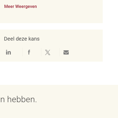
Meer Weergeven
Deel deze kans
Delen via LinkedIn
Delen via Facebook
Delen via twitter
Delen via e-mail
en hebben.