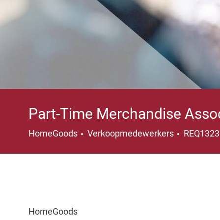
Part-Time Merchandise Asso
Categorie
HomeGoods
Verkoopmedewerkers
REQ132
HomeGoods