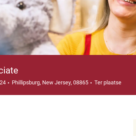
ciate
Plaats
324
Phillipsburg, New Jersey, 08865
Ter plaatse