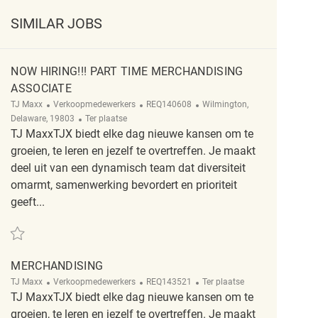
SIMILAR JOBS
NOW HIRING!!! PART TIME MERCHANDISING
ASSOCIATE
Categorie
ReqId
Plaats
TJ Maxx
Verkoopmedewerkers
REQ140608
Wilmington,
Afgelegen
Delaware, 19803
Ter plaatse
TJ MaxxTJX biedt elke dag nieuwe kansen om te
groeien, te leren en jezelf te overtreffen. Je maakt
deel uit van een dynamisch team dat diversiteit
omarmt, samenwerking bevordert en prioriteit
geeft...
Redden NOW HIRING!!! PART TIME MERCHANDISING ASSOCIATE REQ14060
MERCHANDISING
Categorie
ReqId
Afgelegen
TJ Maxx
Verkoopmedewerkers
REQ143521
Ter plaatse
TJ MaxxTJX biedt elke dag nieuwe kansen om te
groeien, te leren en jezelf te overtreffen. Je maakt