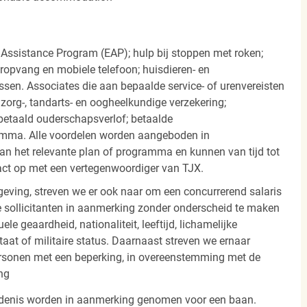
 Assistance Program (EAP); hulp bij stoppen met roken;
eropvang en mobiele telefoon; huisdieren- en
ssen. Associates die aan bepaalde service- of urenvereisten
org-, tandarts- en oogheelkundige verzekering;
betaald ouderschapsverlof; betaalde
amma. Alle voordelen worden aangeboden in
 het relevante plan of programma en kunnen van tijd tot
act op met een vertegenwoordiger van TJX.
ving, streven we er ook naar om een concurrerend salaris
 sollicitanten in aanmerking zonder onderscheid te maken
ele geaardheid, nationaliteit, leeftijd, lichamelijke
staat of militaire status. Daarnaast streven we ernaar
ersonen met een beperking, in overeenstemming met de
ng
iedenis worden in aanmerking genomen voor een baan.