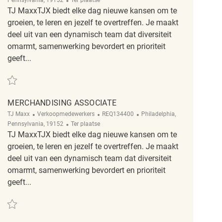
Pennsylvania, 19152
Ter plaatse
TJ MaxxTJX biedt elke dag nieuwe kansen om te
groeien, te leren en jezelf te overtreffen. Je maakt
deel uit van een dynamisch team dat diversiteit
omarmt, samenwerking bevordert en prioriteit
geeft...
Redden Merchandising Associate REQ128003
MERCHANDISING ASSOCIATE
Categorie
ReqId
Plaats
TJ Maxx
Verkoopmedewerkers
REQ134400
Philadelphia,
Afgelegen
Pennsylvania, 19152
Ter plaatse
TJ MaxxTJX biedt elke dag nieuwe kansen om te
groeien, te leren en jezelf te overtreffen. Je maakt
deel uit van een dynamisch team dat diversiteit
omarmt, samenwerking bevordert en prioriteit
geeft...
Redden Merchandising Associate REQ134400