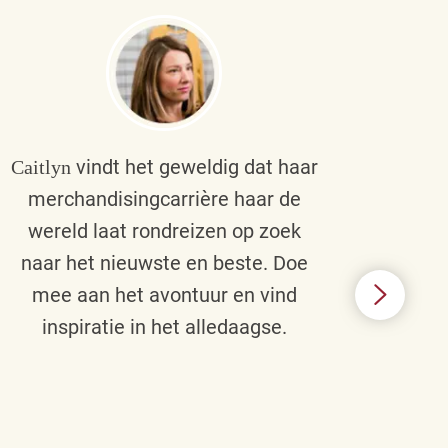
vindt het geweldig dat haar
Caitlyn
Bra
merchandisingcarrière haar de
men
wereld laat rondreizen op zoek
cult
naar het nieuwste en beste. Doe
een p
mee aan het avontuur en vind
d
inspiratie in het alledaagse.
afstr
ie