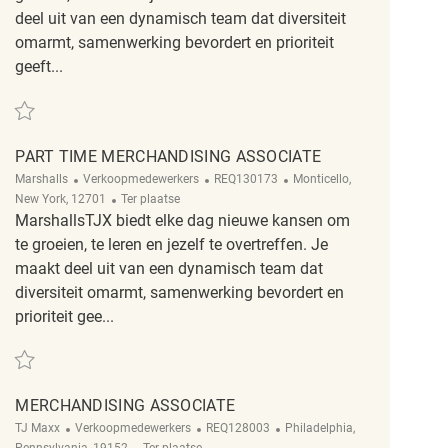
deel uit van een dynamisch team dat diversiteit
omarmt, samenwerking bevordert en prioriteit
geeft...
Redden Merchandising REQ143521
PART TIME MERCHANDISING ASSOCIATE
Categorie
ReqId
Plaats
Marshalls
Verkoopmedewerkers
REQ130173
Monticello,
Afgelegen
New York, 12701
Ter plaatse
MarshallsTJX biedt elke dag nieuwe kansen om
te groeien, te leren en jezelf te overtreffen. Je
maakt deel uit van een dynamisch team dat
diversiteit omarmt, samenwerking bevordert en
prioriteit gee...
Redden part time merchandising associate REQ130173
MERCHANDISING ASSOCIATE
Categorie
ReqId
Plaats
TJ Maxx
Verkoopmedewerkers
REQ128003
Philadelphia,
Afgelegen