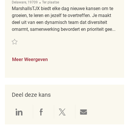
Afgelegen
Delaware, 19709
Ter plaatse
MarshallsTJX biedt elke dag nieuwe kansen om te
groeien, te leren en jezelf te overtreffen. Je maakt
deel uit van een dynamisch team dat diversiteit
omarmt, samenwerking bevordert en prioriteit gee...
Redden Part Time Backroom Associate REQ139286
Meer Weergeven
Deel deze kans
Delen via LinkedIn
Delen via Facebook
Delen via twitter
Delen via e-mai