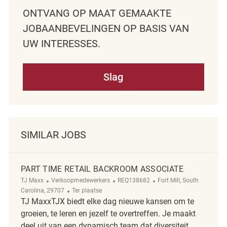
ONTVANG OP MAAT GEMAAKTE
JOBAANBEVELINGEN OP BASIS VAN
UW INTERESSES.
Slag
SIMILAR JOBS
PART TIME RETAIL BACKROOM ASSOCIATE
Categorie
ReqId
Plaats
TJ Maxx
Verkoopmedewerkers
REQ138682
Fort Mill, South
Afgelegen
Carolina, 29707
Ter plaatse
TJ MaxxTJX biedt elke dag nieuwe kansen om te
groeien, te leren en jezelf te overtreffen. Je maakt
deel uit van een dynamisch team dat diversiteit