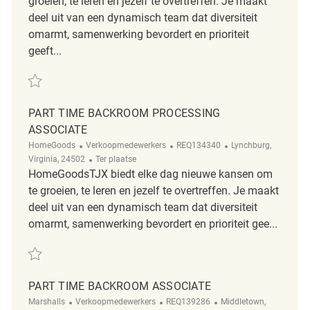
groeien, te leren en jezelf te overtreffen. Je maakt
deel uit van een dynamisch team dat diversiteit
omarmt, samenwerking bevordert en prioriteit
geeft...
Redden Backroom Associate 5am REQ142550
PART TIME BACKROOM PROCESSING
ASSOCIATE
Categorie
ReqId
Plaats
HomeGoods
Verkoopmedewerkers
REQ134340
Lynchburg,
Afgelegen
Virginia, 24502
Ter plaatse
HomeGoodsTJX biedt elke dag nieuwe kansen om
te groeien, te leren en jezelf te overtreffen. Je maakt
deel uit van een dynamisch team dat diversiteit
omarmt, samenwerking bevordert en prioriteit gee...
Redden Part Time Backroom Processing Associate REQ134340
PART TIME BACKROOM ASSOCIATE
Categorie
ReqId
Plaats
Marshalls
Verkoopmedewerkers
REQ139286
Middletown,