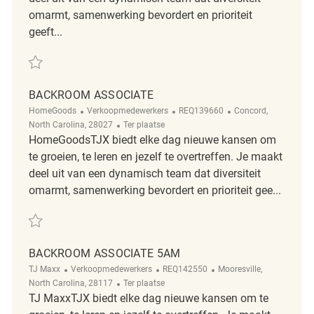
omarmt, samenwerking bevordert en prioriteit
geeft...
Redden Part Time Retail Backroom Associate REQ138682
BACKROOM ASSOCIATE
Categorie
ReqId
Plaats
HomeGoods
Verkoopmedewerkers
REQ139660
Concord,
Afgelegen
North Carolina, 28027
Ter plaatse
HomeGoodsTJX biedt elke dag nieuwe kansen om
te groeien, te leren en jezelf te overtreffen. Je maakt
deel uit van een dynamisch team dat diversiteit
omarmt, samenwerking bevordert en prioriteit gee...
Redden Backroom Associate REQ139660
BACKROOM ASSOCIATE 5AM
Categorie
ReqId
Plaats
TJ Maxx
Verkoopmedewerkers
REQ142550
Mooresville,
Afgelegen
North Carolina, 28117
Ter plaatse
TJ MaxxTJX biedt elke dag nieuwe kansen om te