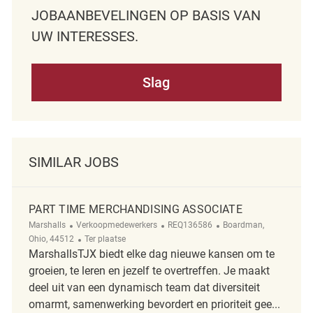
JOBAANBEVELINGEN OP BASIS VAN
UW INTERESSES.
Slag
SIMILAR JOBS
PART TIME MERCHANDISING ASSOCIATE
Categorie
ReqId
Plaats
Marshalls
Verkoopmedewerkers
REQ136586
Boardman,
Afgelegen
Ohio, 44512
Ter plaatse
MarshallsTJX biedt elke dag nieuwe kansen om te
groeien, te leren en jezelf te overtreffen. Je maakt
deel uit van een dynamisch team dat diversiteit
omarmt, samenwerking bevordert en prioriteit gee...