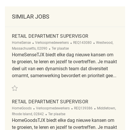
SIMILAR JOBS
RETAIL DEPARTMENT SUPERVISOR
Categorie
ReqId
Plaats
HomeSense
Verkoopmedewerkers
REQ143080
Westwood,
Afgelegen
Massachusetts, 02090
Ter plaatse
HomeSenseTJX biedt elke dag nieuwe kansen om
te groeien, te leren en jezelf te overtreffen. Je maakt
deel uit van een dynamisch team dat diversiteit
omarmt, samenwerking bevordert en prioriteit gee...
Redden Retail Department Supervisor REQ143080
RETAIL DEPARTMENT SUPERVISOR
Categorie
ReqId
Plaats
HomeGoods
Verkoopmedewerkers
REQ139386
Middletown,
Afgelegen
Rhode Island, 02842
Ter plaatse
HomeGoodsTJX biedt elke dag nieuwe kansen om
te groeien, te leren en jezelf te overtreffen. Je maakt