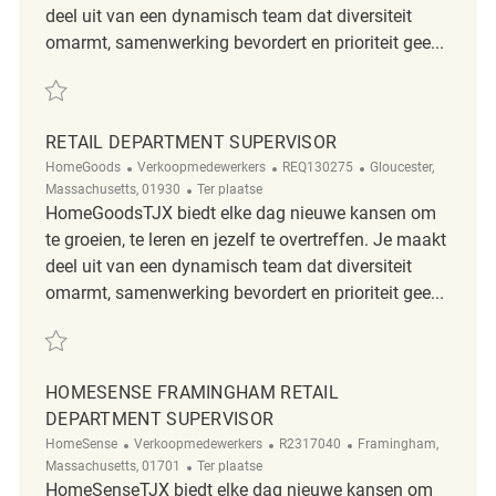
deel uit van een dynamisch team dat diversiteit
omarmt, samenwerking bevordert en prioriteit gee...
Redden Retail Department Supervisor REQ139386
RETAIL DEPARTMENT SUPERVISOR
Categorie
ReqId
Plaats
HomeGoods
Verkoopmedewerkers
REQ130275
Gloucester,
Afgelegen
Massachusetts, 01930
Ter plaatse
HomeGoodsTJX biedt elke dag nieuwe kansen om
te groeien, te leren en jezelf te overtreffen. Je maakt
deel uit van een dynamisch team dat diversiteit
omarmt, samenwerking bevordert en prioriteit gee...
Redden Retail Department Supervisor REQ130275
HOMESENSE FRAMINGHAM RETAIL
DEPARTMENT SUPERVISOR
Categorie
ReqId
Plaats
HomeSense
Verkoopmedewerkers
R2317040
Framingham,
Afgelegen
Massachusetts, 01701
Ter plaatse
HomeSenseTJX biedt elke dag nieuwe kansen om