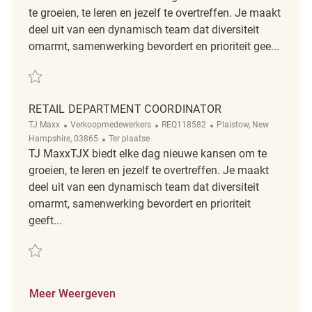
te groeien, te leren en jezelf te overtreffen. Je maakt
deel uit van een dynamisch team dat diversiteit
omarmt, samenwerking bevordert en prioriteit gee...
Redden HomeSense Framingham Retail Department Supervisor R2317
RETAIL DEPARTMENT COORDINATOR
Categorie
ReqId
Plaats
TJ Maxx
Verkoopmedewerkers
REQ118582
Plaistow, New
Afgelegen
Hampshire, 03865
Ter plaatse
TJ MaxxTJX biedt elke dag nieuwe kansen om te
groeien, te leren en jezelf te overtreffen. Je maakt
deel uit van een dynamisch team dat diversiteit
omarmt, samenwerking bevordert en prioriteit
geeft...
Redden Retail Department Coordinator REQ118582
Meer Weergeven