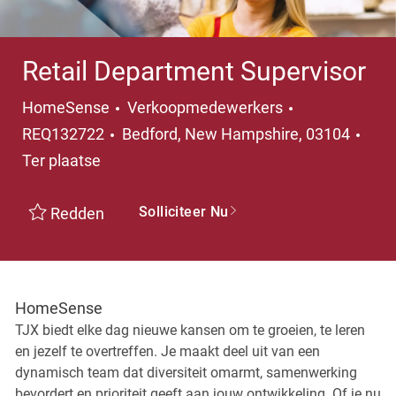
Retail Department Supervisor
Categorie
HomeSense
Verkoopmedewerkers
Plaats
REQ132722
Bedford, New Hampshire, 03104
Ter plaatse
Solliciteer Nu
Redden
HomeSense
TJX biedt elke dag nieuwe kansen om te groeien, te leren
en jezelf te overtreffen. Je maakt deel uit van een
dynamisch team dat diversiteit omarmt, samenwerking
bevordert en prioriteit geeft aan jouw ontwikkeling. Of je nu