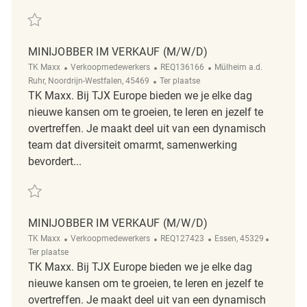
Redden Minijobber im Verkauf (m/w/d) REQ127659
MINIJOBBER IM VERKAUF (M/W/D)
Categorie
ReqId
Plaats
TK Maxx
Verkoopmedewerkers
REQ136166
Mülheim a.d.
Afgelegen
Ruhr, Noordrijn-Westfalen, 45469
Ter plaatse
TK Maxx. Bij TJX Europe bieden we je elke dag
nieuwe kansen om te groeien, te leren en jezelf te
overtreffen. Je maakt deel uit van een dynamisch
team dat diversiteit omarmt, samenwerking
bevordert...
Redden Minijobber im Verkauf (m/w/d) REQ136166
MINIJOBBER IM VERKAUF (M/W/D)
Categorie
ReqId
Plaats
Afgelege
TK Maxx
Verkoopmedewerkers
REQ127423
Essen, 45329
Ter plaatse
TK Maxx. Bij TJX Europe bieden we je elke dag
nieuwe kansen om te groeien, te leren en jezelf te
overtreffen. Je maakt deel uit van een dynamisch