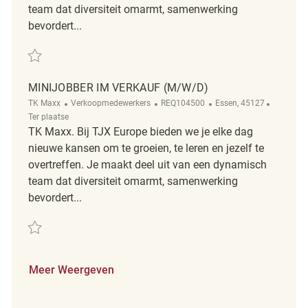
team dat diversiteit omarmt, samenwerking
bevordert...
Redden Minijobber im Verkauf (m/w/d) REQ127423
MINIJOBBER IM VERKAUF (M/W/D)
Categorie
ReqId
Plaats
Afgelege
TK Maxx
Verkoopmedewerkers
REQ104500
Essen, 45127
Ter plaatse
TK Maxx. Bij TJX Europe bieden we je elke dag
nieuwe kansen om te groeien, te leren en jezelf te
overtreffen. Je maakt deel uit van een dynamisch
team dat diversiteit omarmt, samenwerking
bevordert...
Redden Minijobber im Verkauf (m/w/d) REQ104500
Meer Weergeven