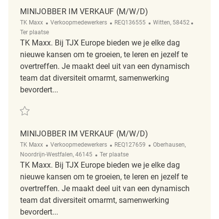
MINIJOBBER IM VERKAUF (M/W/D)
Categorie
ReqId
Plaats
Afgelege
TK Maxx
Verkoopmedewerkers
REQ136555
Witten, 58452
Ter plaatse
TK Maxx. Bij TJX Europe bieden we je elke dag
nieuwe kansen om te groeien, te leren en jezelf te
overtreffen. Je maakt deel uit van een dynamisch
team dat diversiteit omarmt, samenwerking
bevordert...
Redden Minijobber im Verkauf (m/w/d) REQ136555
MINIJOBBER IM VERKAUF (M/W/D)
Categorie
ReqId
Plaats
TK Maxx
Verkoopmedewerkers
REQ127659
Oberhausen,
Afgelegen
Noordrijn-Westfalen, 46145
Ter plaatse
TK Maxx. Bij TJX Europe bieden we je elke dag
nieuwe kansen om te groeien, te leren en jezelf te
overtreffen. Je maakt deel uit van een dynamisch
team dat diversiteit omarmt, samenwerking
bevordert...