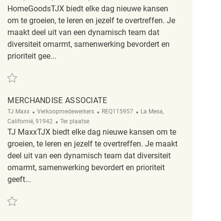
HomeGoodsTJX biedt elke dag nieuwe kansen
om te groeien, te leren en jezelf te overtreffen. Je
maakt deel uit van een dynamisch team dat
diversiteit omarmt, samenwerking bevordert en
prioriteit gee...
Redden Merchandise Associate REQ56476
MERCHANDISE ASSOCIATE
Categorie
ReqId
Plaats
TJ Maxx
Verkoopmedewerkers
REQ115957
La Mesa,
Afgelegen
Californië, 91942
Ter plaatse
TJ MaxxTJX biedt elke dag nieuwe kansen om te
groeien, te leren en jezelf te overtreffen. Je maakt
deel uit van een dynamisch team dat diversiteit
omarmt, samenwerking bevordert en prioriteit
geeft...
Redden Merchandise Associate REQ115957