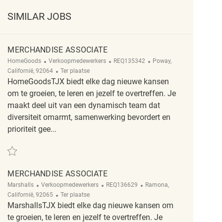
SIMILAR JOBS
MERCHANDISE ASSOCIATE
Categorie
ReqId
Plaats
HomeGoods
Verkoopmedewerkers
REQ135342
Poway,
Afgelegen
Californië, 92064
Ter plaatse
HomeGoodsTJX biedt elke dag nieuwe kansen
om te groeien, te leren en jezelf te overtreffen. Je
maakt deel uit van een dynamisch team dat
diversiteit omarmt, samenwerking bevordert en
prioriteit gee...
Redden Merchandise Associate REQ135342
MERCHANDISE ASSOCIATE
Categorie
ReqId
Plaats
Marshalls
Verkoopmedewerkers
REQ136629
Ramona,
Afgelegen
Californië, 92065
Ter plaatse
MarshallsTJX biedt elke dag nieuwe kansen om
te groeien, te leren en jezelf te overtreffen. Je