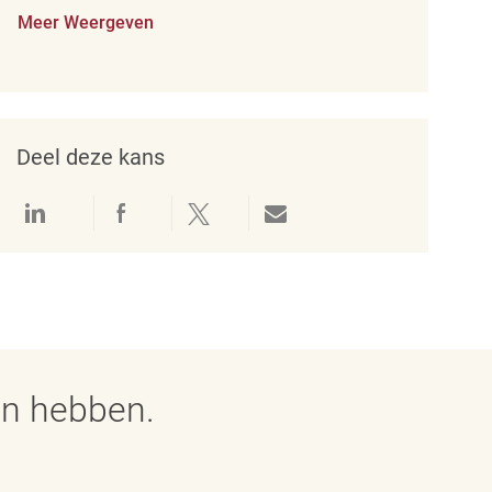
Meer Weergeven
Deel deze kans
Delen via LinkedIn
Delen via Facebook
Delen via twitter
Delen via e-mail
en hebben.