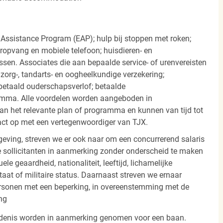
 Assistance Program (EAP); hulp bij stoppen met roken;
eropvang en mobiele telefoon; huisdieren- en
ssen. Associates die aan bepaalde service- of urenvereisten
org-, tandarts- en oogheelkundige verzekering;
betaald ouderschapsverlof; betaalde
amma. Alle voordelen worden aangeboden in
 het relevante plan of programma en kunnen van tijd tot
act op met een vertegenwoordiger van TJX.
ving, streven we er ook naar om een concurrerend salaris
 sollicitanten in aanmerking zonder onderscheid te maken
ele geaardheid, nationaliteit, leeftijd, lichamelijke
staat of militaire status. Daarnaast streven we ernaar
ersonen met een beperking, in overeenstemming met de
ng
iedenis worden in aanmerking genomen voor een baan.