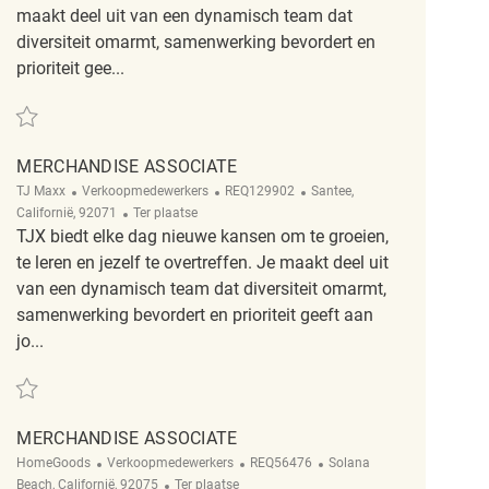
maakt deel uit van een dynamisch team dat
diversiteit omarmt, samenwerking bevordert en
prioriteit gee...
Redden Merchandise Associate REQ136629
MERCHANDISE ASSOCIATE
Categorie
ReqId
Plaats
TJ Maxx
Verkoopmedewerkers
REQ129902
Santee,
Afgelegen
Californië, 92071
Ter plaatse
TJX biedt elke dag nieuwe kansen om te groeien,
te leren en jezelf te overtreffen. Je maakt deel uit
van een dynamisch team dat diversiteit omarmt,
samenwerking bevordert en prioriteit geeft aan
jo...
Redden Merchandise Associate REQ129902
MERCHANDISE ASSOCIATE
Categorie
ReqId
Plaats
HomeGoods
Verkoopmedewerkers
REQ56476
Solana
Afgelegen
Beach, Californië, 92075
Ter plaatse