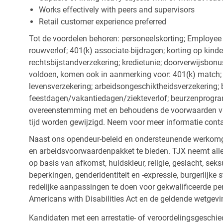
Works effectively with peers and supervisors
Retail customer experience preferred
Tot de voordelen behoren: personeelskorting; Employee
rouwverlof; 401(k) associate-bijdragen; korting op kind
rechtsbijstandverzekering; kredietunie; doorverwijsbonu
voldoen, komen ook in aanmerking voor: 401(k) match; z
levensverzekering; arbeidsongeschiktheidsverzekering; 
feestdagen/vakantiedagen/ziekteverlof; beurzenprogr
overeenstemming met en behoudens de voorwaarden van
tijd worden gewijzigd. Neem voor meer informatie cont
Naast ons opendeur-beleid en ondersteunende werkomge
en arbeidsvoorwaardenpakket te bieden. TJX neemt alle
op basis van afkomst, huidskleur, religie, geslacht, seksu
beperkingen, genderidentiteit en -expressie, burgerlijke 
redelijke aanpassingen te doen voor gekwalificeerde p
Americans with Disabilities Act en de geldende wetgevi
Kandidaten met een arrestatie- of veroordelingsgesch