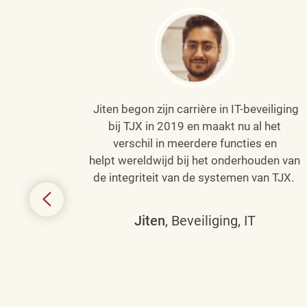
Jiten begon zijn carrière in IT-beveiliging
an haar
bij TJX in 2019 en maakt nu al het
efenen
verschil in meerdere functies en
de
helpt wereldwijd bij het onderhouden van
de integriteit van de systemen van TJX.
ing tot
den in
Jiten
, Beveiliging, IT