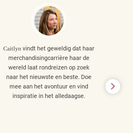
vindt het geweldig dat haar
Caitlyn
Bra
merchandisingcarrière haar de
men
wereld laat rondreizen op zoek
cult
naar het nieuwste en beste. Doe
een p
mee aan het avontuur en vind
d
inspiratie in het alledaagse.
afstr
ie