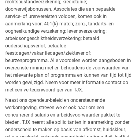
rechtsbijstandverzekering; kredietunie;
doorverwijsbonussen. Associates die aan bepaalde
service- of urenvereisten voldoen, komen ook in
aanmerking voor: 401(k) match; zorg-, tandarts- en
oogheelkundige verzekering; levensverzekering;
arbeidsongeschiktheidsverzekering; betaald
ouderschapsverlof; betaalde
feestdagen/vakantiedagen/ziekteverlof;
beurzenprogramma. Alle voordelen worden aangeboden in
overeenstemming met en behoudens de voorwaarden van
het relevante plan of programma en kunnen van tijd tot tijd
worden gewijzigd. Neem voor meer informatie contact op
met een vertegenwoordiger van TJX.
Naast ons opendeur-beleid en ondersteunende
werkomgeving, streven we er ook naar om een
concurrerend salaris en arbeidsvoorwaardenpakket te
bieden. TJX neemt alle sollicitanten in aanmerking zonder
onderscheid te maken op basis van afkomst, huidskleur,
religie, geslacht, seksuele geaardheid, nationaliteit, leeftijd,