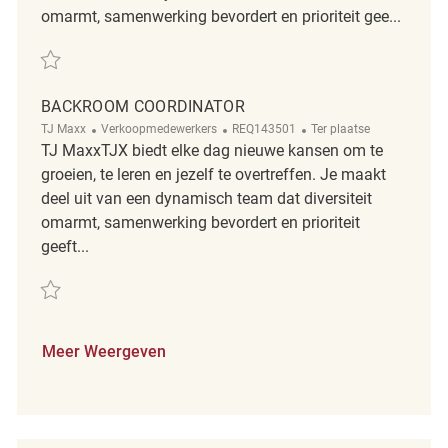
omarmt, samenwerking bevordert en prioriteit gee...
Redden Backroom Coordinator REQ134279
BACKROOM COORDINATOR
Categorie
ReqId
Afgelegen
TJ Maxx
Verkoopmedewerkers
REQ143501
Ter plaatse
TJ MaxxTJX biedt elke dag nieuwe kansen om te
groeien, te leren en jezelf te overtreffen. Je maakt
deel uit van een dynamisch team dat diversiteit
omarmt, samenwerking bevordert en prioriteit
geeft...
Redden Backroom Coordinator REQ143501
Meer Weergeven