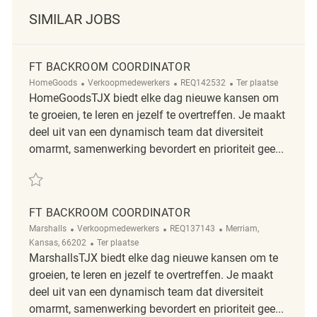
SIMILAR JOBS
FT BACKROOM COORDINATOR
Categorie
ReqId
Afgelegen
HomeGoods
Verkoopmedewerkers
REQ142532
Ter plaatse
HomeGoodsTJX biedt elke dag nieuwe kansen om
te groeien, te leren en jezelf te overtreffen. Je maakt
deel uit van een dynamisch team dat diversiteit
omarmt, samenwerking bevordert en prioriteit gee...
Redden FT BACKROOM COORDINATOR REQ142532
FT BACKROOM COORDINATOR
Categorie
ReqId
Plaats
Marshalls
Verkoopmedewerkers
REQ137143
Merriam,
Afgelegen
Kansas, 66202
Ter plaatse
MarshallsTJX biedt elke dag nieuwe kansen om te
groeien, te leren en jezelf te overtreffen. Je maakt
deel uit van een dynamisch team dat diversiteit
omarmt, samenwerking bevordert en prioriteit gee...