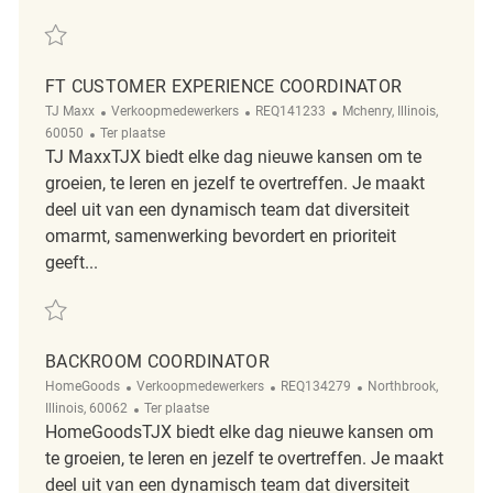
Redden FT Backroom Coordinator REQ137143
FT CUSTOMER EXPERIENCE COORDINATOR
Categorie
ReqId
Plaats
TJ Maxx
Verkoopmedewerkers
REQ141233
Mchenry, Illinois,
Afgelegen
60050
Ter plaatse
TJ MaxxTJX biedt elke dag nieuwe kansen om te
groeien, te leren en jezelf te overtreffen. Je maakt
deel uit van een dynamisch team dat diversiteit
omarmt, samenwerking bevordert en prioriteit
geeft...
Redden FT Customer Experience Coordinator REQ141233
BACKROOM COORDINATOR
Categorie
ReqId
Plaats
HomeGoods
Verkoopmedewerkers
REQ134279
Northbrook,
Afgelegen
Illinois, 60062
Ter plaatse
HomeGoodsTJX biedt elke dag nieuwe kansen om
te groeien, te leren en jezelf te overtreffen. Je maakt
deel uit van een dynamisch team dat diversiteit