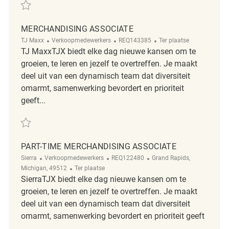
Redden Merchandising Associate REQ131421
MERCHANDISING ASSOCIATE
Categorie
ReqId
Afgelegen
TJ Maxx
Verkoopmedewerkers
REQ143385
Ter plaatse
TJ MaxxTJX biedt elke dag nieuwe kansen om te
groeien, te leren en jezelf te overtreffen. Je maakt
deel uit van een dynamisch team dat diversiteit
omarmt, samenwerking bevordert en prioriteit
geeft...
Redden Merchandising Associate REQ143385
PART-TIME MERCHANDISING ASSOCIATE
Categorie
ReqId
Plaats
Sierra
Verkoopmedewerkers
REQ122480
Grand Rapids,
Afgelegen
Michigan, 49512
Ter plaatse
SierraTJX biedt elke dag nieuwe kansen om te
groeien, te leren en jezelf te overtreffen. Je maakt
deel uit van een dynamisch team dat diversiteit
omarmt, samenwerking bevordert en prioriteit geeft
...