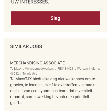
UW INTERESSES.
Slag
SIMILAR JOBS
MERCHANDISING ASSOCIATE
Categorie
ReqId
Plaats
TJ Maxx
Verkoopmedewerkers
REQ131421
Warsaw, Indiana,
Afgelegen
46582
Ter plaatse
TJ MaxxTJX biedt elke dag nieuwe kansen om te
groeien, te leren en jezelf te overtreffen. Je maakt
deel uit van een dynamisch team dat diversiteit
omarmt, samenwerking bevordert en prioriteit
geeft...