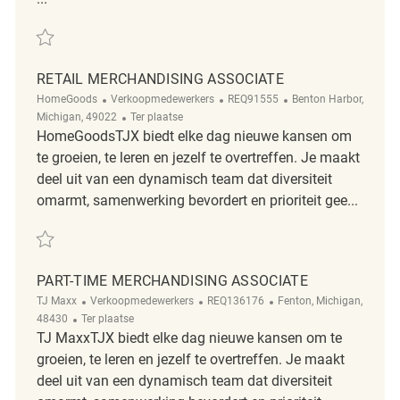
Redden Part-Time Merchandising Associate REQ122480
RETAIL MERCHANDISING ASSOCIATE
Categorie
ReqId
Plaats
HomeGoods
Verkoopmedewerkers
REQ91555
Benton Harbor,
Afgelegen
Michigan, 49022
Ter plaatse
HomeGoodsTJX biedt elke dag nieuwe kansen om
te groeien, te leren en jezelf te overtreffen. Je maakt
deel uit van een dynamisch team dat diversiteit
omarmt, samenwerking bevordert en prioriteit gee...
Redden Retail Merchandising Associate REQ91555
PART-TIME MERCHANDISING ASSOCIATE
Categorie
ReqId
Plaats
TJ Maxx
Verkoopmedewerkers
REQ136176
Fenton, Michigan,
Afgelegen
48430
Ter plaatse
TJ MaxxTJX biedt elke dag nieuwe kansen om te
groeien, te leren en jezelf te overtreffen. Je maakt
deel uit van een dynamisch team dat diversiteit