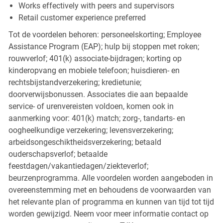
Works effectively with peers and supervisors
Retail customer experience preferred
Tot de voordelen behoren: personeelskorting; Employee
Assistance Program (EAP); hulp bij stoppen met roken;
rouwverlof; 401(k) associate-bijdragen; korting op
kinderopvang en mobiele telefoon; huisdieren- en
rechtsbijstandverzekering; kredietunie;
doorverwijsbonussen. Associates die aan bepaalde
service- of urenvereisten voldoen, komen ook in
aanmerking voor: 401(k) match; zorg-, tandarts- en
oogheelkundige verzekering; levensverzekering;
arbeidsongeschiktheidsverzekering; betaald
ouderschapsverlof; betaalde
feestdagen/vakantiedagen/ziekteverlof;
beurzenprogramma. Alle voordelen worden aangeboden in
overeenstemming met en behoudens de voorwaarden van
het relevante plan of programma en kunnen van tijd tot tijd
worden gewijzigd. Neem voor meer informatie contact op