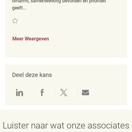
omarmt, samenwerking bevordert en prioriteit
geeft...
Redden Part-time Merchandising Associate REQ136176
Meer Weergeven
Deel deze kans
Delen via LinkedIn
Delen via Facebook
Delen via twitter
Delen via e-mai
Luister naar wat onze associates