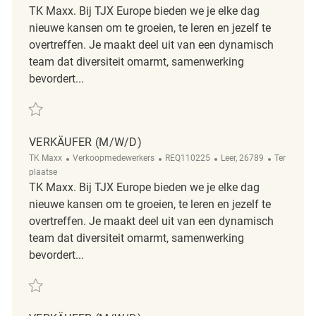
TK Maxx. Bij TJX Europe bieden we je elke dag
nieuwe kansen om te groeien, te leren en jezelf te
overtreffen. Je maakt deel uit van een dynamisch
team dat diversiteit omarmt, samenwerking
bevordert...
Redden Verkäufer (m/w/d) REQ129936
VERKÄUFER (M/W/D)
Categorie
ReqId
Plaats
Afgelegen
TK Maxx
Verkoopmedewerkers
REQ110225
Leer, 26789
Ter
plaatse
TK Maxx. Bij TJX Europe bieden we je elke dag
nieuwe kansen om te groeien, te leren en jezelf te
overtreffen. Je maakt deel uit van een dynamisch
team dat diversiteit omarmt, samenwerking
bevordert...
Redden Verkäufer (m/w/d) REQ110225