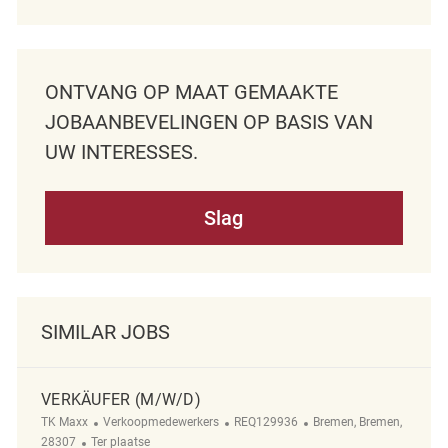
ONTVANG OP MAAT GEMAAKTE
JOBAANBEVELINGEN OP BASIS VAN
UW INTERESSES.
Slag
SIMILAR JOBS
VERKÄUFER (M/W/D)
Categorie
ReqId
Plaats
TK Maxx
Verkoopmedewerkers
REQ129936
Bremen, Bremen,
Afgelegen
28307
Ter plaatse