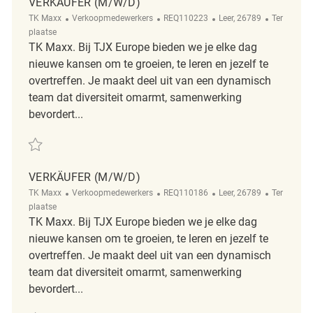
VERKÄUFER (M/W/D)
Categorie
ReqId
Plaats
Afgelegen
TK Maxx
Verkoopmedewerkers
REQ110223
Leer, 26789
Ter
plaatse
TK Maxx. Bij TJX Europe bieden we je elke dag
nieuwe kansen om te groeien, te leren en jezelf te
overtreffen. Je maakt deel uit van een dynamisch
team dat diversiteit omarmt, samenwerking
bevordert...
Redden Verkäufer (m/w/d) REQ110223
VERKÄUFER (M/W/D)
Categorie
ReqId
Plaats
Afgelegen
TK Maxx
Verkoopmedewerkers
REQ110186
Leer, 26789
Ter
plaatse
TK Maxx. Bij TJX Europe bieden we je elke dag
nieuwe kansen om te groeien, te leren en jezelf te
overtreffen. Je maakt deel uit van een dynamisch
team dat diversiteit omarmt, samenwerking
bevordert...