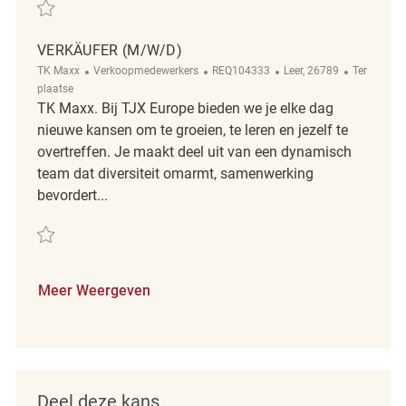
Redden Verkäufer (m/w/d) REQ110186
VERKÄUFER (M/W/D)
Categorie
ReqId
Plaats
Afgelegen
TK Maxx
Verkoopmedewerkers
REQ104333
Leer, 26789
Ter
plaatse
TK Maxx. Bij TJX Europe bieden we je elke dag
nieuwe kansen om te groeien, te leren en jezelf te
overtreffen. Je maakt deel uit van een dynamisch
team dat diversiteit omarmt, samenwerking
bevordert...
Redden Verkäufer (m/w/d) REQ104333
Meer Weergeven
Deel deze kans