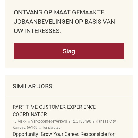
ONTVANG OP MAAT GEMAAKTE
JOBAANBEVELINGEN OP BASIS VAN
UW INTERESSES.
Slag
SIMILAR JOBS
PART TIME CUSTOMER EXPERIENCE
COORDINATOR
Categorie
ReqId
Plaats
TJ Maxx
Verkoopmedewerkers
REQ136490
Kansas City,
Afgelegen
Kansas, 66109
Ter plaatse
Opportunity: Grow Your Career. Responsible for