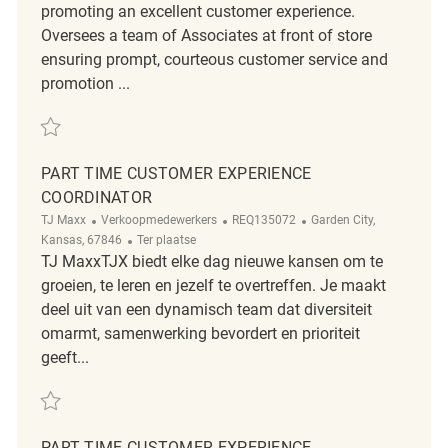
promoting an excellent customer experience.
Oversees a team of Associates at front of store
ensuring prompt, courteous customer service and
promotion ...
Redden Part Time Customer Experience Coordinator REQ136490
PART TIME CUSTOMER EXPERIENCE
COORDINATOR
Categorie
ReqId
Plaats
TJ Maxx
Verkoopmedewerkers
REQ135072
Garden City,
Afgelegen
Kansas, 67846
Ter plaatse
TJ MaxxTJX biedt elke dag nieuwe kansen om te
groeien, te leren en jezelf te overtreffen. Je maakt
deel uit van een dynamisch team dat diversiteit
omarmt, samenwerking bevordert en prioriteit
geeft...
Redden Part Time Customer Experience Coordinator REQ135072
PART TIME CUSTOMER EXPERIENCE