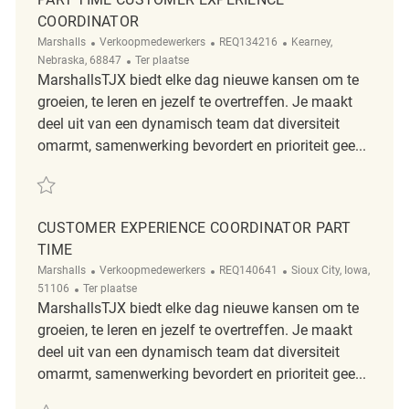
COORDINATOR
Categorie
ReqId
Plaats
Marshalls
Verkoopmedewerkers
REQ134216
Kearney,
Afgelegen
Nebraska, 68847
Ter plaatse
MarshallsTJX biedt elke dag nieuwe kansen om te
groeien, te leren en jezelf te overtreffen. Je maakt
deel uit van een dynamisch team dat diversiteit
omarmt, samenwerking bevordert en prioriteit gee...
Redden Part Time Customer Experience Coordinator REQ134216
CUSTOMER EXPERIENCE COORDINATOR PART
TIME
Categorie
ReqId
Plaats
Marshalls
Verkoopmedewerkers
REQ140641
Sioux City, Iowa,
Afgelegen
51106
Ter plaatse
MarshallsTJX biedt elke dag nieuwe kansen om te
groeien, te leren en jezelf te overtreffen. Je maakt
deel uit van een dynamisch team dat diversiteit
omarmt, samenwerking bevordert en prioriteit gee...
Redden Customer Experience Coordinator Part Time REQ140641