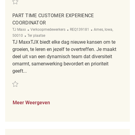
PART TIME CUSTOMER EXPERIENCE
COORDINATOR
Categorie
ReqId
Plaats
TJ Maxx
Verkoopmedewerkers
REQ139181
Ames, Iowa,
Afgelegen
50010
Ter plaatse
TJ MaxxTJX biedt elke dag nieuwe kansen om te
groeien, te leren en jezelf te overtreffen. Je maakt
deel uit van een dynamisch team dat diversiteit
omarmt, samenwerking bevordert en prioriteit
geeft...
Redden Part Time Customer Experience Coordinator REQ139181
Meer Weergeven