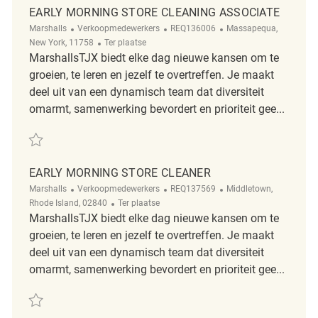
EARLY MORNING STORE CLEANING ASSOCIATE
Categorie
ReqId
Plaats
Marshalls
Verkoopmedewerkers
REQ136006
Massapequa,
Afgelegen
New York, 11758
Ter plaatse
MarshallsTJX biedt elke dag nieuwe kansen om te
groeien, te leren en jezelf te overtreffen. Je maakt
deel uit van een dynamisch team dat diversiteit
omarmt, samenwerking bevordert en prioriteit gee...
Redden Early Morning Store Cleaning Associate REQ136006
EARLY MORNING STORE CLEANER
Categorie
ReqId
Plaats
Marshalls
Verkoopmedewerkers
REQ137569
Middletown,
Afgelegen
Rhode Island, 02840
Ter plaatse
MarshallsTJX biedt elke dag nieuwe kansen om te
groeien, te leren en jezelf te overtreffen. Je maakt
deel uit van een dynamisch team dat diversiteit
omarmt, samenwerking bevordert en prioriteit gee...
Redden Early Morning Store Cleaner REQ137569