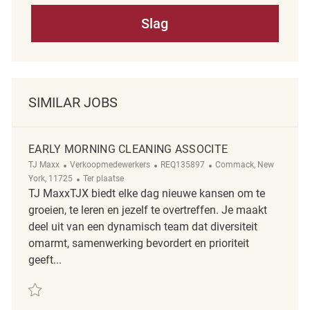
Slag
SIMILAR JOBS
EARLY MORNING CLEANING ASSOCITE
Categorie
ReqId
Plaats
TJ Maxx
Verkoopmedewerkers
REQ135897
Commack, New
Afgelegen
York, 11725
Ter plaatse
TJ MaxxTJX biedt elke dag nieuwe kansen om te
groeien, te leren en jezelf te overtreffen. Je maakt
deel uit van een dynamisch team dat diversiteit
omarmt, samenwerking bevordert en prioriteit
geeft...
Redden Early Morning Cleaning Associte REQ135897