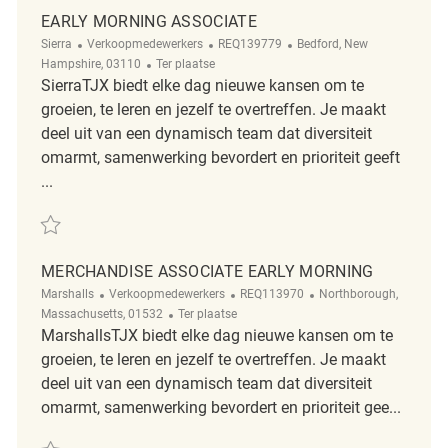
EARLY MORNING ASSOCIATE
Categorie
ReqId
Plaats
Sierra
Verkoopmedewerkers
REQ139779
Bedford, New
Afgelegen
Hampshire, 03110
Ter plaatse
SierraTJX biedt elke dag nieuwe kansen om te
groeien, te leren en jezelf te overtreffen. Je maakt
deel uit van een dynamisch team dat diversiteit
omarmt, samenwerking bevordert en prioriteit geeft
...
Redden Early Morning Associate REQ139779
MERCHANDISE ASSOCIATE EARLY MORNING
Categorie
ReqId
Plaats
Marshalls
Verkoopmedewerkers
REQ113970
Northborough,
Afgelegen
Massachusetts, 01532
Ter plaatse
MarshallsTJX biedt elke dag nieuwe kansen om te
groeien, te leren en jezelf te overtreffen. Je maakt
deel uit van een dynamisch team dat diversiteit
omarmt, samenwerking bevordert en prioriteit gee...
Redden Merchandise Associate Early Morning REQ113970