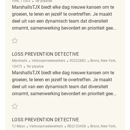
Afgelegen
York, 11003
Ter plaatse
MarshallsTJX biedt elke dag nieuwe kansen om te
groeien, te leren en jezelf te overtreffen. Je maakt
deel uit van een dynamisch team dat diversiteit
omarmt, samenwerking bevordert en prioriteit gee...
Redden Loss Prevention Detective REQ141011
LOSS PREVENTION DETECTIVE
Categorie
ReqId
Plaats
Marshalls
Verkoopmedewerkers
R2322882
Bronx, New York,
Afgelegen
10475
Ter plaatse
MarshallsTJX biedt elke dag nieuwe kansen om te
groeien, te leren en jezelf te overtreffen. Je maakt
deel uit van een dynamisch team dat diversiteit
omarmt, samenwerking bevordert en prioriteit gee...
Redden Loss Prevention Detective R2322882
LOSS PREVENTION DETECTIVE
Categorie
ReqId
Plaats
TJ Maxx
Verkoopmedewerkers
REQ133458
Bronx, New York,