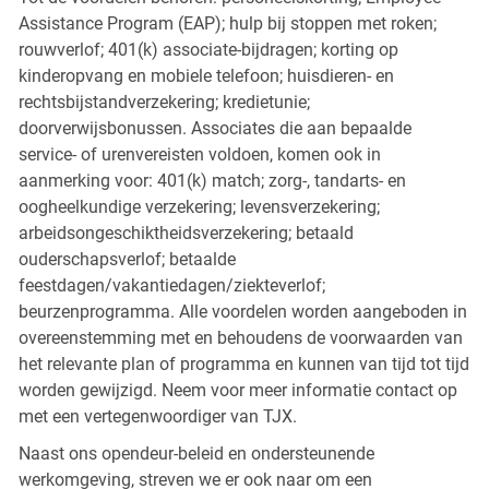
Assistance Program (EAP); hulp bij stoppen met roken;
rouwverlof; 401(k) associate-bijdragen; korting op
kinderopvang en mobiele telefoon; huisdieren- en
rechtsbijstandverzekering; kredietunie;
doorverwijsbonussen. Associates die aan bepaalde
service- of urenvereisten voldoen, komen ook in
aanmerking voor: 401(k) match; zorg-, tandarts- en
oogheelkundige verzekering; levensverzekering;
arbeidsongeschiktheidsverzekering; betaald
ouderschapsverlof; betaalde
feestdagen/vakantiedagen/ziekteverlof;
beurzenprogramma. Alle voordelen worden aangeboden in
overeenstemming met en behoudens de voorwaarden van
het relevante plan of programma en kunnen van tijd tot tijd
worden gewijzigd. Neem voor meer informatie contact op
met een vertegenwoordiger van TJX.
Naast ons opendeur-beleid en ondersteunende
werkomgeving, streven we er ook naar om een