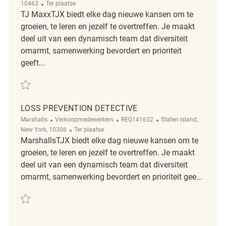
Afgelegen
10463
Ter plaatse
TJ MaxxTJX biedt elke dag nieuwe kansen om te
groeien, te leren en jezelf te overtreffen. Je maakt
deel uit van een dynamisch team dat diversiteit
omarmt, samenwerking bevordert en prioriteit
geeft...
Redden Loss Prevention Detective REQ133458
LOSS PREVENTION DETECTIVE
Categorie
ReqId
Plaats
Marshalls
Verkoopmedewerkers
REQ141632
Staten Island,
Afgelegen
New York, 10306
Ter plaatse
MarshallsTJX biedt elke dag nieuwe kansen om te
groeien, te leren en jezelf te overtreffen. Je maakt
deel uit van een dynamisch team dat diversiteit
omarmt, samenwerking bevordert en prioriteit gee...
Redden Loss Prevention Detective REQ141632