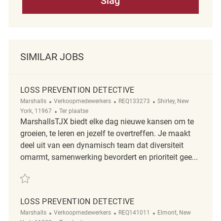
Slag
SIMILAR JOBS
LOSS PREVENTION DETECTIVE
Categorie
ReqId
Plaats
Marshalls
Verkoopmedewerkers
REQ133273
Shirley, New
Afgelegen
York, 11967
Ter plaatse
MarshallsTJX biedt elke dag nieuwe kansen om te
groeien, te leren en jezelf te overtreffen. Je maakt
deel uit van een dynamisch team dat diversiteit
omarmt, samenwerking bevordert en prioriteit gee...
Redden Loss Prevention Detective REQ133273
LOSS PREVENTION DETECTIVE
Categorie
ReqId
Plaats
Marshalls
Verkoopmedewerkers
REQ141011
Elmont, New