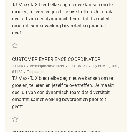
TJ MaxxTJX biedt elke dag nieuwe kansen om te
groeien, te leren en jezelf te overtreffen. Je maakt
deel uit van een dynamisch team dat diversiteit
omarmt, samenwerking bevordert en prioriteit
geeft...
Redden Customer Experience Coordinator REQ138812
CUSTOMER EXPERIENCE COORDINATOR
Categorie
ReqId
Plaats
TJ Maxx
Verkoopmedewerkers
REQ135731
Taylorsville, Utah,
Afgelegen
84123
Ter plaatse
TJ MaxxTJX biedt elke dag nieuwe kansen om te
groeien, te leren en jezelf te overtreffen. Je maakt
deel uit van een dynamisch team dat diversiteit
omarmt, samenwerking bevordert en prioriteit
geeft...
Redden Customer Experience Coordinator REQ135731