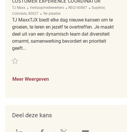
CUSTOMER EXPERIENCE COORDINATOR
Categorie
ReqId
Plaats
TJ Maxx
Verkoopmedewerkers
REQ140887
Superior,
Afgelegen
Colorado, 80027
Ter plaatse
TJ MaxxTJX biedt elke dag nieuwe kansen om te
groeien, te leren en jezelf te overtreffen. Je maakt
deel uit van een dynamisch team dat diversiteit
omarmt, samenwerking bevordert en prioriteit
geeft...
Redden Customer Experience Coordinator REQ140887
Meer Weergeven
Deel deze kans