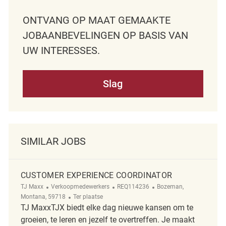
ONTVANG OP MAAT GEMAAKTE
JOBAANBEVELINGEN OP BASIS VAN
UW INTERESSES.
Slag
SIMILAR JOBS
CUSTOMER EXPERIENCE COORDINATOR
Categorie
ReqId
Plaats
TJ Maxx
Verkoopmedewerkers
REQ114236
Bozeman,
Afgelegen
Montana, 59718
Ter plaatse
TJ MaxxTJX biedt elke dag nieuwe kansen om te
groeien, te leren en jezelf te overtreffen. Je maakt