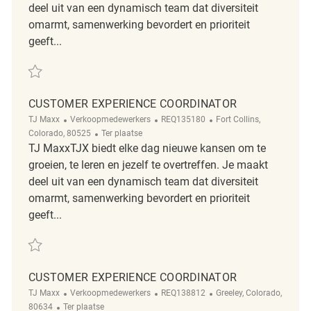
deel uit van een dynamisch team dat diversiteit
omarmt, samenwerking bevordert en prioriteit
geeft...
Redden Customer Experience Coordinator REQ114236
CUSTOMER EXPERIENCE COORDINATOR
Categorie
ReqId
Plaats
TJ Maxx
Verkoopmedewerkers
REQ135180
Fort Collins,
Afgelegen
Colorado, 80525
Ter plaatse
TJ MaxxTJX biedt elke dag nieuwe kansen om te
groeien, te leren en jezelf te overtreffen. Je maakt
deel uit van een dynamisch team dat diversiteit
omarmt, samenwerking bevordert en prioriteit
geeft...
Redden Customer Experience Coordinator REQ135180
CUSTOMER EXPERIENCE COORDINATOR
Categorie
ReqId
Plaats
TJ Maxx
Verkoopmedewerkers
REQ138812
Greeley, Colorado,
Afgelegen
80634
Ter plaatse