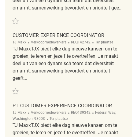
deel uit van een dynamisch team dat diversiteit
omarmt, samenwerking bevordert en prioriteit gee...
Redden Merchandising Coordinator REQ136373
CUSTOMER EXPERIENCE COORDINATOR
Categorie
ReqId
Afgelegen
TJ Maxx
Verkoopmedewerkers
REQ142742
Ter plaatse
TJ MaxxTJX biedt elke dag nieuwe kansen om te
groeien, te leren en jezelf te overtreffen. Je maakt
deel uit van een dynamisch team dat diversiteit
omarmt, samenwerking bevordert en prioriteit
geeft...
Redden Customer Experience Coordinator REQ142742
PT CUSTOMER EXPERIENCE COORDINATOR
Categorie
ReqId
Plaats
TJ Maxx
Verkoopmedewerkers
REQ139342
Federal Way,
Afgelegen
Washington, 98003
Ter plaatse
TJ MaxxTJX biedt elke dag nieuwe kansen om te
groeien, te leren en jezelf te overtreffen. Je maakt