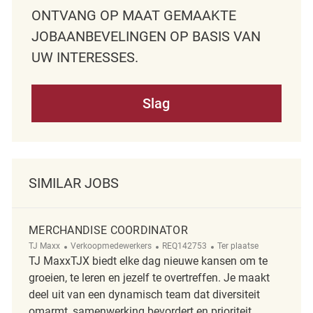
ONTVANG OP MAAT GEMAAKTE
JOBAANBEVELINGEN OP BASIS VAN
UW INTERESSES.
Slag
SIMILAR JOBS
MERCHANDISE COORDINATOR
Categorie
ReqId
Afgelegen
TJ Maxx
Verkoopmedewerkers
REQ142753
Ter plaatse
TJ MaxxTJX biedt elke dag nieuwe kansen om te
groeien, te leren en jezelf te overtreffen. Je maakt
deel uit van een dynamisch team dat diversiteit
omarmt, samenwerking bevordert en prioriteit