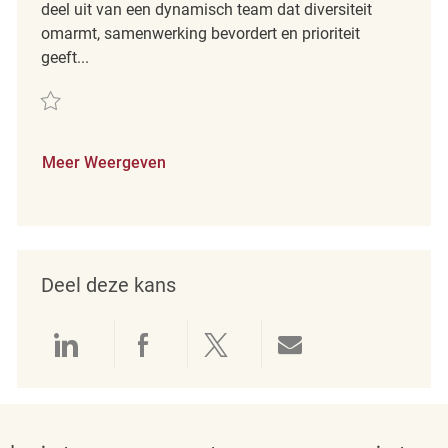
deel uit van een dynamisch team dat diversiteit
omarmt, samenwerking bevordert en prioriteit
geeft...
Redden PT Customer Experience Coordinator REQ139342
Meer Weergeven
Deel deze kans
Delen via LinkedIn
Delen via Facebook
Delen via twitter
Delen via e-mai