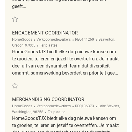
geeft...
Redden Merchandise Coordinator REQ142753
ENGAGEMENT COORDINATOR
Categorie
ReqId
Plaats
HomeGoods
Verkoopmedewerkers
REQ141260
Beaverton,
Afgelegen
Oregon, 97005
Ter plaatse
HomeGoodsTJX biedt elke dag nieuwe kansen om
te groeien, te leren en jezelf te overtreffen. Je maakt
deel uit van een dynamisch team dat diversiteit
omarmt, samenwerking bevordert en prioriteit gee...
Redden Engagement Coordinator REQ141260
MERCHANDISING COORDINATOR
Categorie
ReqId
Plaats
HomeGoods
Verkoopmedewerkers
REQ136373
Lake Stevens,
Afgelegen
Washington, 98258
Ter plaatse
HomeGoodsTJX biedt elke dag nieuwe kansen om
te groeien, te leren en jezelf te overtreffen. Je maakt