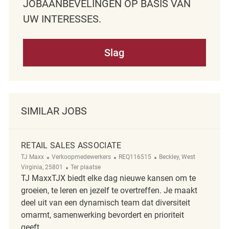
JOBAANBEVELINGEN OP BASIS VAN
UW INTERESSES.
Slag
SIMILAR JOBS
RETAIL SALES ASSOCIATE
Categorie
ReqId
Plaats
TJ Maxx
Verkoopmedewerkers
REQ116515
Beckley, West
Afgelegen
Virginia, 25801
Ter plaatse
TJ MaxxTJX biedt elke dag nieuwe kansen om te
groeien, te leren en jezelf te overtreffen. Je maakt
deel uit van een dynamisch team dat diversiteit
omarmt, samenwerking bevordert en prioriteit
geeft...