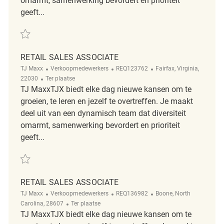
omarmt, samenwerking bevordert en prioriteit
geeft...
Redden Retail Sales Associate REQ144083
RETAIL SALES ASSOCIATE
Categorie
ReqId
Plaats
TJ Maxx
Verkoopmedewerkers
REQ123762
Fairfax, Virginia,
Afgelegen
22030
Ter plaatse
TJ MaxxTJX biedt elke dag nieuwe kansen om te
groeien, te leren en jezelf te overtreffen. Je maakt
deel uit van een dynamisch team dat diversiteit
omarmt, samenwerking bevordert en prioriteit
geeft...
Redden Retail Sales Associate REQ123762
RETAIL SALES ASSOCIATE
Categorie
ReqId
Plaats
TJ Maxx
Verkoopmedewerkers
REQ136982
Boone, North
Afgelegen
Carolina, 28607
Ter plaatse
TJ MaxxTJX biedt elke dag nieuwe kansen om te