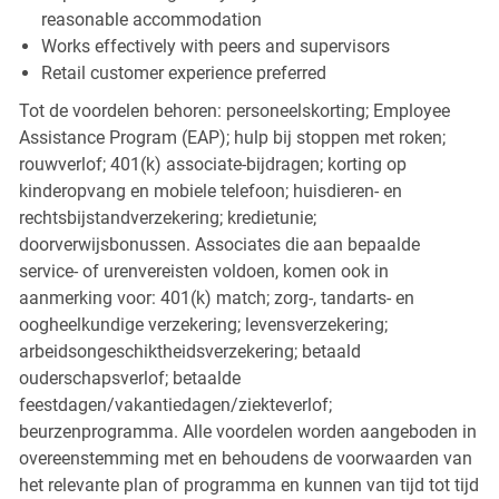
reasonable accommodation
Works effectively with peers and supervisors
Retail customer experience preferred
Tot de voordelen behoren: personeelskorting; Employee
Assistance Program (EAP); hulp bij stoppen met roken;
rouwverlof; 401(k) associate-bijdragen; korting op
kinderopvang en mobiele telefoon; huisdieren- en
rechtsbijstandverzekering; kredietunie;
doorverwijsbonussen. Associates die aan bepaalde
service- of urenvereisten voldoen, komen ook in
aanmerking voor: 401(k) match; zorg-, tandarts- en
oogheelkundige verzekering; levensverzekering;
arbeidsongeschiktheidsverzekering; betaald
ouderschapsverlof; betaalde
feestdagen/vakantiedagen/ziekteverlof;
beurzenprogramma. Alle voordelen worden aangeboden in
overeenstemming met en behoudens de voorwaarden van
het relevante plan of programma en kunnen van tijd tot tijd