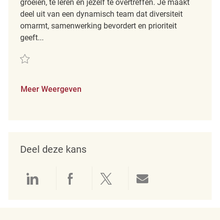
groeien, te leren en jezelf te overtreffen. Je maakt
deel uit van een dynamisch team dat diversiteit
omarmt, samenwerking bevordert en prioriteit
geeft...
Redden Retail Sales Associate REQ136982
Meer Weergeven
Deel deze kans
Delen via LinkedIn
Delen via Facebook
Delen via twitter
Delen via e-mai