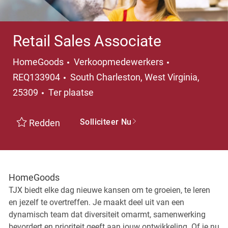
Retail Sales Associate
Categorie
HomeGoods
Verkoopmedewerkers
Plaats
REQ133904
South Charleston, West Virginia,
25309
Ter plaatse
Solliciteer Nu
Redden
HomeGoods
TJX biedt elke dag nieuwe kansen om te groeien, te leren
en jezelf te overtreffen. Je maakt deel uit van een
dynamisch team dat diversiteit omarmt, samenwerking
bevordert en prioriteit geeft aan jouw ontwikkeling. Of je nu