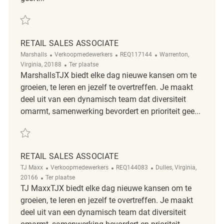
Redden retail sales associate REQ116515
RETAIL SALES ASSOCIATE
Categorie
ReqId
Plaats
Marshalls
Verkoopmedewerkers
REQ117144
Warrenton,
Afgelegen
Virginia, 20188
Ter plaatse
MarshallsTJX biedt elke dag nieuwe kansen om te
groeien, te leren en jezelf te overtreffen. Je maakt
deel uit van een dynamisch team dat diversiteit
omarmt, samenwerking bevordert en prioriteit gee...
Redden Retail Sales Associate REQ117144
RETAIL SALES ASSOCIATE
Categorie
ReqId
Plaats
TJ Maxx
Verkoopmedewerkers
REQ144083
Dulles, Virginia,
Afgelegen
20166
Ter plaatse
TJ MaxxTJX biedt elke dag nieuwe kansen om te
groeien, te leren en jezelf te overtreffen. Je maakt
deel uit van een dynamisch team dat diversiteit