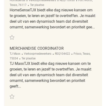
HomeSense
Verkoopmedewerkers
REQ110930
Fort Worth,
Afgelegen
Texas, 76117
Ter plaatse
HomeSenseTJX biedt elke dag nieuwe kansen om
te groeien, te leren en jezelf te overtreffen. Je maakt
deel uit van een dynamisch team dat diversiteit
omarmt, samenwerking bevordert en prioriteit gee...
Redden Merchandise coordinator REQ110930
MERCHANDISE COORDINATOR
Categorie
ReqId
Plaats
TJ Maxx
Verkoopmedewerkers
REQ104422
Frisco, Texas,
Afgelegen
75034
Ter plaatse
TJ MaxxTJX biedt elke dag nieuwe kansen om te
groeien, te leren en jezelf te overtreffen. Je maakt
deel uit van een dynamisch team dat diversiteit
omarmt, samenwerking bevordert en prioriteit
geeft...
Redden Merchandise Coordinator REQ104422