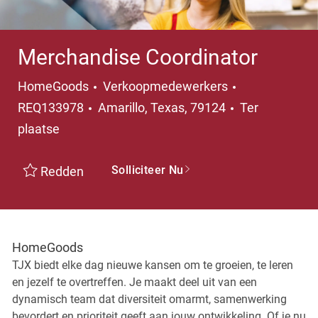
Merchandise Coordinator
Categorie
HomeGoods
Verkoopmedewerkers
Plaats
REQ133978
Amarillo, Texas, 79124
Ter
plaatse
Solliciteer Nu
Redden
HomeGoods
TJX biedt elke dag nieuwe kansen om te groeien, te leren
en jezelf te overtreffen. Je maakt deel uit van een
dynamisch team dat diversiteit omarmt, samenwerking
bevordert en prioriteit geeft aan jouw ontwikkeling. Of je nu