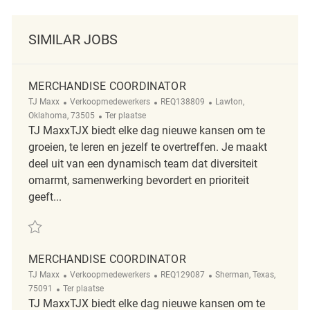
SIMILAR JOBS
MERCHANDISE COORDINATOR
Categorie
ReqId
Plaats
TJ Maxx
Verkoopmedewerkers
REQ138809
Lawton,
Afgelegen
Oklahoma, 73505
Ter plaatse
TJ MaxxTJX biedt elke dag nieuwe kansen om te
groeien, te leren en jezelf te overtreffen. Je maakt
deel uit van een dynamisch team dat diversiteit
omarmt, samenwerking bevordert en prioriteit
geeft...
Redden Merchandise Coordinator REQ138809
MERCHANDISE COORDINATOR
Categorie
ReqId
Plaats
TJ Maxx
Verkoopmedewerkers
REQ129087
Sherman, Texas,
Afgelegen
75091
Ter plaatse
TJ MaxxTJX biedt elke dag nieuwe kansen om te