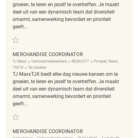
groeien, te leren en jezelf te overtreffen. Je maakt
deel uit van een dynamisch team dat diversiteit
omarmt, samenwerking bevordert en prioriteit
geeft...
Redden Merchandise Coordinator REQ129087
MERCHANDISE COORDINATOR
Categorie
ReqId
Plaats
TJ Maxx
Verkoopmedewerkers
REQ92577
Prosper, Texas,
Afgelegen
75078
Ter plaatse
TJ MaxxTJX biedt elke dag nieuwe kansen om te
groeien, te leren en jezelf te overtreffen. Je maakt
deel uit van een dynamisch team dat diversiteit
omarmt, samenwerking bevordert en prioriteit
geeft...
Redden Merchandise Coordinator REQ92577
MERCHANDISE COORDINATOR
Categorie
ReqId
Plaats