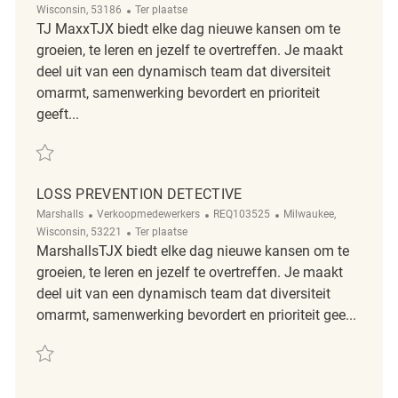
Afgelegen
Wisconsin, 53186
Ter plaatse
TJ MaxxTJX biedt elke dag nieuwe kansen om te
groeien, te leren en jezelf te overtreffen. Je maakt
deel uit van een dynamisch team dat diversiteit
omarmt, samenwerking bevordert en prioriteit
geeft...
Redden Loss Prevention Detective REQ102075
LOSS PREVENTION DETECTIVE
Categorie
ReqId
Plaats
Marshalls
Verkoopmedewerkers
REQ103525
Milwaukee,
Afgelegen
Wisconsin, 53221
Ter plaatse
MarshallsTJX biedt elke dag nieuwe kansen om te
groeien, te leren en jezelf te overtreffen. Je maakt
deel uit van een dynamisch team dat diversiteit
omarmt, samenwerking bevordert en prioriteit gee...
Redden Loss Prevention Detective REQ103525