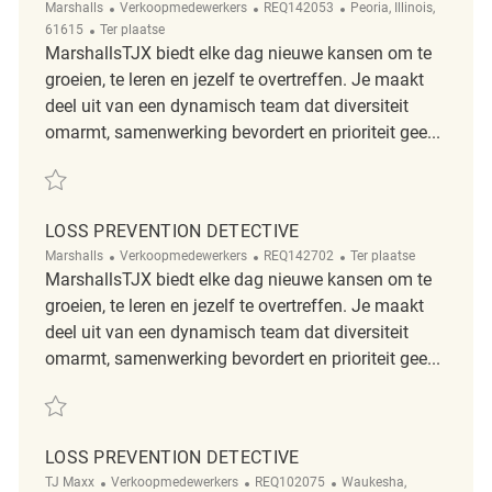
Categorie
ReqId
Plaats
Marshalls
Verkoopmedewerkers
REQ142053
Peoria, Illinois,
Afgelegen
61615
Ter plaatse
MarshallsTJX biedt elke dag nieuwe kansen om te
groeien, te leren en jezelf te overtreffen. Je maakt
deel uit van een dynamisch team dat diversiteit
omarmt, samenwerking bevordert en prioriteit gee...
Redden Loss Prevention Detective REQ142053
LOSS PREVENTION DETECTIVE
Categorie
ReqId
Afgelegen
Marshalls
Verkoopmedewerkers
REQ142702
Ter plaatse
MarshallsTJX biedt elke dag nieuwe kansen om te
groeien, te leren en jezelf te overtreffen. Je maakt
deel uit van een dynamisch team dat diversiteit
omarmt, samenwerking bevordert en prioriteit gee...
Redden Loss Prevention Detective REQ142702
LOSS PREVENTION DETECTIVE
Categorie
ReqId
Plaats
TJ Maxx
Verkoopmedewerkers
REQ102075
Waukesha,