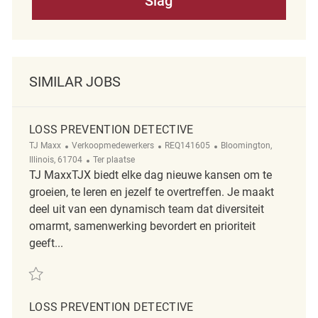
Slag
SIMILAR JOBS
LOSS PREVENTION DETECTIVE
Categorie
ReqId
Plaats
TJ Maxx
Verkoopmedewerkers
REQ141605
Bloomington,
Afgelegen
Illinois, 61704
Ter plaatse
TJ MaxxTJX biedt elke dag nieuwe kansen om te
groeien, te leren en jezelf te overtreffen. Je maakt
deel uit van een dynamisch team dat diversiteit
omarmt, samenwerking bevordert en prioriteit
geeft...
Redden Loss Prevention Detective REQ141605
LOSS PREVENTION DETECTIVE