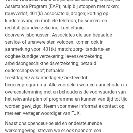
Assistance Program (EAP); hulp bij stoppen met roken;
rouwverlof; 401(k) associate-bijdragen; korting op
kinderopvang en mobiele telefoon; huisdieren- en
rechtsbijstandverzekering; kredietunie;
doorverwijsbonussen. Associates die aan bepaalde
service- of urenvereisten voldoen, komen ook in
aanmerking voor: 401(k) match; zorg-, tandarts- en
oogheelkundige verzekering; levensverzekering;
arbeidsongeschiktheidsverzekering; betaald
ouderschapsverlof; betaalde
feestdagen/vakantiedagen/ziekteverlof;
beurzenprogramma. Alle voordelen worden aangeboden in
overeenstemming met en behoudens de voorwaarden van
het relevante plan of programma en kunnen van tijd tot tijd
worden gewijzigd. Neem voor meer informatie contact op
met een vertegenwoordiger van TJX.
Naast ons opendeur-beleid en ondersteunende
werkomgeving, streven we er ook naar om een