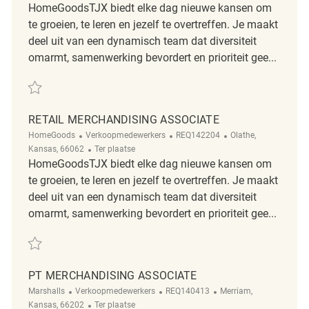
HomeGoodsTJX biedt elke dag nieuwe kansen om
te groeien, te leren en jezelf te overtreffen. Je maakt
deel uit van een dynamisch team dat diversiteit
omarmt, samenwerking bevordert en prioriteit gee...
Redden Retail Merchandising Supervisor REQ142209
RETAIL MERCHANDISING ASSOCIATE
Categorie
ReqId
Plaats
HomeGoods
Verkoopmedewerkers
REQ142204
Olathe,
Afgelegen
Kansas, 66062
Ter plaatse
HomeGoodsTJX biedt elke dag nieuwe kansen om
te groeien, te leren en jezelf te overtreffen. Je maakt
deel uit van een dynamisch team dat diversiteit
omarmt, samenwerking bevordert en prioriteit gee...
Redden Retail Merchandising Associate REQ142204
PT MERCHANDISING ASSOCIATE
Categorie
ReqId
Plaats
Marshalls
Verkoopmedewerkers
REQ140413
Merriam,
Afgelegen
Kansas, 66202
Ter plaatse