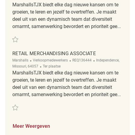
MarshallsTJX biedt elke dag nieuwe kansen om te
groeien, te leren en jezelf te overtreffen. Je maakt
deel uit van een dynamisch team dat diversiteit
omarmt, samenwerking bevordert en prioriteit gee...
Redden PT Merchandising Associate REQ140413
RETAIL MERCHANDISING ASSOCIATE
Categorie
ReqId
Plaats
Marshalls
Verkoopmedewerkers
REQ136444
Independence,
Afgelegen
Missouri, 64057
Ter plaatse
MarshallsTJX biedt elke dag nieuwe kansen om te
groeien, te leren en jezelf te overtreffen. Je maakt
deel uit van een dynamisch team dat diversiteit
omarmt, samenwerking bevordert en prioriteit gee...
Redden Retail Merchandising Associate REQ136444
Meer Weergeven