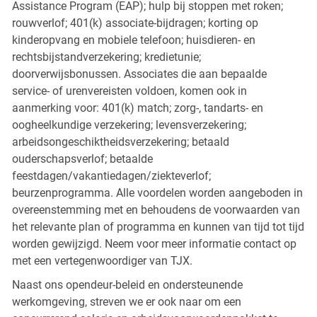
Assistance Program (EAP); hulp bij stoppen met roken;
rouwverlof; 401(k) associate-bijdragen; korting op
kinderopvang en mobiele telefoon; huisdieren- en
rechtsbijstandverzekering; kredietunie;
doorverwijsbonussen. Associates die aan bepaalde
service- of urenvereisten voldoen, komen ook in
aanmerking voor: 401(k) match; zorg-, tandarts- en
oogheelkundige verzekering; levensverzekering;
arbeidsongeschiktheidsverzekering; betaald
ouderschapsverlof; betaalde
feestdagen/vakantiedagen/ziekteverlof;
beurzenprogramma. Alle voordelen worden aangeboden in
overeenstemming met en behoudens de voorwaarden van
het relevante plan of programma en kunnen van tijd tot tijd
worden gewijzigd. Neem voor meer informatie contact op
met een vertegenwoordiger van TJX.
Naast ons opendeur-beleid en ondersteunende
werkomgeving, streven we er ook naar om een