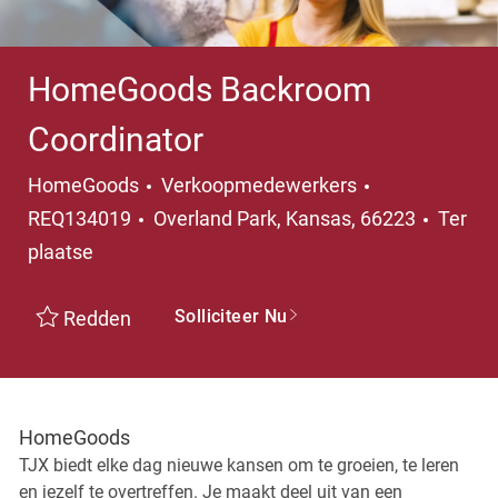
HomeGoods Backroom
Coordinator
Categorie
HomeGoods
Verkoopmedewerkers
Plaats
REQ134019
Overland Park, Kansas, 66223
Ter
plaatse
Solliciteer Nu
Redden
HomeGoods
TJX biedt elke dag nieuwe kansen om te groeien, te leren
en jezelf te overtreffen. Je maakt deel uit van een