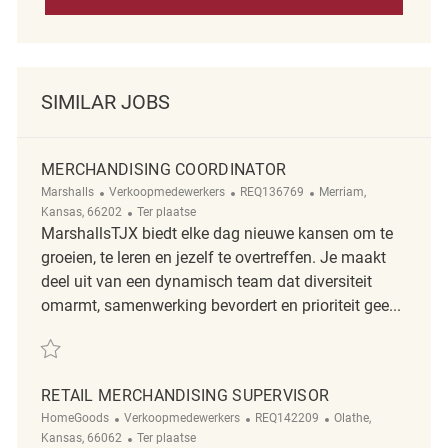
SIMILAR JOBS
MERCHANDISING COORDINATOR
Categorie
ReqId
Plaats
Marshalls
Verkoopmedewerkers
REQ136769
Merriam,
Afgelegen
Kansas, 66202
Ter plaatse
MarshallsTJX biedt elke dag nieuwe kansen om te
groeien, te leren en jezelf te overtreffen. Je maakt
deel uit van een dynamisch team dat diversiteit
omarmt, samenwerking bevordert en prioriteit gee...
Redden Merchandising Coordinator REQ136769
RETAIL MERCHANDISING SUPERVISOR
Categorie
ReqId
Plaats
HomeGoods
Verkoopmedewerkers
REQ142209
Olathe,
Afgelegen
Kansas, 66062
Ter plaatse