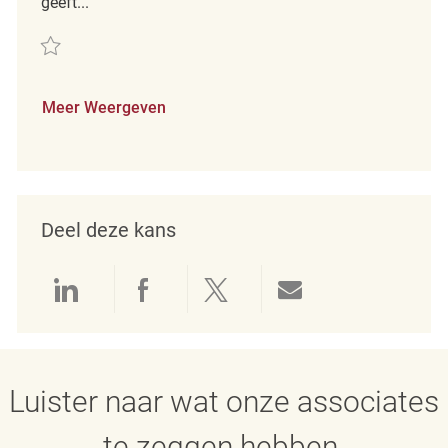
geeft...
Redden Full Time Merchandising Coordinator REQ96389
Meer Weergeven
Deel deze kans
Delen via LinkedIn
Delen via Facebook
Delen via twitter
Delen via e-mai
Luister naar wat onze associates
te zeggen hebben.