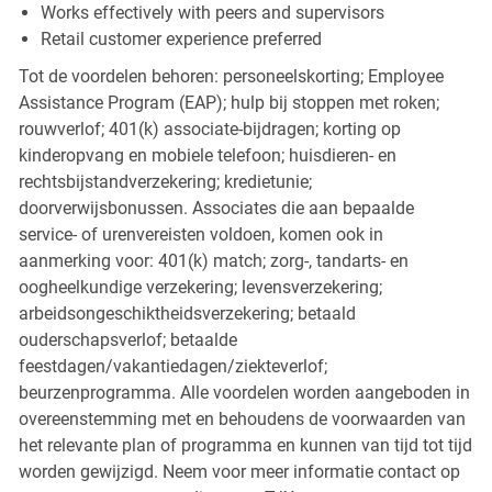
Works effectively with peers and supervisors
Retail customer experience preferred
Tot de voordelen behoren: personeelskorting; Employee
Assistance Program (EAP); hulp bij stoppen met roken;
rouwverlof; 401(k) associate-bijdragen; korting op
kinderopvang en mobiele telefoon; huisdieren- en
rechtsbijstandverzekering; kredietunie;
doorverwijsbonussen. Associates die aan bepaalde
service- of urenvereisten voldoen, komen ook in
aanmerking voor: 401(k) match; zorg-, tandarts- en
oogheelkundige verzekering; levensverzekering;
arbeidsongeschiktheidsverzekering; betaald
ouderschapsverlof; betaalde
feestdagen/vakantiedagen/ziekteverlof;
beurzenprogramma. Alle voordelen worden aangeboden in
overeenstemming met en behoudens de voorwaarden van
het relevante plan of programma en kunnen van tijd tot tijd
worden gewijzigd. Neem voor meer informatie contact op