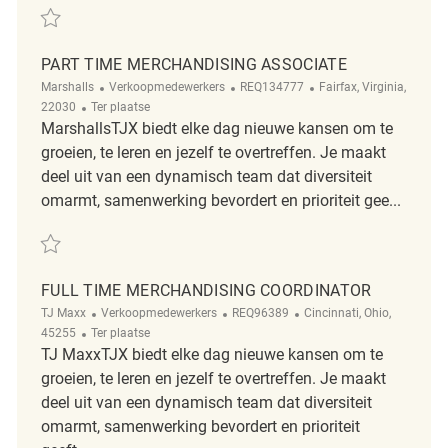
Redden PART TIME MERCHANDISING ASSOCIATE REQ136586
PART TIME MERCHANDISING ASSOCIATE
Categorie
ReqId
Plaats
Marshalls
Verkoopmedewerkers
REQ134777
Fairfax, Virginia,
Afgelegen
22030
Ter plaatse
MarshallsTJX biedt elke dag nieuwe kansen om te
groeien, te leren en jezelf te overtreffen. Je maakt
deel uit van een dynamisch team dat diversiteit
omarmt, samenwerking bevordert en prioriteit gee...
Redden Part time Merchandising Associate REQ134777
FULL TIME MERCHANDISING COORDINATOR
Categorie
ReqId
Plaats
TJ Maxx
Verkoopmedewerkers
REQ96389
Cincinnati, Ohio,
Afgelegen
45255
Ter plaatse
TJ MaxxTJX biedt elke dag nieuwe kansen om te
groeien, te leren en jezelf te overtreffen. Je maakt
deel uit van een dynamisch team dat diversiteit
omarmt, samenwerking bevordert en prioriteit