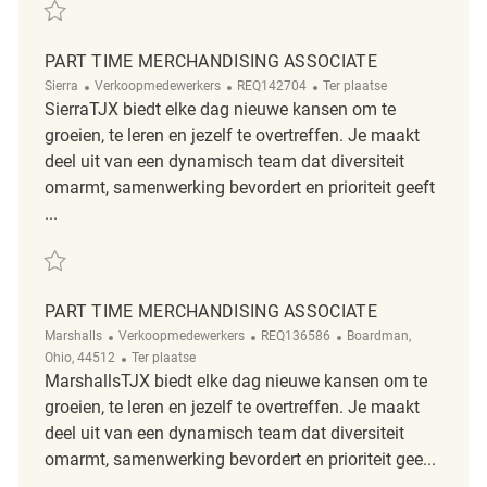
Redden Merchandising Associate REQ113883
PART TIME MERCHANDISING ASSOCIATE
Categorie
ReqId
Afgelegen
Sierra
Verkoopmedewerkers
REQ142704
Ter plaatse
SierraTJX biedt elke dag nieuwe kansen om te
groeien, te leren en jezelf te overtreffen. Je maakt
deel uit van een dynamisch team dat diversiteit
omarmt, samenwerking bevordert en prioriteit geeft
...
Redden Part Time Merchandising Associate REQ142704
PART TIME MERCHANDISING ASSOCIATE
Categorie
ReqId
Plaats
Marshalls
Verkoopmedewerkers
REQ136586
Boardman,
Afgelegen
Ohio, 44512
Ter plaatse
MarshallsTJX biedt elke dag nieuwe kansen om te
groeien, te leren en jezelf te overtreffen. Je maakt
deel uit van een dynamisch team dat diversiteit
omarmt, samenwerking bevordert en prioriteit gee...