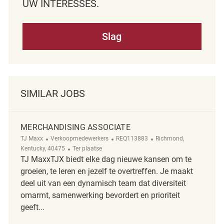
UW INTERESSES.
Slag
SIMILAR JOBS
MERCHANDISING ASSOCIATE
Categorie
ReqId
Plaats
TJ Maxx
Verkoopmedewerkers
REQ113883
Richmond,
Afgelegen
Kentucky, 40475
Ter plaatse
TJ MaxxTJX biedt elke dag nieuwe kansen om te
groeien, te leren en jezelf te overtreffen. Je maakt
deel uit van een dynamisch team dat diversiteit
omarmt, samenwerking bevordert en prioriteit
geeft...