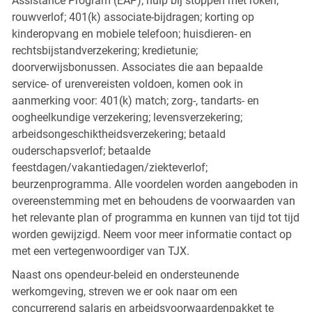
Assistance Program (EAP); hulp bij stoppen met roken;
rouwverlof; 401(k) associate-bijdragen; korting op
kinderopvang en mobiele telefoon; huisdieren- en
rechtsbijstandverzekering; kredietunie;
doorverwijsbonussen. Associates die aan bepaalde
service- of urenvereisten voldoen, komen ook in
aanmerking voor: 401(k) match; zorg-, tandarts- en
oogheelkundige verzekering; levensverzekering;
arbeidsongeschiktheidsverzekering; betaald
ouderschapsverlof; betaalde
feestdagen/vakantiedagen/ziekteverlof;
beurzenprogramma. Alle voordelen worden aangeboden in
overeenstemming met en behoudens de voorwaarden van
het relevante plan of programma en kunnen van tijd tot tijd
worden gewijzigd. Neem voor meer informatie contact op
met een vertegenwoordiger van TJX.
Naast ons opendeur-beleid en ondersteunende
werkomgeving, streven we er ook naar om een
concurrerend salaris en arbeidsvoorwaardenpakket te