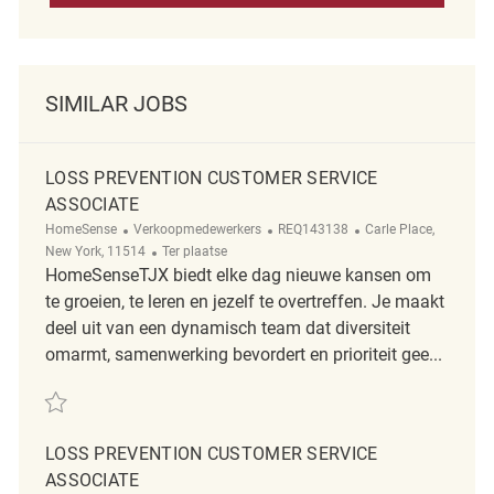
SIMILAR JOBS
LOSS PREVENTION CUSTOMER SERVICE
ASSOCIATE
Categorie
ReqId
Plaats
HomeSense
Verkoopmedewerkers
REQ143138
Carle Place,
Afgelegen
New York, 11514
Ter plaatse
HomeSenseTJX biedt elke dag nieuwe kansen om
te groeien, te leren en jezelf te overtreffen. Je maakt
deel uit van een dynamisch team dat diversiteit
omarmt, samenwerking bevordert en prioriteit gee...
Redden Loss Prevention Customer Service Associate REQ143138
LOSS PREVENTION CUSTOMER SERVICE
ASSOCIATE