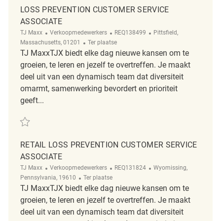
LOSS PREVENTION CUSTOMER SERVICE
ASSOCIATE
Categorie
ReqId
Plaats
TJ Maxx
Verkoopmedewerkers
REQ138499
Pittsfield,
Afgelegen
Massachusetts, 01201
Ter plaatse
TJ MaxxTJX biedt elke dag nieuwe kansen om te
groeien, te leren en jezelf te overtreffen. Je maakt
deel uit van een dynamisch team dat diversiteit
omarmt, samenwerking bevordert en prioriteit
geeft...
Redden Loss Prevention Customer Service Associate REQ138499
RETAIL LOSS PREVENTION CUSTOMER SERVICE
ASSOCIATE
Categorie
ReqId
Plaats
TJ Maxx
Verkoopmedewerkers
REQ131824
Wyomissing,
Afgelegen
Pennsylvania, 19610
Ter plaatse
TJ MaxxTJX biedt elke dag nieuwe kansen om te
groeien, te leren en jezelf te overtreffen. Je maakt
deel uit van een dynamisch team dat diversiteit