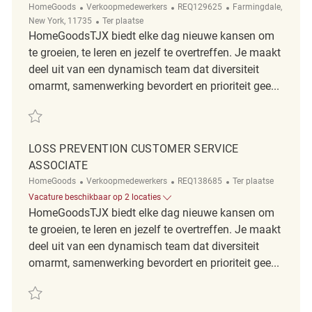
Categorie
ReqId
Plaats
HomeGoods
Verkoopmedewerkers
REQ129625
Farmingdale,
Afgelegen
New York, 11735
Ter plaatse
HomeGoodsTJX biedt elke dag nieuwe kansen om
te groeien, te leren en jezelf te overtreffen. Je maakt
deel uit van een dynamisch team dat diversiteit
omarmt, samenwerking bevordert en prioriteit gee...
Redden Loss Prevention Customer Service Associate REQ129625
LOSS PREVENTION CUSTOMER SERVICE
ASSOCIATE
Categorie
ReqId
Afgelegen
HomeGoods
Verkoopmedewerkers
REQ138685
Ter plaatse
Vacature beschikbaar op 2 locaties
HomeGoodsTJX biedt elke dag nieuwe kansen om
te groeien, te leren en jezelf te overtreffen. Je maakt
deel uit van een dynamisch team dat diversiteit
omarmt, samenwerking bevordert en prioriteit gee...
Redden Loss Prevention Customer Service Associate REQ138685