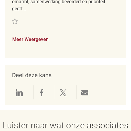
omarmt, samenwerking bevordert en prioriteit
geeft...
Redden Retail Loss Prevention Customer Service Associate REQ131824
Meer Weergeven
Deel deze kans
Delen via LinkedIn
Delen via Facebook
Delen via twitter
Delen via e-mai
Luister naar wat onze associates