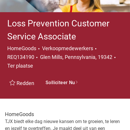
Loss Prevention Customer
Service Associate
Categorie
HomeGoods
Verkoopmedewerkers
Plaats
REQ134190
Glen Mills, Pennsylvania, 19342
Ter plaatse
Solliciteer Nu
Redden
HomeGoods
TJX biedt elke dag nieuwe kansen om te groeien, te leren
en jezelf te overtreffen. Je maakt deel uit van een