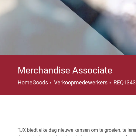
Merchandise Associate
Categorie
HomeGoods
Verkoopmedewerkers
REQ134
TJX biedt elke dag nieuwe kansen om te groeien, te leren