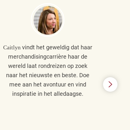
vindt het geweldig dat haar
Caitlyn
Bra
merchandisingcarrière haar de
men
wereld laat rondreizen op zoek
cult
naar het nieuwste en beste. Doe
een p
mee aan het avontuur en vind
d
inspiratie in het alledaagse.
afstr
ie