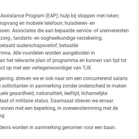
 Assistance Program (EAP); hulp bij stoppen met roken;
eropvang en mobiele telefoon; huisdieren- en
ssen. Associates die aan bepaalde service- of urenvereisten
org-, tandarts- en oogheelkundige verzekering;
betaald ouderschapsverlof; betaalde
amma. Alle voordelen worden aangeboden in
 het relevante plan of programma en kunnen van tijd tot
act op met een vertegenwoordiger van TJX.
ving, streven we er ook naar om een concurrerend salaris
 sollicitanten in aanmerking zonder onderscheid te maken
ele geaardheid, nationaliteit, leeftijd, lichamelijke
staat of militaire status. Daarnaast streven we ernaar
ersonen met een beperking, in overeenstemming met de
ng
iedenis worden in aanmerking genomen voor een baan.