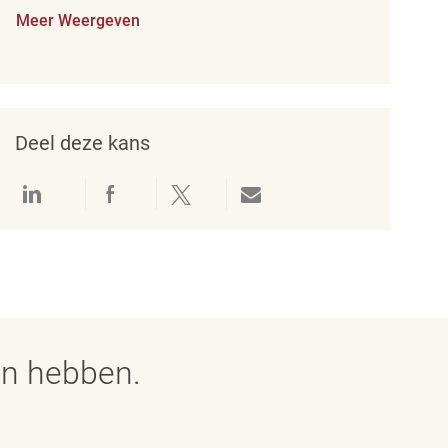
Meer Weergeven
Deel deze kans
Delen via LinkedIn
Delen via Facebook
Delen via twitter
Delen via e-mail
en hebben.