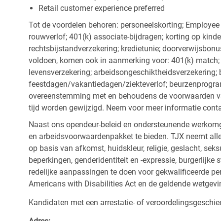
Retail customer experience preferred
Tot de voordelen behoren: personeelskorting; Employee
rouwverlof; 401(k) associate-bijdragen; korting op kind
rechtsbijstandverzekering; kredietunie; doorverwijsbonu
voldoen, komen ook in aanmerking voor: 401(k) match; z
levensverzekering; arbeidsongeschiktheidsverzekering; 
feestdagen/vakantiedagen/ziekteverlof; beurzenprogr
overeenstemming met en behoudens de voorwaarden van
tijd worden gewijzigd. Neem voor meer informatie cont
Naast ons opendeur-beleid en ondersteunende werkomge
en arbeidsvoorwaardenpakket te bieden. TJX neemt alle
op basis van afkomst, huidskleur, religie, geslacht, seksu
beperkingen, genderidentiteit en -expressie, burgerlijke 
redelijke aanpassingen te doen voor gekwalificeerde p
Americans with Disabilities Act en de geldende wetgevi
Kandidaten met een arrestatie- of veroordelingsgesch