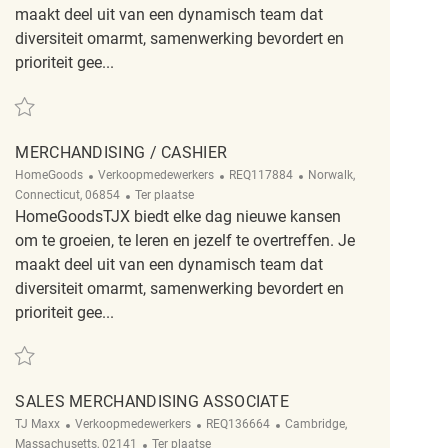
maakt deel uit van een dynamisch team dat
diversiteit omarmt, samenwerking bevordert en
prioriteit gee...
Redden Merchandising Associate REQ142314
MERCHANDISING / CASHIER
Categorie
ReqId
Plaats
HomeGoods
Verkoopmedewerkers
REQ117884
Norwalk,
Afgelegen
Connecticut, 06854
Ter plaatse
HomeGoodsTJX biedt elke dag nieuwe kansen
om te groeien, te leren en jezelf te overtreffen. Je
maakt deel uit van een dynamisch team dat
diversiteit omarmt, samenwerking bevordert en
prioriteit gee...
Redden merchandising / Cashier REQ117884
SALES MERCHANDISING ASSOCIATE
Categorie
ReqId
Plaats
TJ Maxx
Verkoopmedewerkers
REQ136664
Cambridge,
Afgelegen
Massachusetts, 02141
Ter plaatse