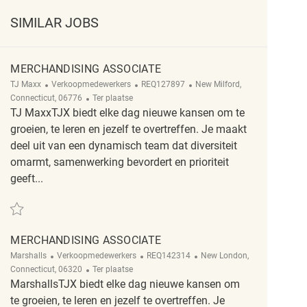
SIMILAR JOBS
MERCHANDISING ASSOCIATE
Categorie
ReqId
Plaats
TJ Maxx
Verkoopmedewerkers
REQ127897
New Milford,
Afgelegen
Connecticut, 06776
Ter plaatse
TJ MaxxTJX biedt elke dag nieuwe kansen om te
groeien, te leren en jezelf te overtreffen. Je maakt
deel uit van een dynamisch team dat diversiteit
omarmt, samenwerking bevordert en prioriteit
geeft...
Redden Merchandising Associate REQ127897
MERCHANDISING ASSOCIATE
Categorie
ReqId
Plaats
Marshalls
Verkoopmedewerkers
REQ142314
New London,
Afgelegen
Connecticut, 06320
Ter plaatse
MarshallsTJX biedt elke dag nieuwe kansen om
te groeien, te leren en jezelf te overtreffen. Je