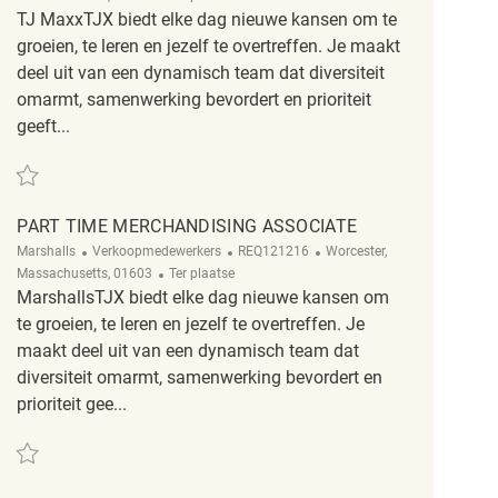
TJ MaxxTJX biedt elke dag nieuwe kansen om te
groeien, te leren en jezelf te overtreffen. Je maakt
deel uit van een dynamisch team dat diversiteit
omarmt, samenwerking bevordert en prioriteit
geeft...
Redden Sales Merchandising Associate REQ136664
PART TIME MERCHANDISING ASSOCIATE
Categorie
ReqId
Plaats
Marshalls
Verkoopmedewerkers
REQ121216
Worcester,
Afgelegen
Massachusetts, 01603
Ter plaatse
MarshallsTJX biedt elke dag nieuwe kansen om
te groeien, te leren en jezelf te overtreffen. Je
maakt deel uit van een dynamisch team dat
diversiteit omarmt, samenwerking bevordert en
prioriteit gee...
Redden Part Time Merchandising Associate REQ121216