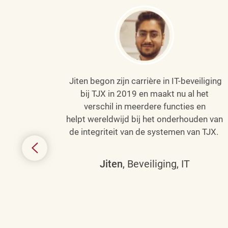
Jiten begon zijn carrière in IT-beveiliging
an haar
bij TJX in 2019 en maakt nu al het
efenen
verschil in meerdere functies en
de
helpt wereldwijd bij het onderhouden van
de integriteit van de systemen van TJX.
ing tot
den in
Jiten
, Beveiliging, IT