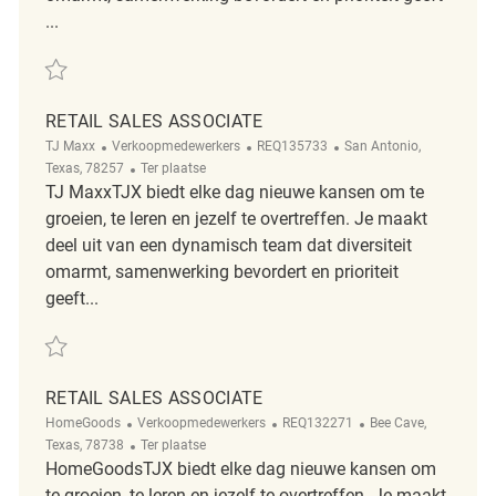
...
Redden Retail Sales Associate REQ134396
RETAIL SALES ASSOCIATE
Categorie
ReqId
Plaats
TJ Maxx
Verkoopmedewerkers
REQ135733
San Antonio,
Afgelegen
Texas, 78257
Ter plaatse
TJ MaxxTJX biedt elke dag nieuwe kansen om te
groeien, te leren en jezelf te overtreffen. Je maakt
deel uit van een dynamisch team dat diversiteit
omarmt, samenwerking bevordert en prioriteit
geeft...
Redden Retail Sales Associate REQ135733
RETAIL SALES ASSOCIATE
Categorie
ReqId
Plaats
HomeGoods
Verkoopmedewerkers
REQ132271
Bee Cave,
Afgelegen
Texas, 78738
Ter plaatse
HomeGoodsTJX biedt elke dag nieuwe kansen om
te groeien, te leren en jezelf te overtreffen. Je maakt