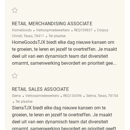
Redden Merchandising Associate REQ136051
RETAIL MERCHANDISING ASSOCIATE
Categorie
ReqId
Plaats
HomeGoods
Verkoopmedewerkers
REQ109837
Corpus
Afgelegen
Christi, Texas, 78411
Ter plaatse
HomeGoodsTJX biedt elke dag nieuwe kansen om
te groeien, te leren en jezelf te overtreffen. Je maakt
deel uit van een dynamisch team dat diversiteit
omarmt, samenwerking bevordert en prioriteit gee...
Redden Retail Merchandising Associate REQ109837
RETAIL SALES ASSOCIATE
Categorie
ReqId
Plaats
Sierra
Verkoopmedewerkers
REQ134396
Selma, Texas, 78154
Afgelegen
Ter plaatse
SierraTJX biedt elke dag nieuwe kansen om te
groeien, te leren en jezelf te overtreffen. Je maakt
deel uit van een dynamisch team dat diversiteit
omarmt, samenwerking bevordert en prioriteit geeft