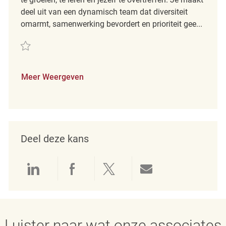
deel uit van een dynamisch team dat diversiteit
omarmt, samenwerking bevordert en prioriteit gee...
Redden Retail Sales Associate REQ132271
Meer Weergeven
Deel deze kans
Delen via LinkedIn
Delen via Facebook
Delen via twitter
Delen via e-mai
Luister naar wat onze associates