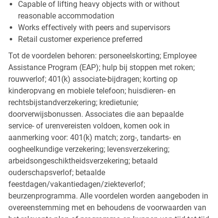
Capable of lifting heavy objects with or without
reasonable accommodation
Works effectively with peers and supervisors
Retail customer experience preferred
Tot de voordelen behoren: personeelskorting; Employee
Assistance Program (EAP); hulp bij stoppen met roken;
rouwverlof; 401(k) associate-bijdragen; korting op
kinderopvang en mobiele telefoon; huisdieren- en
rechtsbijstandverzekering; kredietunie;
doorverwijsbonussen. Associates die aan bepaalde
service- of urenvereisten voldoen, komen ook in
aanmerking voor: 401(k) match; zorg-, tandarts- en
oogheelkundige verzekering; levensverzekering;
arbeidsongeschiktheidsverzekering; betaald
ouderschapsverlof; betaalde
feestdagen/vakantiedagen/ziekteverlof;
beurzenprogramma. Alle voordelen worden aangeboden in
overeenstemming met en behoudens de voorwaarden van