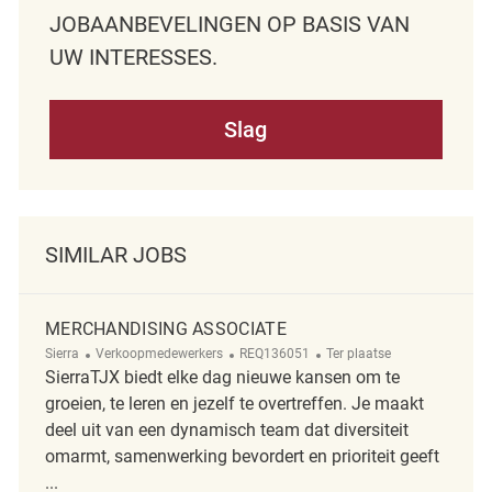
JOBAANBEVELINGEN OP BASIS VAN
UW INTERESSES.
Slag
SIMILAR JOBS
MERCHANDISING ASSOCIATE
Categorie
ReqId
Afgelegen
Sierra
Verkoopmedewerkers
REQ136051
Ter plaatse
SierraTJX biedt elke dag nieuwe kansen om te
groeien, te leren en jezelf te overtreffen. Je maakt
deel uit van een dynamisch team dat diversiteit
omarmt, samenwerking bevordert en prioriteit geeft
...