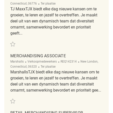
Afgelegen
Connecticut, 06776
Ter plaatse
TJ MaxxTJX biedt elke dag nieuwe kansen om te
groeien, te leren en jezelf te overtreffen. Je maakt
deel uit van een dynamisch team dat diversiteit
omarmt, samenwerking bevordert en prioriteit
geeft...
Redden Merchandising Associate REQ127897
MERCHANDISING ASSOCIATE
Categorie
ReqId
Plaats
Marshalls
Verkoopmedewerkers
REQ142314
New London,
Afgelegen
Connecticut, 06320
Ter plaatse
MarshallsTJX biedt elke dag nieuwe kansen om te
groeien, te leren en jezelf te overtreffen. Je maakt
deel uit van een dynamisch team dat diversiteit
omarmt, samenwerking bevordert en prioriteit gee...
Redden Merchandising Associate REQ142314
RETAIL MERCHANDISING SUPERVISOR