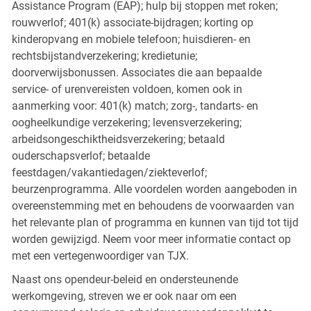
Assistance Program (EAP); hulp bij stoppen met roken;
rouwverlof; 401(k) associate-bijdragen; korting op
kinderopvang en mobiele telefoon; huisdieren- en
rechtsbijstandverzekering; kredietunie;
doorverwijsbonussen. Associates die aan bepaalde
service- of urenvereisten voldoen, komen ook in
aanmerking voor: 401(k) match; zorg-, tandarts- en
oogheelkundige verzekering; levensverzekering;
arbeidsongeschiktheidsverzekering; betaald
ouderschapsverlof; betaalde
feestdagen/vakantiedagen/ziekteverlof;
beurzenprogramma. Alle voordelen worden aangeboden in
overeenstemming met en behoudens de voorwaarden van
het relevante plan of programma en kunnen van tijd tot tijd
worden gewijzigd. Neem voor meer informatie contact op
met een vertegenwoordiger van TJX.
Naast ons opendeur-beleid en ondersteunende
werkomgeving, streven we er ook naar om een