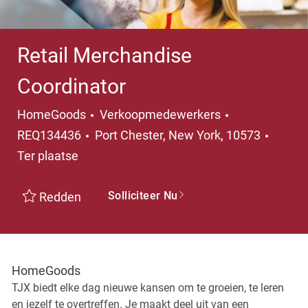
Retail Merchandise
Coordinator
Categorie
HomeGoods
Verkoopmedewerkers
Plaats
REQ134436
Port Chester, New York, 10573
Ter plaatse
Solliciteer Nu
Redden
HomeGoods
TJX biedt elke dag nieuwe kansen om te groeien, te leren
en jezelf te overtreffen. Je maakt deel uit van een