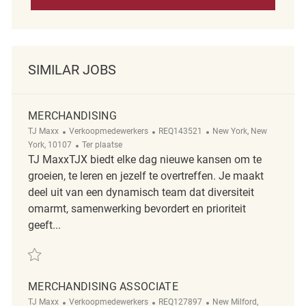
SIMILAR JOBS
MERCHANDISING
Categorie
ReqId
Plaats
TJ Maxx
Verkoopmedewerkers
REQ143521
New York, New
Afgelegen
York, 10107
Ter plaatse
TJ MaxxTJX biedt elke dag nieuwe kansen om te
groeien, te leren en jezelf te overtreffen. Je maakt
deel uit van een dynamisch team dat diversiteit
omarmt, samenwerking bevordert en prioriteit
geeft...
Redden Merchandising REQ143521
MERCHANDISING ASSOCIATE
Categorie
ReqId
Plaats
TJ Maxx
Verkoopmedewerkers
REQ127897
New Milford,