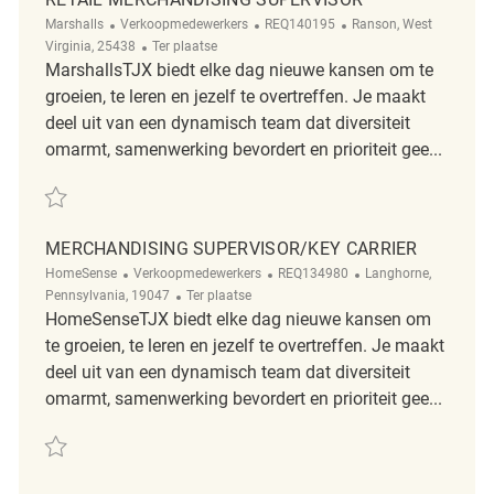
Categorie
ReqId
Plaats
Marshalls
Verkoopmedewerkers
REQ140195
Ranson, West
Afgelegen
Virginia, 25438
Ter plaatse
MarshallsTJX biedt elke dag nieuwe kansen om te
groeien, te leren en jezelf te overtreffen. Je maakt
deel uit van een dynamisch team dat diversiteit
omarmt, samenwerking bevordert en prioriteit gee...
Redden Retail Merchandising Supervisor REQ140195
MERCHANDISING SUPERVISOR/KEY CARRIER
Categorie
ReqId
Plaats
HomeSense
Verkoopmedewerkers
REQ134980
Langhorne,
Afgelegen
Pennsylvania, 19047
Ter plaatse
HomeSenseTJX biedt elke dag nieuwe kansen om
te groeien, te leren en jezelf te overtreffen. Je maakt
deel uit van een dynamisch team dat diversiteit
omarmt, samenwerking bevordert en prioriteit gee...
Redden Merchandising Supervisor/Key Carrier REQ134980