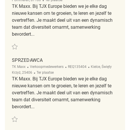
TK Maxx. Bij TJX Europe bieden we je elke dag
nieuwe kansen om te groeien, te leren en jezelf te
overtreffen. Je maakt deel uit van een dynamisch
team dat diversiteit omarmt, samenwerking
bevordert...
Redden Sprzedawca / Sprzedawczyni TK Maxx REQ127695
SPRZEDAWCA
Categorie
ReqId
Plaats
TK Maxx
Verkoopmedewerkers
REQ135404
Kielce, Święty
Afgelegen
Krzyż, 25406
Ter plaatse
TK Maxx. Bij TJX Europe bieden we je elke dag
nieuwe kansen om te groeien, te leren en jezelf te
overtreffen. Je maakt deel uit van een dynamisch
team dat diversiteit omarmt, samenwerking
bevordert...
Redden Sprzedawca REQ135404