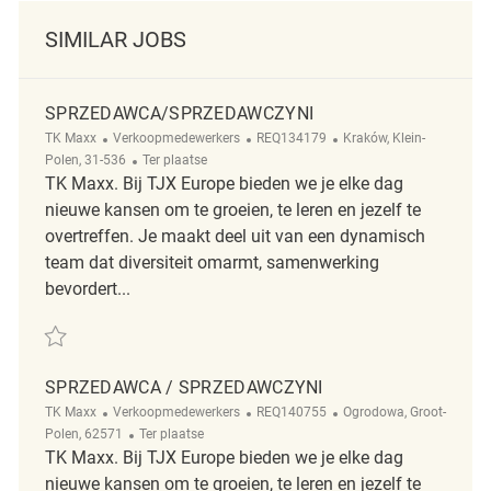
SIMILAR JOBS
SPRZEDAWCA/SPRZEDAWCZYNI
Categorie
ReqId
Plaats
TK Maxx
Verkoopmedewerkers
REQ134179
Kraków, Klein-
Afgelegen
Polen, 31-536
Ter plaatse
TK Maxx. Bij TJX Europe bieden we je elke dag
nieuwe kansen om te groeien, te leren en jezelf te
overtreffen. Je maakt deel uit van een dynamisch
team dat diversiteit omarmt, samenwerking
bevordert...
Redden Sprzedawca/Sprzedawczyni REQ134179
SPRZEDAWCA / SPRZEDAWCZYNI
Categorie
ReqId
Plaats
TK Maxx
Verkoopmedewerkers
REQ140755
Ogrodowa, Groot-
Afgelegen
Polen, 62571
Ter plaatse
TK Maxx. Bij TJX Europe bieden we je elke dag
nieuwe kansen om te groeien, te leren en jezelf te