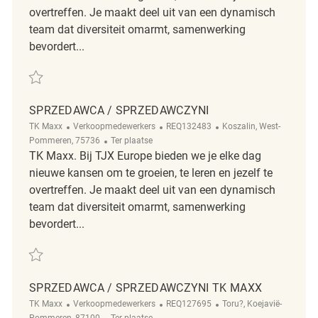
overtreffen. Je maakt deel uit van een dynamisch
team dat diversiteit omarmt, samenwerking
bevordert...
Redden Sprzedawca / Sprzedawczyni REQ140755
SPRZEDAWCA / SPRZEDAWCZYNI
Categorie
ReqId
Plaats
TK Maxx
Verkoopmedewerkers
REQ132483
Koszalin, West-
Afgelegen
Pommeren, 75736
Ter plaatse
TK Maxx. Bij TJX Europe bieden we je elke dag
nieuwe kansen om te groeien, te leren en jezelf te
overtreffen. Je maakt deel uit van een dynamisch
team dat diversiteit omarmt, samenwerking
bevordert...
Redden Sprzedawca / Sprzedawczyni REQ132483
SPRZEDAWCA / SPRZEDAWCZYNI TK MAXX
Categorie
ReqId
Plaats
TK Maxx
Verkoopmedewerkers
REQ127695
Toru?, Koejavië-
Afgelegen
Pommeren, 87100
Ter plaatse