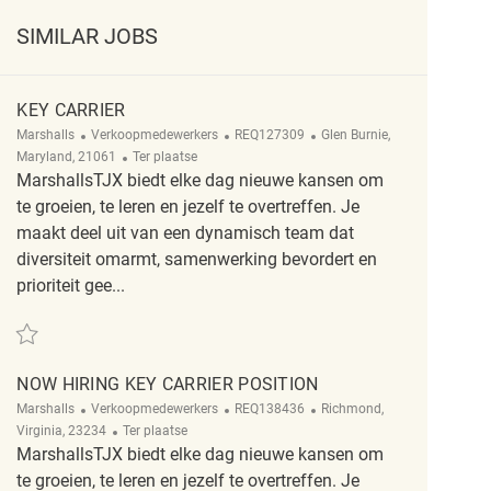
SIMILAR JOBS
KEY CARRIER
Categorie
ReqId
Plaats
Marshalls
Verkoopmedewerkers
REQ127309
Glen Burnie,
Afgelegen
Maryland, 21061
Ter plaatse
MarshallsTJX biedt elke dag nieuwe kansen om
te groeien, te leren en jezelf te overtreffen. Je
maakt deel uit van een dynamisch team dat
diversiteit omarmt, samenwerking bevordert en
prioriteit gee...
Redden Key Carrier REQ127309
NOW HIRING KEY CARRIER POSITION
Categorie
ReqId
Plaats
Marshalls
Verkoopmedewerkers
REQ138436
Richmond,
Afgelegen
Virginia, 23234
Ter plaatse
MarshallsTJX biedt elke dag nieuwe kansen om
te groeien, te leren en jezelf te overtreffen. Je