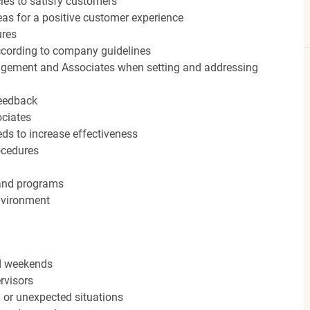
cies to satisfy customers
eas for a positive customer experience
ures
ccording to company guidelines
agement and Associates when setting and addressing
feedback
ociates
ds to increase effectiveness
rocedures
 and programs
nvironment
nd weekends
rvisors
n or unexpected situations