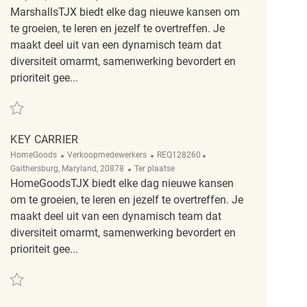
MarshallsTJX biedt elke dag nieuwe kansen om
te groeien, te leren en jezelf te overtreffen. Je
maakt deel uit van een dynamisch team dat
diversiteit omarmt, samenwerking bevordert en
prioriteit gee...
Redden Retail Store Key Carrier REQ118272
KEY CARRIER
Categorie
ReqId
Plaats
HomeGoods
Verkoopmedewerkers
REQ128260
Afgelegen
Gaithersburg, Maryland, 20878
Ter plaatse
HomeGoodsTJX biedt elke dag nieuwe kansen
om te groeien, te leren en jezelf te overtreffen. Je
maakt deel uit van een dynamisch team dat
diversiteit omarmt, samenwerking bevordert en
prioriteit gee...
Redden Key carrier REQ128260