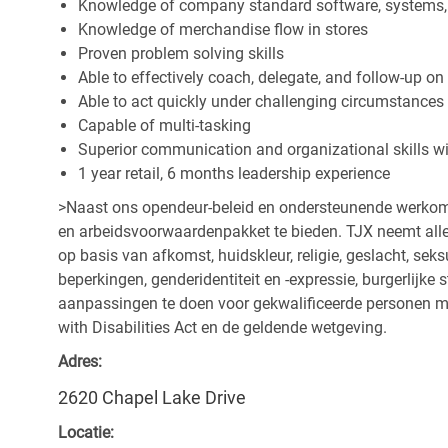
Knowledge of company standard software, systems,
Knowledge of merchandise flow in stores
Proven problem solving skills
Able to effectively coach, delegate, and follow-up on
Able to act quickly under challenging circumstances
Capable of multi-tasking
Superior communication and organizational skills wit
1 year retail, 6 months leadership experience
>Naast ons opendeur-beleid en ondersteunende werkomg
en arbeidsvoorwaardenpakket te bieden. TJX neemt alle
op basis van afkomst, huidskleur, religie, geslacht, seksu
beperkingen, genderidentiteit en -expressie, burgerlijke st
aanpassingen te doen voor gekwalificeerde personen m
with Disabilities Act en de geldende wetgeving.
Adres:
2620 Chapel Lake Drive
Locatie: