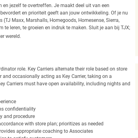
 en jezelf te overtreffen. Je maakt deel uit van een
vordert en prioriteit geeft aan jouw ontwikkeling. Of je nu
els (TJ Maxx, Marshalls, Homegoods, Homesense, Sierra,
e leren, te groeien en indruk te maken. Sluit je aan bij TJX;
ter wereld.
dinator role. Key Carriers alternate their role based on store
 and occasionally acting as Key Carrier, taking on a
Key Carriers must have open availability, including nights and
perience
s confidentiality
y and procedure
accordance with store plan; prioritizes as needed
ovides appropriate coaching to Associates