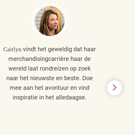
vindt het geweldig dat haar
Caitlyn
Bra
merchandisingcarrière haar de
men
wereld laat rondreizen op zoek
cult
naar het nieuwste en beste. Doe
een p
mee aan het avontuur en vind
d
inspiratie in het alledaagse.
afstr
ie