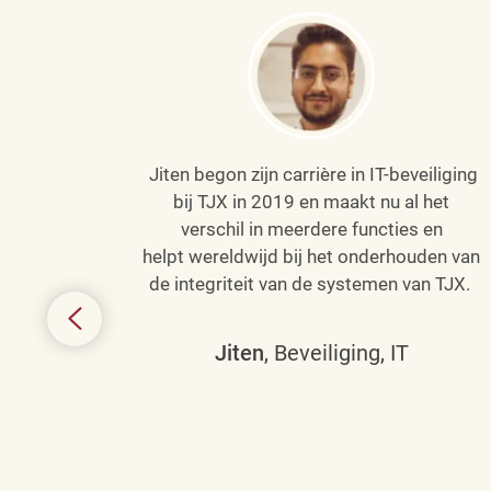
Jiten begon zijn carrière in IT-beveiliging
an haar
bij TJX in 2019 en maakt nu al het
efenen
verschil in meerdere functies en
de
helpt wereldwijd bij het onderhouden van
de integriteit van de systemen van TJX.
ing tot
den in
Jiten
, Beveiliging, IT