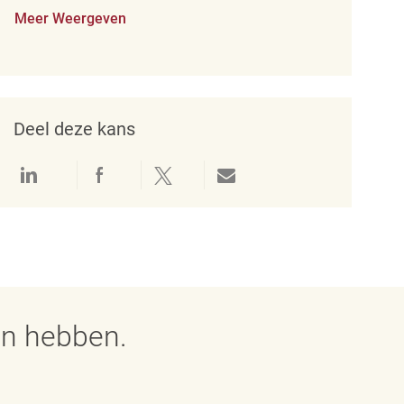
Meer Weergeven
Deel deze kans
Delen via LinkedIn
Delen via Facebook
Delen via twitter
Delen via e-mail
en hebben.