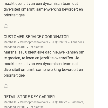
maakt deel uit van een dynamisch team dat
diversiteit omarmt, samenwerking bevordert en
prioriteit gee...
Redden Now Hiring Key Carrier Position REQ138436
CUSTOMER SERVICE COORDINATOR
Categorie
ReqId
Plaats
Marshalls
Verkoopmedewerkers
REQ139209
Annapolis,
Afgelegen
Maryland, 21401
Ter plaatse
MarshallsTJX biedt elke dag nieuwe kansen om
te groeien, te leren en jezelf te overtreffen. Je
maakt deel uit van een dynamisch team dat
diversiteit omarmt, samenwerking bevordert en
prioriteit gee...
Redden Customer Service Coordinator REQ139209
RETAIL STORE KEY CARRIER
Categorie
ReqId
Plaats
Marshalls
Verkoopmedewerkers
REQ118272
Baltimore,
Afgelegen
Maryland, 21201
Ter plaatse