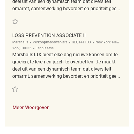
deel uit van een dynamisch team dat diversiteit
omarmt, samenwerking bevordert en prioriteit gee...
Redden Loss Prevention Associate II REQ141101
LOSS PREVENTION ASSOCIATE II
Categorie
ReqId
Plaats
Marshalls
Verkoopmedewerkers
REQ141103
New York, New
Afgelegen
York, 10035
Ter plaatse
MarshallsTJX biedt elke dag nieuwe kansen om te
groeien, te leren en jezelf te overtreffen. Je maakt
deel uit van een dynamisch team dat diversiteit
omarmt, samenwerking bevordert en prioriteit gee...
Redden Loss Prevention Associate II REQ141103
Meer Weergeven