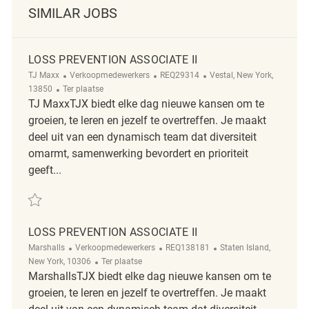
SIMILAR JOBS
LOSS PREVENTION ASSOCIATE II
Categorie
ReqId
Plaats
TJ Maxx
Verkoopmedewerkers
REQ29314
Vestal, New York,
Afgelegen
13850
Ter plaatse
TJ MaxxTJX biedt elke dag nieuwe kansen om te
groeien, te leren en jezelf te overtreffen. Je maakt
deel uit van een dynamisch team dat diversiteit
omarmt, samenwerking bevordert en prioriteit
geeft...
Redden Loss Prevention Associate II REQ29314
LOSS PREVENTION ASSOCIATE II
Categorie
ReqId
Plaats
Marshalls
Verkoopmedewerkers
REQ138181
Staten Island,
Afgelegen
New York, 10306
Ter plaatse
MarshallsTJX biedt elke dag nieuwe kansen om te
groeien, te leren en jezelf te overtreffen. Je maakt