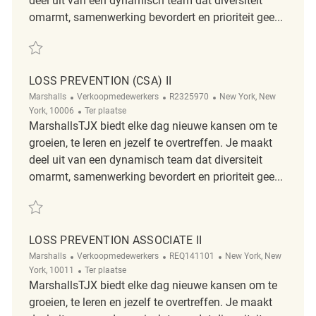
deel uit van een dynamisch team dat diversiteit
omarmt, samenwerking bevordert en prioriteit gee...
Redden Loss Prevention Associate II REQ138181
LOSS PREVENTION (CSA) II
Categorie
ReqId
Plaats
Marshalls
Verkoopmedewerkers
R2325970
New York, New
Afgelegen
York, 10006
Ter plaatse
MarshallsTJX biedt elke dag nieuwe kansen om te
groeien, te leren en jezelf te overtreffen. Je maakt
deel uit van een dynamisch team dat diversiteit
omarmt, samenwerking bevordert en prioriteit gee...
Redden Loss Prevention (CSA) II R2325970
LOSS PREVENTION ASSOCIATE II
Categorie
ReqId
Plaats
Marshalls
Verkoopmedewerkers
REQ141101
New York, New
Afgelegen
York, 10011
Ter plaatse
MarshallsTJX biedt elke dag nieuwe kansen om te
groeien, te leren en jezelf te overtreffen. Je maakt