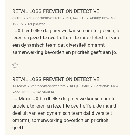
RETAIL LOSS PREVENTION DETECTIVE
Categorie
ReqId
Plaats
Sierra
Verkoopmedewerkers
REQ142001
Albany, New York,
Afgelegen
12205
Ter plaatse
TJX biedt elke dag nieuwe kansen om te groeien, te
leren en jezelf te overtreffen. Je maakt deel uit van
een dynamisch team dat diversiteit omarmt,
samenwerking bevordert en prioriteit geeft aan jo...
Redden Retail Loss Prevention Detective REQ142001
RETAIL LOSS PREVENTION DETECTIVE
Categorie
ReqId
Plaats
TJ Maxx
Verkoopmedewerkers
REQ139683
Hartsdale, New
Afgelegen
York, 10530
Ter plaatse
TJ MaxxTJX biedt elke dag nieuwe kansen om te
groeien, te leren en jezelf te overtreffen. Je maakt
deel uit van een dynamisch team dat diversiteit
omarmt, samenwerking bevordert en prioriteit
geeft...