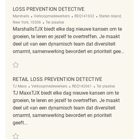
LOSS PREVENTION DETECTIVE
Categorie
ReqId
Plaats
Marshalls
Verkoopmedewerkers
REQ141632
Staten Island,
Afgelegen
New York, 10306
Ter plaatse
MarshallsTJX biedt elke dag nieuwe kansen om te
groeien, te leren en jezelf te overtreffen. Je maakt
deel uit van een dynamisch team dat diversiteit
omarmt, samenwerking bevordert en prioriteit gee...
Redden Loss Prevention Detective REQ141632
RETAIL LOSS PREVENTION DETECTIVE
Categorie
ReqId
Afgelegen
TJ Maxx
Verkoopmedewerkers
REQ142661
Ter plaatse
TJ MaxxTJX biedt elke dag nieuwe kansen om te
groeien, te leren en jezelf te overtreffen. Je maakt
deel uit van een dynamisch team dat diversiteit
omarmt, samenwerking bevordert en prioriteit
geeft...
Redden Retail Loss Prevention Detective REQ142661