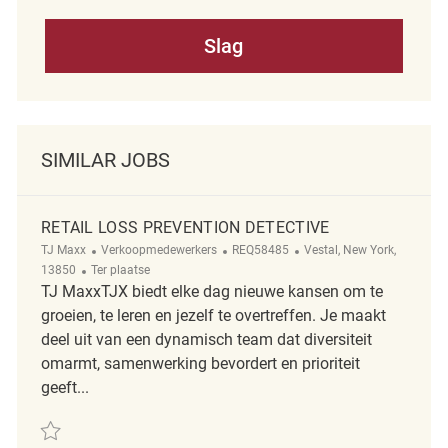
Slag
SIMILAR JOBS
RETAIL LOSS PREVENTION DETECTIVE
Categorie
ReqId
Plaats
TJ Maxx
Verkoopmedewerkers
REQ58485
Vestal, New York,
Afgelegen
13850
Ter plaatse
TJ MaxxTJX biedt elke dag nieuwe kansen om te
groeien, te leren en jezelf te overtreffen. Je maakt
deel uit van een dynamisch team dat diversiteit
omarmt, samenwerking bevordert en prioriteit
geeft...
Redden Retail Loss Prevention Detective REQ58485