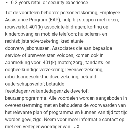
0-2 years retail or security experience
Tot de voordelen behoren: personeelskorting; Employee
Assistance Program (EAP); hulp bij stoppen met roken;
rouwverlof; 401(k) associate-bijdragen; korting op
kinderopvang en mobiele telefoon; huisdieren- en
rechtsbijstandverzekering; kredietunie;
doorverwijsbonussen. Associates die aan bepaalde
service- of urenvereisten voldoen, komen ook in
aanmerking voor: 401(k) match; zorg-, tandarts- en
oogheelkundige verzekering; levensverzekering;
arbeidsongeschiktheidsverzekering; betaald
ouderschapsverlof; betaalde
feestdagen/vakantiedagen/ziekteverlof;
beurzenprogramma. Alle voordelen worden aangeboden in
overeenstemming met en behoudens de voorwaarden van
het relevante plan of programma en kunnen van tijd tot tijd
worden gewijzigd. Neem voor meer informatie contact op
met een vertegenwoordiger van TJX.