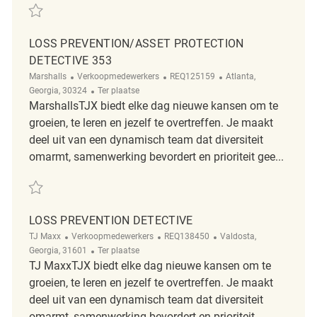
Redden Retail Loss Prevention Detective REQ117339
LOSS PREVENTION/ASSET PROTECTION
DETECTIVE 353
Categorie
ReqId
Plaats
Marshalls
Verkoopmedewerkers
REQ125159
Atlanta,
Afgelegen
Georgia, 30324
Ter plaatse
MarshallsTJX biedt elke dag nieuwe kansen om te
groeien, te leren en jezelf te overtreffen. Je maakt
deel uit van een dynamisch team dat diversiteit
omarmt, samenwerking bevordert en prioriteit gee...
Redden Loss Prevention/Asset Protection Detective 353 REQ125159
LOSS PREVENTION DETECTIVE
Categorie
ReqId
Plaats
TJ Maxx
Verkoopmedewerkers
REQ138450
Valdosta,
Afgelegen
Georgia, 31601
Ter plaatse
TJ MaxxTJX biedt elke dag nieuwe kansen om te
groeien, te leren en jezelf te overtreffen. Je maakt
deel uit van een dynamisch team dat diversiteit
omarmt, samenwerking bevordert en prioriteit