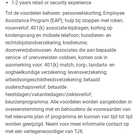
1-2 years retail or security experience
Tot de voordelen behoren: personeelskorting; Employee
Assistance Program (EAP); hulp bij stoppen met roken;
rouwverlof; 401(k) associate-bijdragen; korting op
kinderopvang en mobiele telefoon; huisdieren- en
rechtsbijstandverzekering; kredietunie;
doorverwijsbonussen. Associates die aan bepaalde
service- of urenvereisten voldoen, komen ook in
aanmerking voor: 401(k) match; zorg-, tandarts- en
oogheelkundige verzekering; levensverzekering;
arbeidsongeschiktheidsverzekering; betaald
ouderschapsverlof; betaalde
feestdagen/vakantiedagen/ziekteverlof;
beurzenprogramma. Alle voordelen worden aangeboden in
overeenstemming met en behoudens de voorwaarden van
het relevante plan of programma en kunnen van tijd tot tijd
worden gewijzigd. Neem voor meer informatie contact op
met een vertegenwoordiger van TJX.