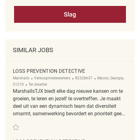
Slag
SIMILAR JOBS
LOSS PREVENTION DETECTIVE
Categorie
ReqId
Plaats
Marshalls
Verkoopmedewerkers
R2328637
Macon, Georgia,
Afgelegen
31210
Ter plaatse
MarshallsTJX biedt elke dag nieuwe kansen om te
groeien, te leren en jezelf te overtreffen. Je maakt
deel uit van een dynamisch team dat diversiteit
omarmt, samenwerking bevordert en prioriteit gee...
Redden Loss Prevention Detective R2328637