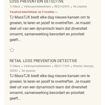
LOSS PREVENTION DETECTIVE
Categorie
ReqId
Afgelegen
TJ Maxx
Verkoopmedewerkers
REQ142095
Ter plaatse
Vacature beschikbaar op 5 locaties
TJ MaxxTJX biedt elke dag nieuwe kansen om te
groeien, te leren en jezelf te overtreffen. Je maakt
deel uit van een dynamisch team dat diversiteit
omarmt, samenwerking bevordert en prioriteit
geeft...
Redden Loss Prevention Detective REQ142095
RETAIL LOSS PREVENTION DETECTIVE
Categorie
ReqId
Plaats
TJ Maxx
Verkoopmedewerkers
REQ117339
Atlanta, Georgia,
Afgelegen
30092
Ter plaatse
TJ MaxxTJX biedt elke dag nieuwe kansen om te
groeien, te leren en jezelf te overtreffen. Je maakt
deel uit van een dynamisch team dat diversiteit
omarmt, samenwerking bevordert en prioriteit
geeft...