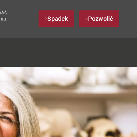
wać
Spadek
Pozwolić
nia