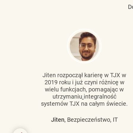
D
tującą
Jiten rozpoczął karierę w TJX w
2019 roku i już czyni różnicę w
wanie
wielu funkcjach, pomagając w
go
utrzymaniu
integralność
h
systemów TJX na całym świecie.
owym
Jiten
, Bezpieczeństwo, IT
 mogą
szych