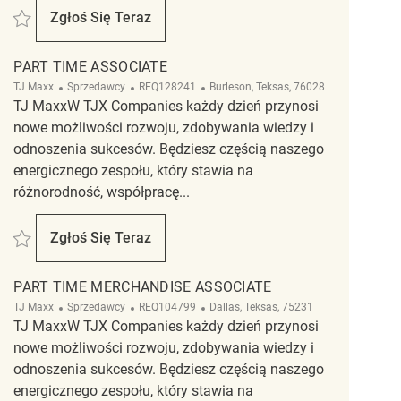
Zapisać TJMaxx Bossier City Part Time Associate(flexible hours) REQ131008
Zgłoś Się Teraz
TJMaxx Bossier City Part Time Associate(flexi
PART TIME ASSOCIATE
Kategoria
ReqId
Lokalizacja
TJ Maxx
Sprzedawcy
REQ128241
Burleson, Teksas, 76028
TJ MaxxW TJX Companies każdy dzień przynosi
nowe możliwości rozwoju, zdobywania wiedzy i
odnoszenia sukcesów. Będziesz częścią naszego
energicznego zespołu, który stawia na
różnorodność, współpracę...
Zapisać Part Time Associate REQ128241
Zgłoś Się Teraz
Part Time Associate
PART TIME MERCHANDISE ASSOCIATE
Kategoria
ReqId
Lokalizacja
TJ Maxx
Sprzedawcy
REQ104799
Dallas, Teksas, 75231
TJ MaxxW TJX Companies każdy dzień przynosi
nowe możliwości rozwoju, zdobywania wiedzy i
odnoszenia sukcesów. Będziesz częścią naszego
energicznego zespołu, który stawia na