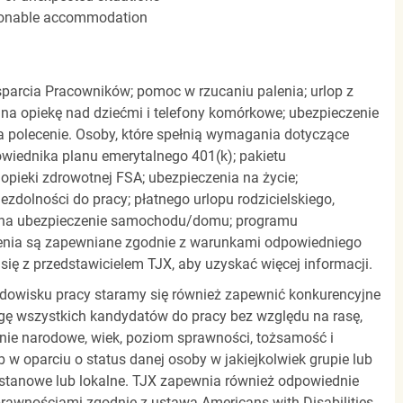
easonable accommodation
parcia Pracowników; pomoc w rzucaniu palenia; urlop z
 na opiekę nad dziećmi i telefony komórkowe; ubezpieczenie
a polecenie. Osoby, które spełnią wymagania dotyczące
powiednika planu emerytalnego 401(k); pakietu
pieki zdrowotnej FSA; ubezpieczenia na życie;
zdolności do pracy; płatnego urlopu rodzicielskiego,
 na ubezpieczenie samochodu/domu; programu
zenia są zapewniane zgodnie z warunkami odpowiedniego
się z przedstawicielem TJX, aby uzyskać więcej informacji.
rodowisku pracy staramy się również zapewnić konkurencyjne
gę wszystkich kandydatów do pracy bez względu na rasę,
dzenie narodowe, wiek, poziom sprawności, tożsamość i
b w oparciu o status danej osoby w jakiejkolwiek grupie lub
, stanowe lub lokalne. TJX zapewnia również odpowiednie
awnościami zgodnie z ustawą Americans with Disabilities