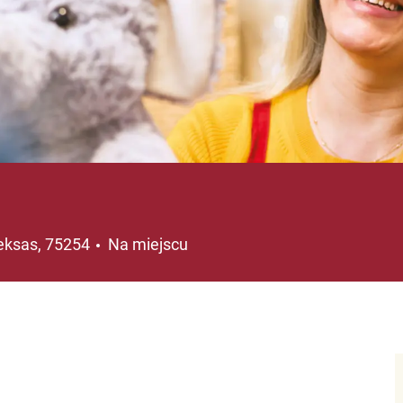
ja
Teksas, 75254
Na miejscu