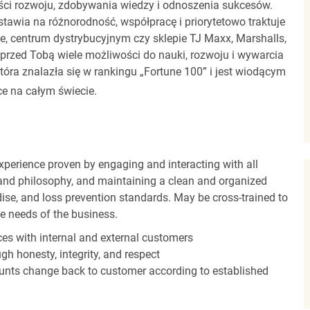
ci rozwoju, zdobywania wiedzy i odnoszenia sukcesów.
stawia na różnorodność, współpracę i priorytetowo traktuje
ze, centrum dystrybucyjnym czy sklepie TJ Maxx, Marshalls,
rzed Tobą wiele możliwości do nauki, rozwoju i wywarcia
óra znalazła się w rankingu „Fortune 100” i jest wiodącym
e na całym świecie.
experience proven by engaging and interacting with all
and philosophy, and maintaining a clean and organized
ise, and loss prevention standards. May be cross-trained to
he needs of the business.
es with internal and external customers
gh honesty, integrity, and respect
unts change back to customer according to established