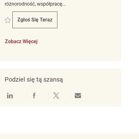
różnorodność, współpracę...
Zapisać Part Time Merchandise Associate REQ104799
Zgłoś Się Teraz
Part Time Merchandise Associate
Zobacz Więcej
Podziel się tą szansą
Udostępnianie przez LinkedIn
Udostępnianie przez Facebook
Udostępnij przez Twitter
Udostępnianie przez e-mail