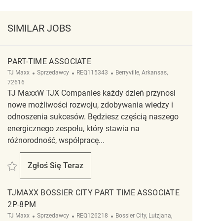
SIMILAR JOBS
PART-TIME ASSOCIATE
Kategoria
ReqId
Lokalizacja
TJ Maxx
Sprzedawcy
REQ115343
Berryville, Arkansas,
72616
TJ MaxxW TJX Companies każdy dzień przynosi
nowe możliwości rozwoju, zdobywania wiedzy i
odnoszenia sukcesów. Będziesz częścią naszego
energicznego zespołu, który stawia na
różnorodność, współpracę...
Zapisać Part-Time Associate REQ115343
Zgłoś Się Teraz
Part-Time Associate
TJMAXX BOSSIER CITY PART TIME ASSOCIATE
2P-8PM
Kategoria
ReqId
Lokalizacja
TJ Maxx
Sprzedawcy
REQ126218
Bossier City, Luizjana,