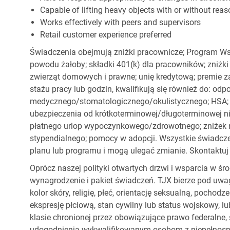
Capable of lifting heavy objects with or without r
Works effectively with peers and supervisors
Retail customer experience preferred
Świadczenia obejmują zniżki pracownicze; Program Ws
powodu żałoby; składki 401(k) dla pracowników; zniżki
zwierząt domowych i prawne; unię kredytową; premie z
stażu pracy lub godzin, kwalifikują się również do: od
medycznego/stomatologicznego/okulistycznego; HSA; o
ubezpieczenia od krótkoterminowej/długoterminowej nie
płatnego urlop wypoczynkowego/zdrowotnego; zniżek
stypendialnego; pomocy w adopcji. Wszystkie świadc
planu lub programu i mogą ulegać zmianie. Skontaktuj 
Oprócz naszej polityki otwartych drzwi i wsparcia w ś
wynagrodzenie i pakiet świadczeń. TJX bierze pod uwa
kolor skóry, religię, płeć, orientację seksualną, pocho
ekspresję płciową, stan cywilny lub status wojskowy, lu
klasie chronionej przez obowiązujące prawo federalne
udogodnienia wykwalifikowanym osobom z niepełnospr