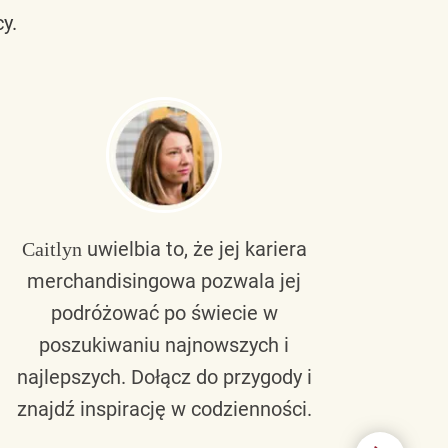
y.
uwielbia to, że jej kariera
Caitlyn
Bra
merchandisingowa pozwala jej
lu
podróżować po świecie w
ku
poszukiwaniu najnowszych i
zaw
najlepszych. Dołącz do przygody i
nie 
znajdź inspirację w codzienności.
l
świ