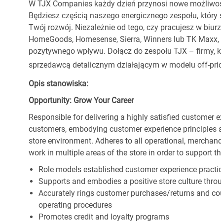
W TJX Companies każdy dzień przynosi nowe możliwoś
Będziesz częścią naszego energicznego zespołu, który 
Twój rozwój. Niezależnie od tego, czy pracujesz w biur
HomeGoods, Homesense, Sierra, Winners lub TK Maxx, p
pozytywnego wpływu. Dołącz do zespołu TJX – firmy, kt
sprzedawcą detalicznym działającym w modelu off-pric
Opis stanowiska:
Opportunity: Grow Your Career
Responsible for delivering a highly satisfied customer 
customers, embodying customer experience principles 
store environment. Adheres to all operational, merchand
work in multiple areas of the store in order to support t
Role models established customer experience practic
Supports and embodies a positive store culture throu
Accurately rings customer purchases/returns and co
operating procedures
Promotes credit and loyalty programs