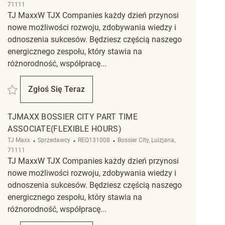
71111
TJ MaxxW TJX Companies każdy dzień przynosi
nowe możliwości rozwoju, zdobywania wiedzy i
odnoszenia sukcesów. Będziesz częścią naszego
energicznego zespołu, który stawia na
różnorodność, współpracę...
Zapisać TJMaxx Bossier City Part Time Associate 2p-8pm REQ126218
Zgłoś Się Teraz
TJMaxx Bossier City Part Time Associate 2p-
TJMAXX BOSSIER CITY PART TIME
ASSOCIATE(FLEXIBLE HOURS)
Kategoria
ReqId
Lokalizacja
TJ Maxx
Sprzedawcy
REQ131008
Bossier City, Luizjana,
71111
TJ MaxxW TJX Companies każdy dzień przynosi
nowe możliwości rozwoju, zdobywania wiedzy i
odnoszenia sukcesów. Będziesz częścią naszego
energicznego zespołu, który stawia na
różnorodność, współpracę...