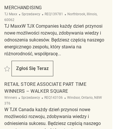
MERCHANDISING
Kategoria
ReqId
Lokalizacja
TJ Maxx
Sprzedawcy
REQ139781
Northbrook, Illinois,
60062
TJ MaxxW TJX Companies każdy dzień przynosi
nowe możliwości rozwoju, zdobywania wiedzy i
odnoszenia sukcesów. Będziesz częścią naszego
energicznego zespołu, który stawia na
różnorodność, współpracę...
Zapisać Merchandising REQ139781
Zgłoś Się Teraz
Merchandising
RETAIL STORE ASSOCIATE PART TIME
WINNERS – WALKER SQUARE
Kategoria
ReqId
Lokalizacja
Winners
Sprzedawcy
REQ143106
Windsor, Ontario, N8W
3T6
W TJX Canada każdy dzień przynosi nowe
możliwości rozwoju, zdobywania wiedzy i
odniesienia sukcesu. Będziesz częścią naszego