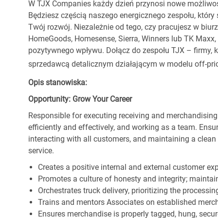
W TJX Companies każdy dzień przynosi nowe możliwoś
Będziesz częścią naszego energicznego zespołu, który 
Twój rozwój. Niezależnie od tego, czy pracujesz w biur
HomeGoods, Homesense, Sierra, Winners lub TK Maxx, p
pozytywnego wpływu. Dołącz do zespołu TJX – firmy, kt
sprzedawcą detalicznym działającym w modelu off-pric
Opis stanowiska:
Opportunity: Grow Your Career
Responsible for executing receiving and merchandising
efficiently and effectively, and working as a team. En
interacting with all customers, and maintaining a clea
service.
Creates a positive internal and external customer ex
Promotes a culture of honesty and integrity; maintain
Orchestrates truck delivery, prioritizing the processi
Trains and mentors Associates on established merch
Ensures merchandise is properly tagged, hung, secu