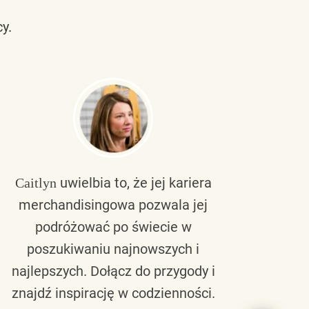
y.
uwielbia to, że jej kariera
Caitlyn
Bra
merchandisingowa pozwala jej
lu
podróżować po świecie w
ku
poszukiwaniu najnowszych i
zaw
najlepszych. Dołącz do przygody i
nie 
znajdź inspirację w codzienności.
l