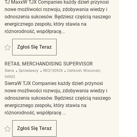
TJ MaxxW TJX Companies każdy dzień przynosi
nowe możliwości rozwoju, zdobywania wiedzy i
odnoszenia sukcesów. Będziesz częścią naszego
energicznego zespołu, który stawia na
różnorodność, współpracę...
Zapisać Merchandising Department Supervisor REQ133401
Zgłoś Się Teraz
Merchandising Department Supervisor
RETAIL MERCHANDISING SUPERVISOR
Kategoria
ReqId
Lokalizacja
Sierra
Sprzedawcy
REQ130928
Oshkosh, Wisconsin,
54902
SierraW TJX Companies każdy dzień przynosi
nowe możliwości rozwoju, zdobywania wiedzy i
odnoszenia sukcesów. Będziesz częścią naszego
energicznego zespołu, który stawia na
różnorodność, współpracę ...
Zapisać Retail Merchandising Supervisor REQ130928
Zgłoś Się Teraz
Retail Merchandising Supervisor