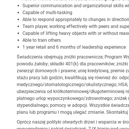
Superior communication and organizational skills wit
Capable of multi-tasking
Able to respond appropriately to changes in directio
Team player, working effectively with peers and supe
Capable of lifting heavy objects with or without r
Able to train others
1 year retail and 6 months of leadership experience
Świadczenia obejmują zniżki pracownicze; Program Ws
powodu żałoby; składki 401(k) dla pracowników; zniżki
zwierząt domowych i prawne; unię kredytową; premie z
stażu pracy lub godzin, kwalifikują się również do: od
medycznego/stomatologicznego/okulistycznego; HSA; o
ubezpieczenia od krótkoterminowej/długoterminowej nie
płatnego urlop wypoczynkowego/zdrowotnego; zniżek
stypendialnego; pomocy w adopcji. Wszystkie świadc
planu lub programu i mogą ulegać zmianie. Skontaktuj 
Oprócz naszej polityki otwartych drzwi i wsparcia w ś
wynagrodzenie i pakiet świadczeń. TJX bierze pod uwa