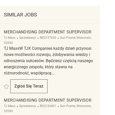
SIMILAR JOBS
MERCHANDISING DEPARTMENT SUPERVISOR
Kategoria
ReqId
Lokalizacja
TJ Maxx
Sprzedawcy
REQ137650
Sun Prairie, Wisconsin,
53590
TJ MaxxW TJX Companies każdy dzień przynosi
nowe możliwości rozwoju, zdobywania wiedzy i
odnoszenia sukcesów. Będziesz częścią naszego
energicznego zespołu, który stawia na
różnorodność, współpracę...
Zapisać Merchandising Department Supervisor REQ137650
Zgłoś Się Teraz
Merchandising Department Supervisor
MERCHANDISING DEPARTMENT SUPERVISOR
Kategoria
ReqId
Lokalizacja
TJ Maxx
Sprzedawcy
REQ133401
Sun Prairie, Wisconsin,
53590