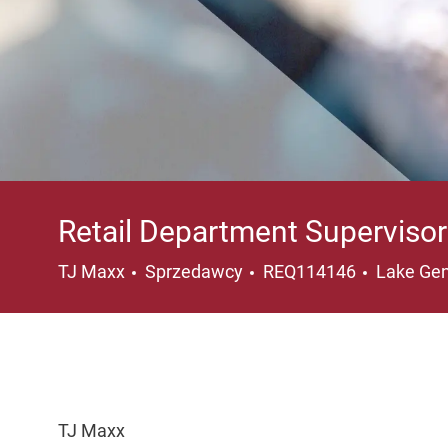
Retail Department Supervisor
Kategoria
Lokalizac
TJ Maxx
Sprzedawcy
REQ114146
Lake Gen
TJ Maxx