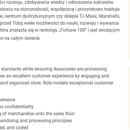
ci rozwoju, zdobywania wiedzy i odnoszenia sukcesów.
stawia na różnorodność, współpracę i priorytetowo traktuje
ze, centrum dystrybucyjnym czy sklepie TJ Maxx, Marshalls,
rzed Tobą wiele możliwości do nauki, rozwoju i wywarcia
óra znalazła się w rankingu „Fortune 100” i jest wiodącym
e na całym świecie.
 standards while ensuring Associates are processing
sures an excellent customer experience by engaging and
n and organized store. Role models exceptional customer
perience
s confidentiality
ng of merchandise onto the sales floor
andising and processing principles
red, and coded