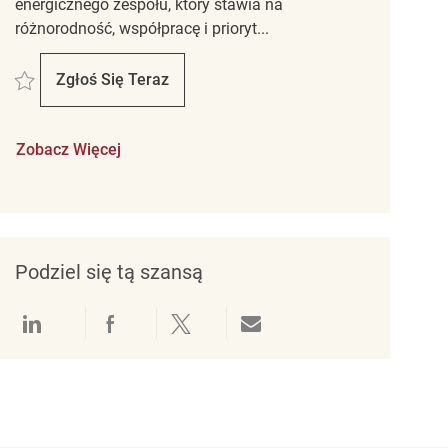
energicznego zespołu, który stawia na
różnorodność, współpracę i prioryt...
Zapisać Retail Store Associate Part Time Winners – Walker square REQ1431
Zgłoś Się Teraz
Retail Store Associate Part Time Winners – W
Zobacz Więcej
Podziel się tą szansą
Udostępnianie przez LinkedIn
Udostępnianie przez Facebook
Udostępnij przez Twitter
Udostępnianie przez e-mail