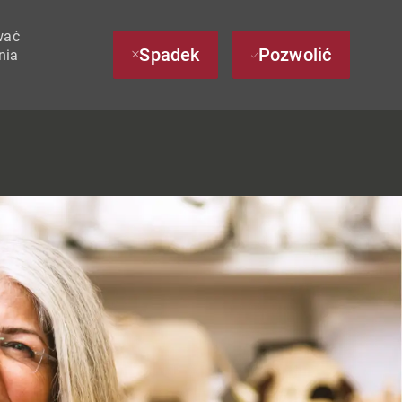
wać
Spadek
Pozwolić
nia