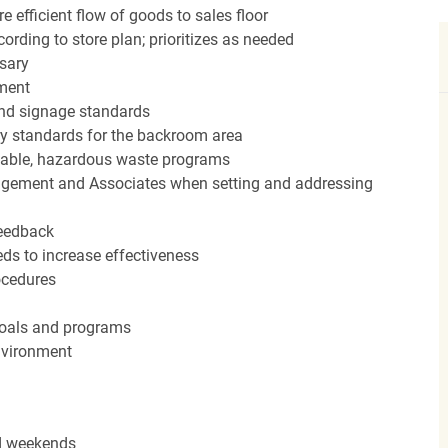
efficient flow of goods to sales floor
ording to store plan; prioritizes as needed
sary
hment
nd signage standards
ery standards for the backroom area
icable, hazardous waste programs
agement and Associates when setting and addressing
feedback
ds to increase effectiveness
rocedures
 goals and programs
nvironment
nd weekends