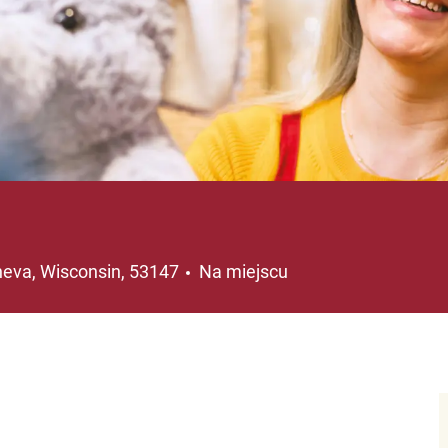
ja
eva, Wisconsin, 53147
Na miejscu