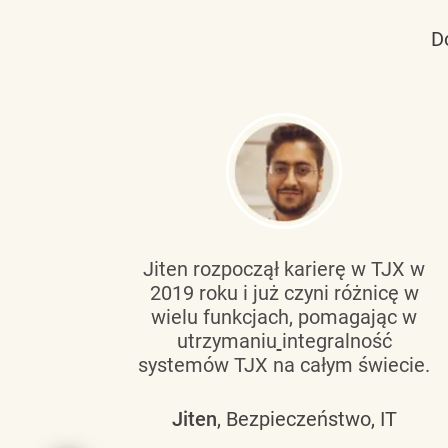
D
tującą
Jiten rozpoczął karierę w TJX w
2019 roku i już czyni różnicę w
wanie
wielu funkcjach, pomagając w
go
utrzymaniu
integralność
h
systemów TJX na całym świecie.
owym
Jiten
, Bezpieczeństwo, IT
 mogą