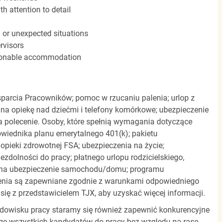
h attention to detail
n or unexpected situations
rvisors
easonable accommodation
parcia Pracowników; pomoc w rzucaniu palenia; urlop z
 na opiekę nad dziećmi i telefony komórkowe; ubezpieczenie
a polecenie. Osoby, które spełnią wymagania dotyczące
powiednika planu emerytalnego 401(k); pakietu
pieki zdrowotnej FSA; ubezpieczenia na życie;
zdolności do pracy; płatnego urlopu rodzicielskiego,
 na ubezpieczenie samochodu/domu; programu
zenia są zapewniane zgodnie z warunkami odpowiedniego
się z przedstawicielem TJX, aby uzyskać więcej informacji.
rodowisku pracy staramy się również zapewnić konkurencyjne
gę wszystkich kandydatów do pracy bez względu na rasę,