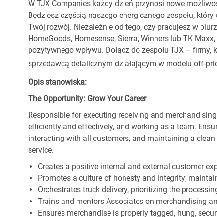
W TJX Companies każdy dzień przynosi nowe możliwoś
Będziesz częścią naszego energicznego zespołu, który 
Twój rozwój. Niezależnie od tego, czy pracujesz w biur
HomeGoods, Homesense, Sierra, Winners lub TK Maxx, p
pozytywnego wpływu. Dołącz do zespołu TJX – firmy, kt
sprzedawcą detalicznym działającym w modelu off-pric
Opis stanowiska:
The Opportunity: Grow Your Career
Responsible for executing receiving and merchandising
efficiently and effectively, and working as a team. En
interacting with all customers, and maintaining a clea
service.
Creates a positive internal and external customer ex
Promotes a culture of honesty and integrity; maintain
Orchestrates truck delivery, prioritizing the processi
Trains and mentors Associates on merchandising an
Ensures merchandise is properly tagged, hung, secu