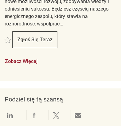
nowe możliwości rozwoju, zdobywania wiedzy i
odniesienia sukcesu. Będziesz częścią naszego
energicznego zespołu, który stawia na
różnorodność, współprac...
Zapisać Part time Sales Associate Marshalls/HomeSense Lambton Mall RE
Zgłoś Się Teraz
Part Time Sales Associate Marshalls/HomeSe
Zobacz Więcej
Podziel się tą szansą
Udostępnianie przez LinkedIn
Udostępnianie przez Facebook
Udostępnij przez Twitter
Udostępnianie przez e-mail