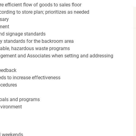
efficient flow of goods to sales floor
ording to store plan; prioritizes as needed
sary
hment
nd signage standards
ery standards for the backroom area
icable, hazardous waste programs
agement and Associates when setting and addressing
feedback
ds to increase effectiveness
rocedures
 goals and programs
nvironment
nd weekends