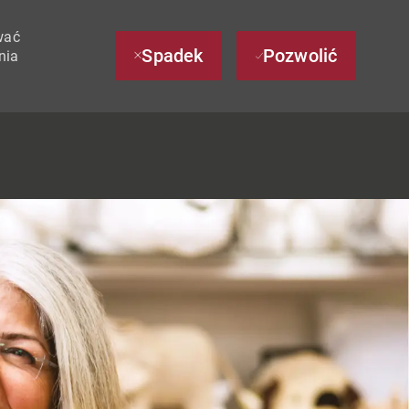
wać
Spadek
Pozwolić
nia