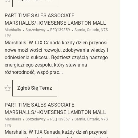
Retail Store Associate Part Time Winners – W
PART TIME SALES ASSOCIATE
MARSHALLS/HOMESENSE LAMBTON MALL
Kategoria
ReqId
Lokalizacja
Marshalls
Sprzedawcy
REQ139359
Sarnia, Ontario, N7S
1P8
Marshalls. W TJX Canada każdy dzień przynosi
nowe możliwości rozwoju, zdobywania wiedzy i
odniesienia sukcesu. Będziesz częścią naszego
energicznego zespołu, który stawia na
różnorodność, współprac...
Zapisać Part time Sales Associate Marshalls/HomeSense Lambton Mall RE
Zgłoś Się Teraz
Part Time Sales Associate Marshalls/HomeSe
PART TIME SALES ASSOCIATE
MARSHALLS/HOMESENSE LAMBTON MALL
Kategoria
ReqId
Lokalizacja
Marshalls
Sprzedawcy
REQ139357
Sarnia, Ontario, N7S
1P8
Marshalls. W TJX Canada każdy dzień przynosi