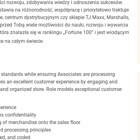
ci rozwoju, zdobywania wiedzy i odnoszenia sukcesów.
stawia na różnorodność, współpracę i priorytetowo traktuje
ze, centrum dystrybucyjnym czy sklepie TJ Maxx, Marshalls,
rzed Tobą wiele możliwości do nauki, rozwoju i wywarcia
óra znalazła się w rankingu „Fortune 100” i jest wiodącym
e na całym świecie.
 standards while ensuring Associates are processing
sures an excellent customer experience by engaging and
n and organized store. Role models exceptional customer
perience
s confidentiality
ng of merchandise onto the sales floor
d processing principles
red, and coded