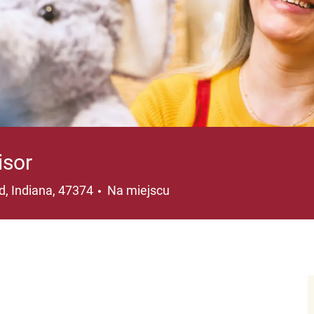
isor
ja
, Indiana, 47374
Na miejscu