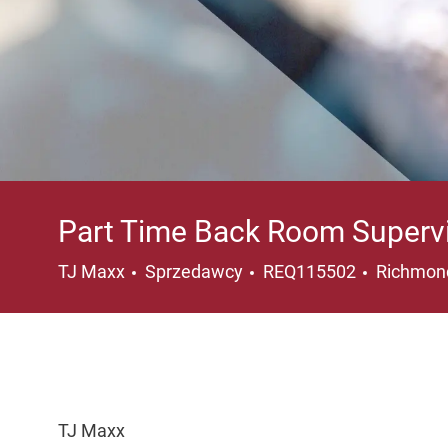
Part Time Back Room Superv
Kategoria
Lokalizac
TJ Maxx
Sprzedawcy
REQ115502
Richmond
TJ Maxx