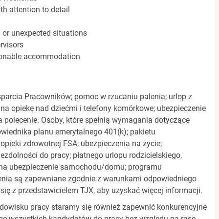
h attention to detail
n or unexpected situations
rvisors
easonable accommodation
parcia Pracowników; pomoc w rzucaniu palenia; urlop z
 na opiekę nad dziećmi i telefony komórkowe; ubezpieczenie
a polecenie. Osoby, które spełnią wymagania dotyczące
powiednika planu emerytalnego 401(k); pakietu
pieki zdrowotnej FSA; ubezpieczenia na życie;
zdolności do pracy; płatnego urlopu rodzicielskiego,
 na ubezpieczenie samochodu/domu; programu
zenia są zapewniane zgodnie z warunkami odpowiedniego
się z przedstawicielem TJX, aby uzyskać więcej informacji.
rodowisku pracy staramy się również zapewnić konkurencyjne
gę wszystkich kandydatów do pracy bez względu na rasę,