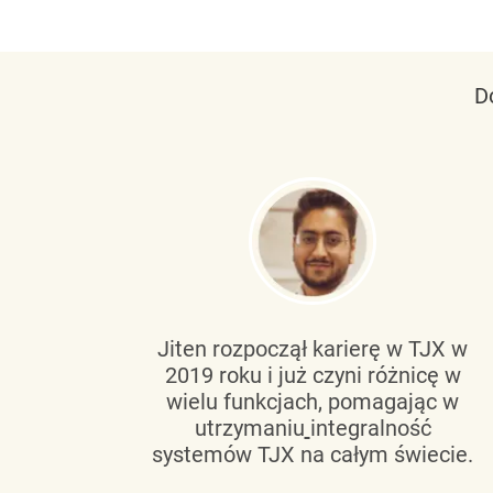
D
tującą
Jiten rozpoczął karierę w TJX w
2019 roku i już czyni różnicę w
wanie
wielu funkcjach, pomagając w
go
utrzymaniu
integralność
h
systemów TJX na całym świecie.
owym