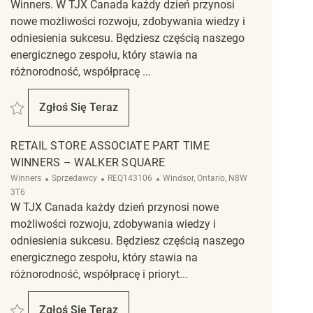
Winners. W TJX Canada każdy dzień przynosi
nowe możliwości rozwoju, zdobywania wiedzy i
odniesienia sukcesu. Będziesz częścią naszego
energicznego zespołu, który stawia na
różnorodność, współpracę ...
Zapisać Part Time Sales Associate REQ129629
Zgłoś Się Teraz
Part Time Sales Associate
RETAIL STORE ASSOCIATE PART TIME
WINNERS – WALKER SQUARE
Kategoria
ReqId
Lokalizacja
Winners
Sprzedawcy
REQ143106
Windsor, Ontario, N8W
3T6
W TJX Canada każdy dzień przynosi nowe
możliwości rozwoju, zdobywania wiedzy i
odniesienia sukcesu. Będziesz częścią naszego
energicznego zespołu, który stawia na
różnorodność, współpracę i prioryt...
Zapisać Retail Store Associate Part Time Winners – Walker square REQ1431
Zgłoś Się Teraz