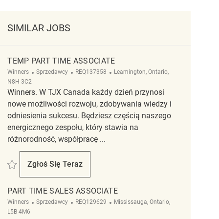
SIMILAR JOBS
TEMP PART TIME ASSOCIATE
Kategoria
ReqId
Lokalizacja
Winners
Sprzedawcy
REQ137358
Leamington, Ontario,
N8H 3C2
Winners. W TJX Canada każdy dzień przynosi
nowe możliwości rozwoju, zdobywania wiedzy i
odniesienia sukcesu. Będziesz częścią naszego
energicznego zespołu, który stawia na
różnorodność, współpracę ...
Zapisać Temp part time Associate REQ137358
Zgłoś Się Teraz
Temp Part Time Associate
PART TIME SALES ASSOCIATE
Kategoria
ReqId
Lokalizacja
Winners
Sprzedawcy
REQ129629
Mississauga, Ontario,
L5B 4M6