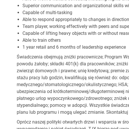
Superior communication and organizational skills wit
Capable of multi-tasking
Able to respond appropriately to changes in directio
Team player, working effectively with peers and supe
Capable of lifting heavy objects with or without r
Able to train others
1 year retail and 6 months of leadership experience
Świadczenia obejmują zniżki pracownicze; Program Ws
powodu żałoby; składki 401(k) dla pracowników; zniżki
zwierząt domowych i prawne; unię kredytową; premie z
stażu pracy lub godzin, kwalifikują się również do: od
medycznego/stomatologicznego/okulistycznego; HSA; o
ubezpieczenia od krótkoterminowej/długoterminowej nie
płatnego urlop wypoczynkowego/zdrowotnego; zniżek
stypendialnego; pomocy w adopcji. Wszystkie świadc
planu lub programu i mogą ulegać zmianie. Skontaktuj 
Oprócz naszej polityki otwartych drzwi i wsparcia w ś
wynagrodzenie i pakiet świadczeń. TJX bierze pod uwa