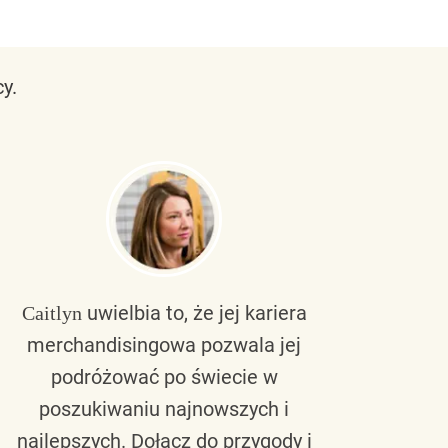
y.
uwielbia to, że jej kariera
Caitlyn
Bra
merchandisingowa pozwala jej
lu
podróżować po świecie w
ku
poszukiwaniu najnowszych i
zaw
najlepszych. Dołącz do przygody i
nie 