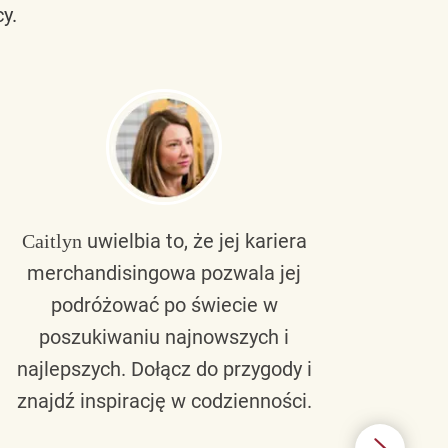
y.
uwielbia to, że jej kariera
Caitlyn
Bra
merchandisingowa pozwala jej
lu
podróżować po świecie w
ku
poszukiwaniu najnowszych i
zaw
najlepszych. Dołącz do przygody i
nie 
znajdź inspirację w codzienności.
l
świ