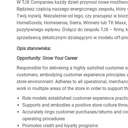
W TJX Companies każdy dzień przynosi nowe możliwoś
Będziesz częścią naszego energicznego zespołu, który 
Twój rozwój. Niezależnie od tego, czy pracujesz w biur
HomeGoods, Homesense, Sierra, Winners lub TK Maxx, p
pozytywnego wpływu. Dołącz do zespołu TJX – firmy, kt
sprzedawcą detalicznym działającym w modelu off-pric
Opis stanowiska:
Opportunity: Grow Your Career
Responsible for delivering a highly satisfied customer 
customers, embodying customer experience principles 
store environment. Adheres to all operational, merchand
work in multiple areas of the store in order to support t
Role models established customer experience practic
Supports and embodies a positive store culture throu
Accurately rings customer purchases/returns and co
operating procedures
Promotes credit and loyalty programs