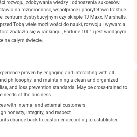
ci rozwoju, zdobywania wiedzy i odnoszenia sukcesów.
stawia na różnorodność, współpracę i priorytetowo traktuje
ze, centrum dystrybucyjnym czy sklepie TJ Maxx, Marshalls,
rzed Tobą wiele możliwości do nauki, rozwoju i wywarcia
óra znalazła się w rankingu „Fortune 100” i jest wiodącym
e na całym świecie.
experience proven by engaging and interacting with all
and philosophy, and maintaining a clean and organized
ise, and loss prevention standards. May be cross-trained to
he needs of the business.
es with internal and external customers
gh honesty, integrity, and respect
unts change back to customer according to established