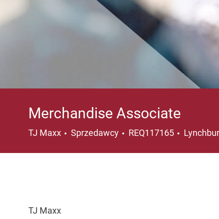
Merchandise Associate
Kategoria
Lokalizac
TJ Maxx
Sprzedawcy
REQ117165
Lynchbur
TJ Maxx