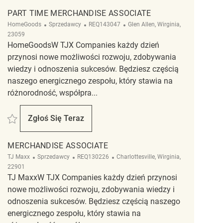
PART TIME MERCHANDISE ASSOCIATE
Kategoria
ReqId
Lokalizacja
HomeGoods
Sprzedawcy
REQ143047
Glen Allen, Wirginia,
23059
HomeGoodsW TJX Companies każdy dzień
przynosi nowe możliwości rozwoju, zdobywania
wiedzy i odnoszenia sukcesów. Będziesz częścią
naszego energicznego zespołu, który stawia na
różnorodność, współpra...
Zapisać Part Time Merchandise Associate REQ143047
Zgłoś Się Teraz
Part Time Merchandise Associate
MERCHANDISE ASSOCIATE
Kategoria
ReqId
Lokalizacja
TJ Maxx
Sprzedawcy
REQ130226
Charlottesville, Wirginia,
22901
TJ MaxxW TJX Companies każdy dzień przynosi
nowe możliwości rozwoju, zdobywania wiedzy i
odnoszenia sukcesów. Będziesz częścią naszego
energicznego zespołu, który stawia na