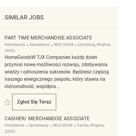
SIMILAR JOBS
PART TIME MERCHANDISE ASSOCIATE
Kategoria
ReqId
Lokalizacja
HomeGoods
Sprzedawcy
REQ134334
Lynchburg, Wirginia,
24502
HomeGoodsW TJX Companies każdy dzień
przynosi nowe możliwości rozwoju, zdobywania
wiedzy i odnoszenia sukcesów. Będziesz częścią
naszego energicznego zespołu, który stawia na
różnorodność, współpra...
Zapisać Part Time Merchandise Associate REQ134334
Zgłoś Się Teraz
Part Time Merchandise Associate
CASHIER/ MERCHANDISE ASSOCIATE
Kategoria
ReqId
Lokalizacja
HomeSense
Sprzedawcy
REQ139206
Fairfax, Wirginia,
22033