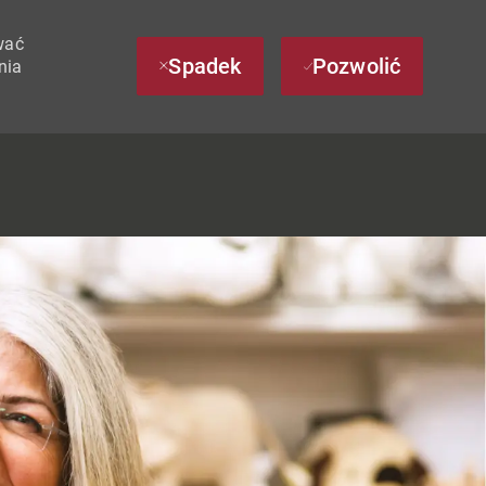
wać
Spadek
Pozwolić
nia