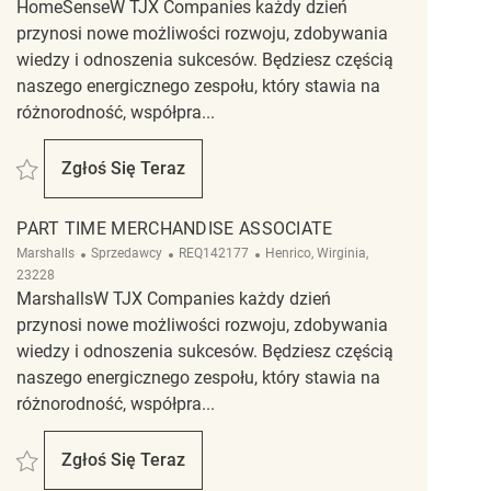
HomeSenseW TJX Companies każdy dzień
przynosi nowe możliwości rozwoju, zdobywania
wiedzy i odnoszenia sukcesów. Będziesz częścią
naszego energicznego zespołu, który stawia na
różnorodność, współpra...
Zapisać Cashier/ Merchandise Associate REQ139206
Zgłoś Się Teraz
Cashier/ Merchandise Associate
PART TIME MERCHANDISE ASSOCIATE
Kategoria
ReqId
Lokalizacja
Marshalls
Sprzedawcy
REQ142177
Henrico, Wirginia,
23228
MarshallsW TJX Companies każdy dzień
przynosi nowe możliwości rozwoju, zdobywania
wiedzy i odnoszenia sukcesów. Będziesz częścią
naszego energicznego zespołu, który stawia na
różnorodność, współpra...
Zapisać Part Time Merchandise Associate REQ142177
Zgłoś Się Teraz
Part Time Merchandise Associate