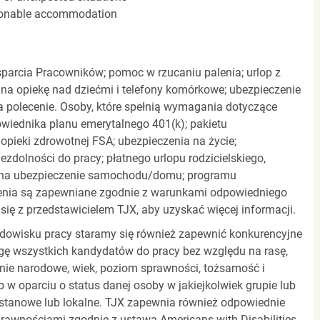
easonable accommodation
parcia Pracowników; pomoc w rzucaniu palenia; urlop z
 na opiekę nad dziećmi i telefony komórkowe; ubezpieczenie
a polecenie. Osoby, które spełnią wymagania dotyczące
powiednika planu emerytalnego 401(k); pakietu
pieki zdrowotnej FSA; ubezpieczenia na życie;
zdolności do pracy; płatnego urlopu rodzicielskiego,
 na ubezpieczenie samochodu/domu; programu
zenia są zapewniane zgodnie z warunkami odpowiedniego
się z przedstawicielem TJX, aby uzyskać więcej informacji.
rodowisku pracy staramy się również zapewnić konkurencyjne
gę wszystkich kandydatów do pracy bez względu na rasę,
dzenie narodowe, wiek, poziom sprawności, tożsamość i
b w oparciu o status danej osoby w jakiejkolwiek grupie lub
, stanowe lub lokalne. TJX zapewnia również odpowiednie
awnościami zgodnie z ustawą Americans with Disabilities