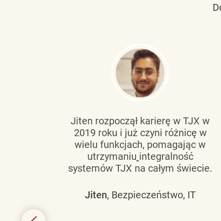
D
tującą
Jiten rozpoczął karierę w TJX w
2019 roku i już czyni różnicę w
wanie
wielu funkcjach, pomagając w
go
utrzymaniu
integralność
h
systemów TJX na całym świecie.
owym
Jiten
, Bezpieczeństwo, IT
 mogą
szych