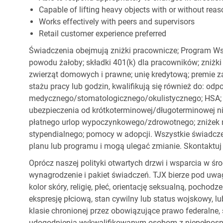
Capable of lifting heavy objects with or without r
Works effectively with peers and supervisors
Retail customer experience preferred
Świadczenia obejmują zniżki pracownicze; Program Ws
powodu żałoby; składki 401(k) dla pracowników; zniżki
zwierząt domowych i prawne; unię kredytową; premie z
stażu pracy lub godzin, kwalifikują się również do: od
medycznego/stomatologicznego/okulistycznego; HSA; o
ubezpieczenia od krótkoterminowej/długoterminowej nie
płatnego urlop wypoczynkowego/zdrowotnego; zniżek
stypendialnego; pomocy w adopcji. Wszystkie świadc
planu lub programu i mogą ulegać zmianie. Skontaktuj 
Oprócz naszej polityki otwartych drzwi i wsparcia w ś
wynagrodzenie i pakiet świadczeń. TJX bierze pod uwa
kolor skóry, religię, płeć, orientację seksualną, pocho
ekspresję płciową, stan cywilny lub status wojskowy, lu
klasie chronionej przez obowiązujące prawo federalne
udogodnienia wykwalifikowanym osobom z niepełnospr