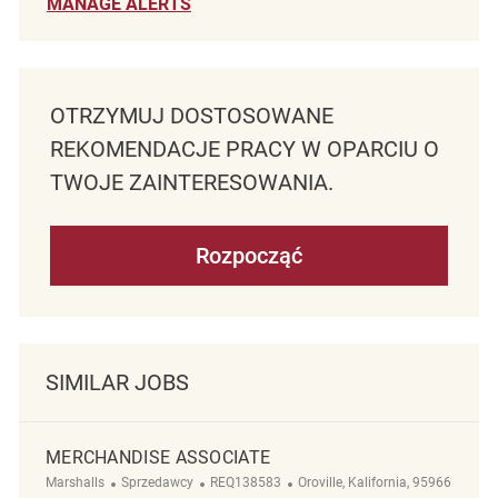
MANAGE ALERTS
OTRZYMUJ DOSTOSOWANE
REKOMENDACJE PRACY W OPARCIU O
TWOJE ZAINTERESOWANIA.
Rozpocząć
SIMILAR JOBS
MERCHANDISE ASSOCIATE
Kategoria
ReqId
Lokalizacja
Marshalls
Sprzedawcy
REQ138583
Oroville, Kalifornia, 95966