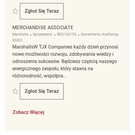
Zapisać Merchandise Associate REQ132867
Zgłoś Się Teraz
Merchandise Associate
MERCHANDISE ASSOCIATE
Kategoria
ReqId
Lokalizacja
Marshalls
Sprzedawcy
REQ130150
Sacramento, Kalifornia,
95831
MarshallsW TJX Companies każdy dzień przynosi
nowe możliwości rozwoju, zdobywania wiedzy i
odnoszenia sukcesów. Będziesz częścią naszego
energicznego zespołu, który stawia na
różnorodność, współpra...
Zapisać Merchandise Associate REQ130150
Zgłoś Się Teraz
Merchandise Associate
Zobacz Więcej