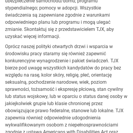
ubezpieczenie samochodu/domu; programu
stypendialnego; pomocy w adopcji. Wszystkie
świadczenia są zapewniane zgodnie z warunkami
odpowiedniego planu lub programu i mogą ulegać
zmianie. Skontaktuj się z przedstawicielem TJX, aby
uzyskać więcej informacji.
Oprócz naszej polityki otwartych drzwi i wsparcia w
środowisku pracy staramy się również zapewnić
konkurencyjne wynagrodzenie i pakiet świadczeń. TJX
bierze pod uwagę wszystkich kandydatów do pracy bez
względu na rasę, kolor skóry, religię, płeć, orientację
seksualną, pochodzenie narodowe, wiek, poziom
sprawności, tożsamość i ekspresję płciową, stan cywilny
lub status wojskowy, lub w oparciu o status danej osoby w
jakiejkolwiek grupie lub klasie chronionej przez
obowiązujące prawo federalne, stanowe lub lokalne. TJX
zapewnia również odpowiednie udogodnienia
wykwalifikowanym osobom z niepełnosprawnościami
zgodnie z ustawą Americans with Disabilities Act oraz