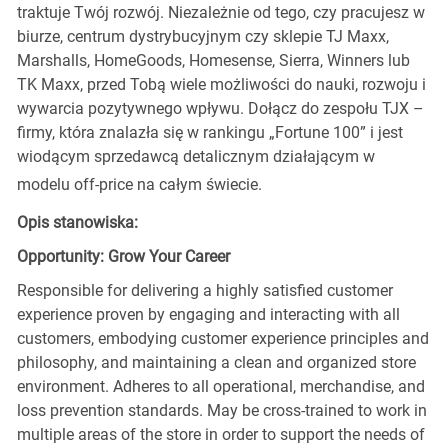
traktuje Twój rozwój. Niezależnie od tego, czy pracujesz w
biurze, centrum dystrybucyjnym czy sklepie TJ Maxx,
Marshalls, HomeGoods, Homesense, Sierra, Winners lub
TK Maxx, przed Tobą wiele możliwości do nauki, rozwoju i
wywarcia pozytywnego wpływu. Dołącz do zespołu TJX –
firmy, która znalazła się w rankingu „Fortune 100” i jest
wiodącym sprzedawcą detalicznym działającym w
modelu off-price na całym świecie.
Opis stanowiska:
Opportunity: Grow Your Career
Responsible for delivering a highly satisfied customer
experience proven by engaging and interacting with all
customers, embodying customer experience principles and
philosophy, and maintaining a clean and organized store
environment. Adheres to all operational, merchandise, and
loss prevention standards. May be cross-trained to work in
multiple areas of the store in order to support the needs of