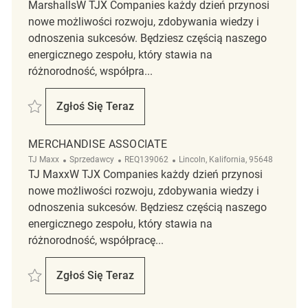
MarshallsW TJX Companies każdy dzień przynosi
nowe możliwości rozwoju, zdobywania wiedzy i
odnoszenia sukcesów. Będziesz częścią naszego
energicznego zespołu, który stawia na
różnorodność, współpra...
Zapisać Merchandise Associate REQ138583
Zgłoś Się Teraz
Merchandise Associate
MERCHANDISE ASSOCIATE
Kategoria
ReqId
Lokalizacja
TJ Maxx
Sprzedawcy
REQ139062
Lincoln, Kalifornia, 95648
TJ MaxxW TJX Companies każdy dzień przynosi
nowe możliwości rozwoju, zdobywania wiedzy i
odnoszenia sukcesów. Będziesz częścią naszego
energicznego zespołu, który stawia na
różnorodność, współpracę...
Zapisać Merchandise associate REQ139062
Zgłoś Się Teraz
Merchandise Associate