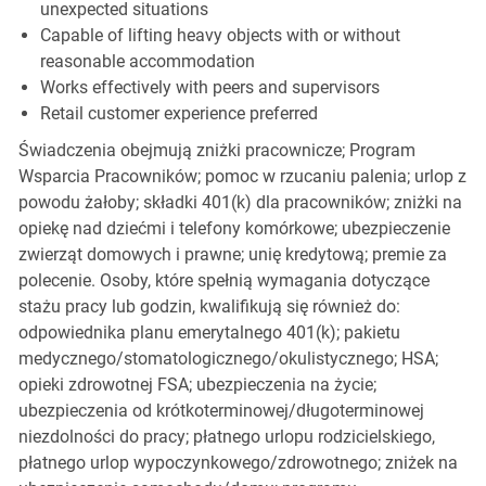
unexpected situations
Capable of lifting heavy objects with or without
reasonable accommodation
Works effectively with peers and supervisors
Retail customer experience preferred
Świadczenia obejmują zniżki pracownicze; Program
Wsparcia Pracowników; pomoc w rzucaniu palenia; urlop z
powodu żałoby; składki 401(k) dla pracowników; zniżki na
opiekę nad dziećmi i telefony komórkowe; ubezpieczenie
zwierząt domowych i prawne; unię kredytową; premie za
polecenie. Osoby, które spełnią wymagania dotyczące
stażu pracy lub godzin, kwalifikują się również do:
odpowiednika planu emerytalnego 401(k); pakietu
medycznego/stomatologicznego/okulistycznego; HSA;
opieki zdrowotnej FSA; ubezpieczenia na życie;
ubezpieczenia od krótkoterminowej/długoterminowej
niezdolności do pracy; płatnego urlopu rodzicielskiego,
płatnego urlop wypoczynkowego/zdrowotnego; zniżek na