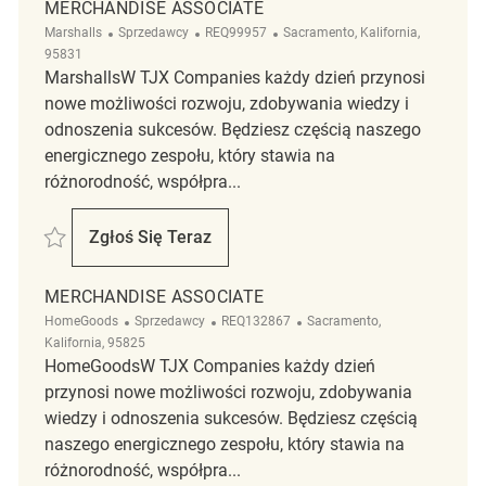
MERCHANDISE ASSOCIATE
Kategoria
ReqId
Lokalizacja
Marshalls
Sprzedawcy
REQ99957
Sacramento, Kalifornia,
95831
MarshallsW TJX Companies każdy dzień przynosi
nowe możliwości rozwoju, zdobywania wiedzy i
odnoszenia sukcesów. Będziesz częścią naszego
energicznego zespołu, który stawia na
różnorodność, współpra...
Zapisać Merchandise Associate REQ99957
Zgłoś Się Teraz
Merchandise Associate
MERCHANDISE ASSOCIATE
Kategoria
ReqId
Lokalizacja
HomeGoods
Sprzedawcy
REQ132867
Sacramento,
Kalifornia, 95825
HomeGoodsW TJX Companies każdy dzień
przynosi nowe możliwości rozwoju, zdobywania
wiedzy i odnoszenia sukcesów. Będziesz częścią
naszego energicznego zespołu, który stawia na
różnorodność, współpra...