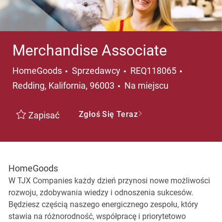
Merchandise Associate
Kategoria
Lokalizac
HomeGoods
Sprzedawcy
REQ118065
Redding, Kalifornia, 96003
Na miejscu
Zgłoś Się Teraz
Zapisać
HomeGoods
W TJX Companies każdy dzień przynosi nowe możliwości
rozwoju, zdobywania wiedzy i odnoszenia sukcesów.
Będziesz częścią naszego energicznego zespołu, który
stawia na różnorodność, współpracę i priorytetowo