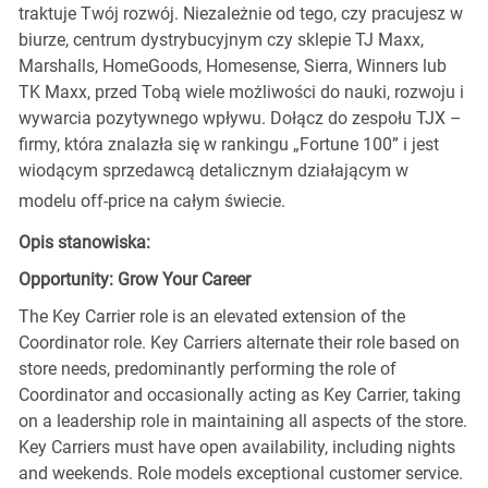
traktuje Twój rozwój. Niezależnie od tego, czy pracujesz w
biurze, centrum dystrybucyjnym czy sklepie TJ Maxx,
Marshalls, HomeGoods, Homesense, Sierra, Winners lub
TK Maxx, przed Tobą wiele możliwości do nauki, rozwoju i
wywarcia pozytywnego wpływu. Dołącz do zespołu TJX –
firmy, która znalazła się w rankingu „Fortune 100” i jest
wiodącym sprzedawcą detalicznym działającym w
modelu off-price na całym świecie.
Opis stanowiska:
Opportunity: Grow Your Career
The Key Carrier role is an elevated extension of the
Coordinator role. Key Carriers alternate their role based on
store needs, predominantly performing the role of
Coordinator and occasionally acting as Key Carrier, taking
on a leadership role in maintaining all aspects of the store.
Key Carriers must have open availability, including nights
and weekends. Role models exceptional customer service.