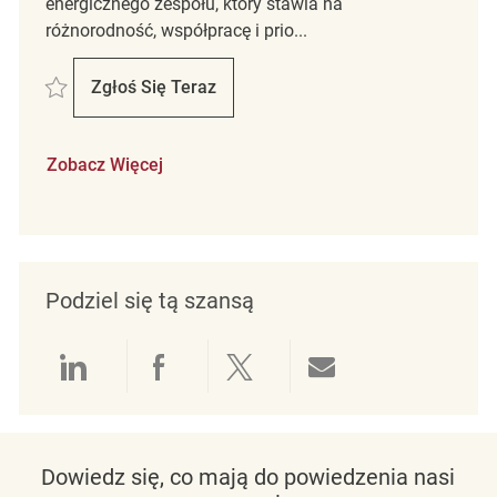
energicznego zespołu, który stawia na
różnorodność, współpracę i prio...
Zapisać Key Carrier REQ138890
Zgłoś Się Teraz
Key Carrier
Zobacz Więcej
Podziel się tą szansą
Udostępnianie przez LinkedIn
Udostępnianie przez Facebo
Udostępnij przez Twit
Udostępnianie 
Dowiedz się, co mają do powiedzenia nasi