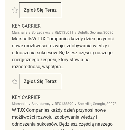
Zapisać Key Carrier Coordinator REQ65508
Zgłoś Się Teraz
Key Carrier Coordinator
KEY CARRIER
Kategoria
ReqId
Lokalizacja
Marshalls
Sprzedawcy
REQ135011
Duluth, Georgia, 30096
MarshallsW TJX Companies każdy dzień przynosi
nowe możliwości rozwoju, zdobywania wiedzy i
odnoszenia sukcesów. Będziesz częścią naszego
energicznego zespołu, który stawia na
różnorodność, współpra...
Zapisać Key Carrier REQ135011
Zgłoś Się Teraz
Key Carrier
KEY CARRIER
Kategoria
ReqId
Lokalizacja
Marshalls
Sprzedawcy
REQ138890
Snellville, Georgia, 30078
W TJX Companies każdy dzień przynosi nowe
możliwości rozwoju, zdobywania wiedzy i
odnoszenia sukcesów. Będziesz częścią naszego