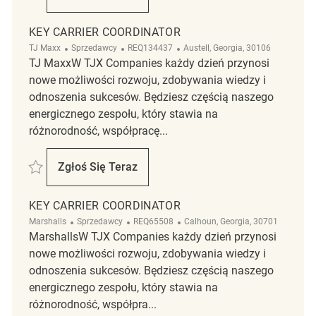
Key Carrier Coordinator
KEY CARRIER COORDINATOR
Kategoria
ReqId
Lokalizacja
TJ Maxx
Sprzedawcy
REQ134437
Austell, Georgia, 30106
TJ MaxxW TJX Companies każdy dzień przynosi
nowe możliwości rozwoju, zdobywania wiedzy i
odnoszenia sukcesów. Będziesz częścią naszego
energicznego zespołu, który stawia na
różnorodność, współpracę...
Zapisać Key Carrier Coordinator REQ134437
Zgłoś Się Teraz
Key Carrier Coordinator
KEY CARRIER COORDINATOR
Kategoria
ReqId
Lokalizacja
Marshalls
Sprzedawcy
REQ65508
Calhoun, Georgia, 30701
MarshallsW TJX Companies każdy dzień przynosi
nowe możliwości rozwoju, zdobywania wiedzy i
odnoszenia sukcesów. Będziesz częścią naszego
energicznego zespołu, który stawia na
różnorodność, współpra...