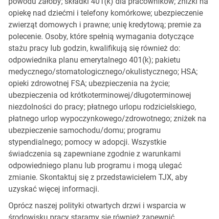
powodu żałoby; składki 401(k) dla pracowników; zniżki na
opiekę nad dziećmi i telefony komórkowe; ubezpieczenie
zwierząt domowych i prawne; unię kredytową; premie za
polecenie. Osoby, które spełnią wymagania dotyczące
stażu pracy lub godzin, kwalifikują się również do:
odpowiednika planu emerytalnego 401(k); pakietu
medycznego/stomatologicznego/okulistycznego; HSA;
opieki zdrowotnej FSA; ubezpieczenia na życie;
ubezpieczenia od krótkoterminowej/długoterminowej
niezdolności do pracy; płatnego urlopu rodzicielskiego,
płatnego urlop wypoczynkowego/zdrowotnego; zniżek na
ubezpieczenie samochodu/domu; programu
stypendialnego; pomocy w adopcji. Wszystkie
świadczenia są zapewniane zgodnie z warunkami
odpowiedniego planu lub programu i mogą ulegać
zmianie. Skontaktuj się z przedstawicielem TJX, aby
uzyskać więcej informacji.
Oprócz naszej polityki otwartych drzwi i wsparcia w
środowisku pracy staramy się również zapewnić