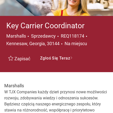
Key Carrier Coordinator
Kategoria
Lokalizacja
Marshalls
Sprzedawcy
REQ118174
Kennesaw, Georgia, 30144
Na miejscu
Zgłoś Się Teraz
Zapisać
Marshalls
W TJX Companies każdy dzień przynosi nowe możliwości
rozwoju, zdobywania wiedzy i odnoszenia sukcesów.
Będziesz częścią naszego energicznego zespołu, który
stawia na różnorodność, współpracę i priorytetowo