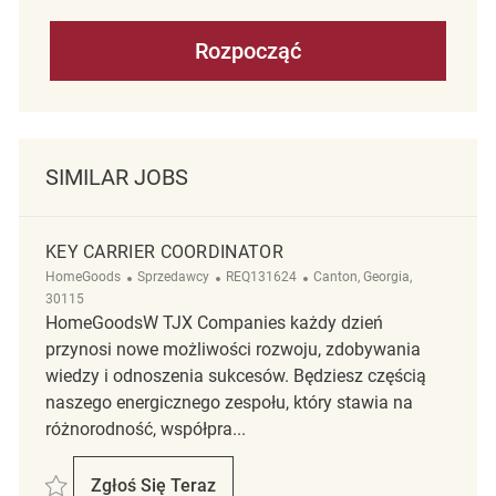
Rozpocząć
SIMILAR JOBS
KEY CARRIER COORDINATOR
Kategoria
ReqId
Lokalizacja
HomeGoods
Sprzedawcy
REQ131624
Canton, Georgia,
30115
HomeGoodsW TJX Companies każdy dzień
przynosi nowe możliwości rozwoju, zdobywania
wiedzy i odnoszenia sukcesów. Będziesz częścią
naszego energicznego zespołu, który stawia na
różnorodność, współpra...
Zapisać Key Carrier Coordinator REQ131624
Zgłoś Się Teraz