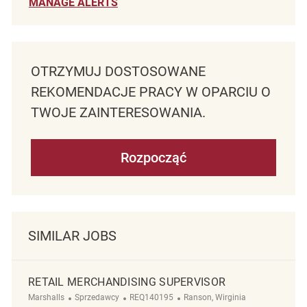
MANAGE ALERTS
OTRZYMUJ DOSTOSOWANE
REKOMENDACJE PRACY W OPARCIU O
TWOJE ZAINTERESOWANIA.
Rozpocząć
SIMILAR JOBS
RETAIL MERCHANDISING SUPERVISOR
Kategoria
ReqId
Lokalizacja
Marshalls
Sprzedawcy
REQ140195
Ranson, Wirginia