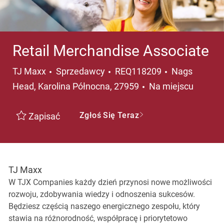
Retail Merchandise Associate
Kategoria
Lokalizacja
TJ Maxx
Sprzedawcy
REQ118209
Nags
Head, Karolina Północna, 27959
Na miejscu
Zgłoś Się Teraz
Zapisać
TJ Maxx
W TJX Companies każdy dzień przynosi nowe możliwości
rozwoju, zdobywania wiedzy i odnoszenia sukcesów.
Będziesz częścią naszego energicznego zespołu, który
stawia na różnorodność, współpracę i priorytetowo