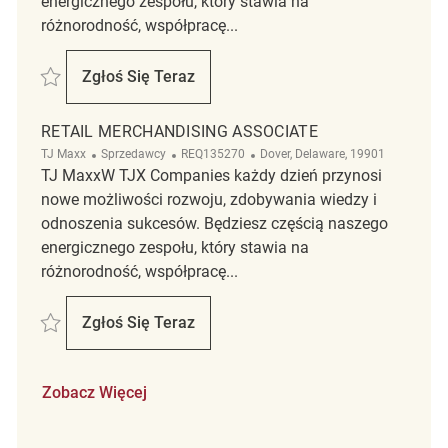
energicznego zespołu, który stawia na
różnorodność, współpracę...
Zapisać Retail Merchandising Associate REQ134614
Zgłoś Się Teraz
Retail Merchandising Associate
RETAIL MERCHANDISING ASSOCIATE
Kategoria
ReqId
Lokalizacja
TJ Maxx
Sprzedawcy
REQ135270
Dover, Delaware, 19901
TJ MaxxW TJX Companies każdy dzień przynosi
nowe możliwości rozwoju, zdobywania wiedzy i
odnoszenia sukcesów. Będziesz częścią naszego
energicznego zespołu, który stawia na
różnorodność, współpracę...
Zapisać Retail Merchandising Associate REQ135270
Zgłoś Się Teraz
Retail Merchandising Associate
Zobacz Więcej