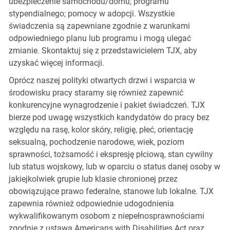
ubezpieczenie samochodu/domu; programu
stypendialnego; pomocy w adopcji. Wszystkie
świadczenia są zapewniane zgodnie z warunkami
odpowiedniego planu lub programu i mogą ulegać
zmianie. Skontaktuj się z przedstawicielem TJX, aby
uzyskać więcej informacji.
Oprócz naszej polityki otwartych drzwi i wsparcia w
środowisku pracy staramy się również zapewnić
konkurencyjne wynagrodzenie i pakiet świadczeń. TJX
bierze pod uwagę wszystkich kandydatów do pracy bez
względu na rasę, kolor skóry, religię, płeć, orientację
seksualną, pochodzenie narodowe, wiek, poziom
sprawności, tożsamość i ekspresję płciową, stan cywilny
lub status wojskowy, lub w oparciu o status danej osoby w
jakiejkolwiek grupie lub klasie chronionej przez
obowiązujące prawo federalne, stanowe lub lokalne. TJX
zapewnia również odpowiednie udogodnienia
wykwalifikowanym osobom z niepełnosprawnościami
zgodnie z ustawą Americans with Disabilities Act oraz