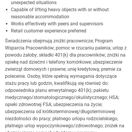
unexpected situations
Capable of lifting heavy objects with or without
reasonable accommodation
Works effectively with peers and supervisors
Retail customer experience preferred
Świadczenia obejmują zniżki pracownicze; Program
Wsparcia Pracowników; pomoc w rzucaniu palenia; urlop z
powodu żałoby; składki 401(k) dla pracowników; zniżki na
opiekę nad dziećmi i telefony komórkowe; ubezpieczenie
zwierząt domowych i prawne; unię kredytową; premie za
polecenie. Osoby, które spełnią wymagania dotyczące
stażu pracy lub godzin, kwalifikują się również do:
odpowiednika planu emerytalnego 401(k); pakietu
medycznego/stomatologicznego/okulistycznego; HSA;
opieki zdrowotnej FSA; ubezpieczenia na życie;
ubezpieczenia od krótkoterminowej/długoterminowej
niezdolności do pracy; płatnego urlopu rodzicielskiego,
płatnego urlop wypoczynkowego/zdrowotnego; zniżek na