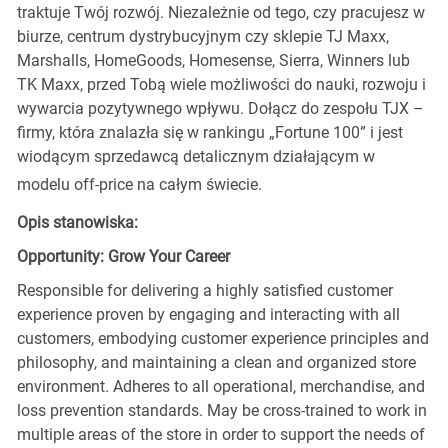
traktuje Twój rozwój. Niezależnie od tego, czy pracujesz w
biurze, centrum dystrybucyjnym czy sklepie TJ Maxx,
Marshalls, HomeGoods, Homesense, Sierra, Winners lub
TK Maxx, przed Tobą wiele możliwości do nauki, rozwoju i
wywarcia pozytywnego wpływu. Dołącz do zespołu TJX –
firmy, która znalazła się w rankingu „Fortune 100” i jest
wiodącym sprzedawcą detalicznym działającym w
modelu off-price na całym świecie.
Opis stanowiska:
Opportunity: Grow Your Career
Responsible for delivering a highly satisfied customer
experience proven by engaging and interacting with all
customers, embodying customer experience principles and
philosophy, and maintaining a clean and organized store
environment. Adheres to all operational, merchandise, and
loss prevention standards. May be cross-trained to work in
multiple areas of the store in order to support the needs of