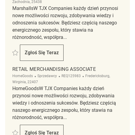
Zachodnia, 25438
MarshallsW TJX Companies każdy dzień przynosi
nowe możliwości rozwoju, zdobywania wiedzy i
odnoszenia sukcesów. Będziesz częścią naszego
energicznego zespołu, który stawia na
różnorodność, współpra...
Zapisać Retail Merchandising Supervisor REQ140195
Zgłoś Się Teraz
Retail Merchandising Supervisor
RETAIL MERCHANDISING ASSOCIATE
Kategoria
ReqId
Lokalizacja
HomeGoods
Sprzedawcy
REQ125983
Fredericksburg,
Wirginia, 22407
HomeGoodsW TJX Companies każdy dzień
przynosi nowe możliwości rozwoju, zdobywania
wiedzy i odnoszenia sukcesów. Będziesz częścią
naszego energicznego zespołu, który stawia na
różnorodność, współpra...
Zapisać Retail Merchandising Associate REQ125983
Zgłoś Się Teraz