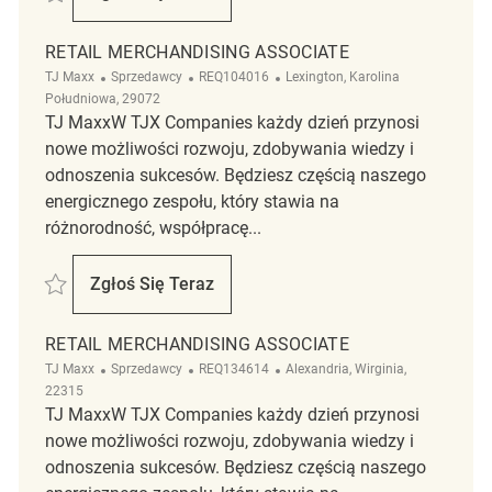
Retail Merchandising Associate
RETAIL MERCHANDISING ASSOCIATE
Kategoria
ReqId
Lokalizacja
TJ Maxx
Sprzedawcy
REQ104016
Lexington, Karolina
Południowa, 29072
TJ MaxxW TJX Companies każdy dzień przynosi
nowe możliwości rozwoju, zdobywania wiedzy i
odnoszenia sukcesów. Będziesz częścią naszego
energicznego zespołu, który stawia na
różnorodność, współpracę...
Zapisać Retail Merchandising Associate REQ104016
Zgłoś Się Teraz
Retail Merchandising Associate
RETAIL MERCHANDISING ASSOCIATE
Kategoria
ReqId
Lokalizacja
TJ Maxx
Sprzedawcy
REQ134614
Alexandria, Wirginia,
22315
TJ MaxxW TJX Companies każdy dzień przynosi
nowe możliwości rozwoju, zdobywania wiedzy i
odnoszenia sukcesów. Będziesz częścią naszego