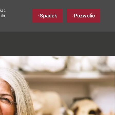
wać
Spadek
Pozwolić
nia