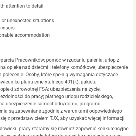
h attention to detail
n or unexpected situations
rvisors
easonable accommodation
parcia Pracowników; pomoc w rzucaniu palenia; urlop z
 na opiekę nad dziećmi i telefony komórkowe; ubezpieczenie
a polecenie. Osoby, które spełnią wymagania dotyczące
powiednika planu emerytalnego 401(k); pakietu
pieki zdrowotnej FSA; ubezpieczenia na życie;
zdolności do pracy; płatnego urlopu rodzicielskiego,
 na ubezpieczenie samochodu/domu; programu
zenia są zapewniane zgodnie z warunkami odpowiedniego
się z przedstawicielem TJX, aby uzyskać więcej informacji.
rodowisku pracy staramy się również zapewnić konkurencyjne
gę wszystkich kandydatów do pracy bez względu na rasę,