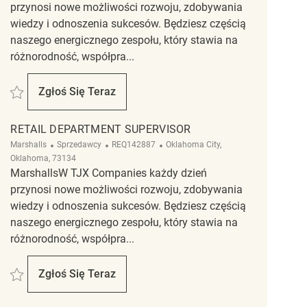
przynosi nowe możliwości rozwoju, zdobywania
wiedzy i odnoszenia sukcesów. Będziesz częścią
naszego energicznego zespołu, który stawia na
różnorodność, współpra...
Zapisać merchandising sales associate REQ118789
Zgłoś Się Teraz
Merchandising Sales Associate
RETAIL DEPARTMENT SUPERVISOR
Kategoria
ReqId
Lokalizacja
Marshalls
Sprzedawcy
REQ142887
Oklahoma City,
Oklahoma, 73134
MarshallsW TJX Companies każdy dzień
przynosi nowe możliwości rozwoju, zdobywania
wiedzy i odnoszenia sukcesów. Będziesz częścią
naszego energicznego zespołu, który stawia na
różnorodność, współpra...
Zapisać Retail Department Supervisor REQ142887
Zgłoś Się Teraz
Retail Department Supervisor