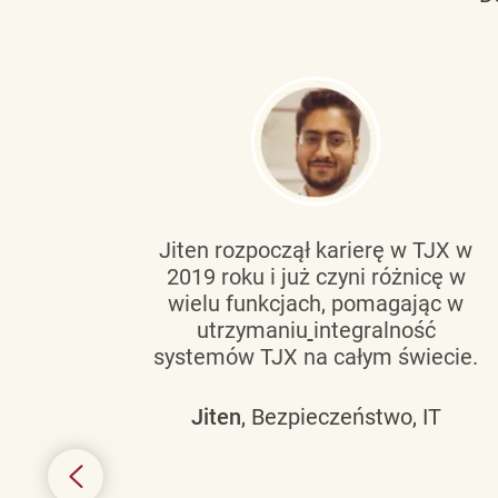
tującą
Jiten rozpoczął karierę w TJX w
2019 roku i już czyni różnicę w
wanie
wielu funkcjach, pomagając w
go
utrzymaniu
integralność
h
systemów TJX na całym świecie.
owym
Jiten
, Bezpieczeństwo, IT
 mogą
szych