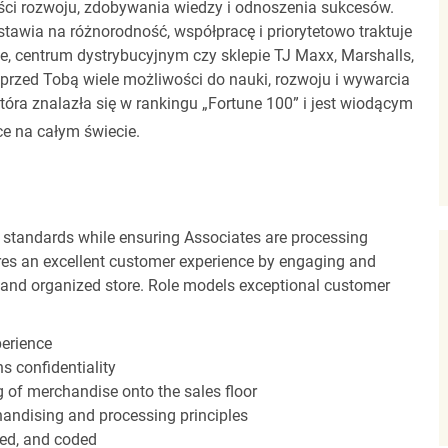
ci rozwoju, zdobywania wiedzy i odnoszenia sukcesów.
stawia na różnorodność, współpracę i priorytetowo traktuje
ze, centrum dystrybucyjnym czy sklepie TJ Maxx, Marshalls,
rzed Tobą wiele możliwości do nauki, rozwoju i wywarcia
óra znalazła się w rankingu „Fortune 100” i jest wiodącym
e na całym świecie.
 standards while ensuring Associates are processing
sures an excellent customer experience by engaging and
n and organized store. Role models exceptional customer
perience
s confidentiality
ng of merchandise onto the sales floor
andising and processing principles
red, and coded