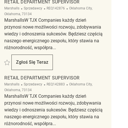
RETAIL DEPARTMENT SUPERVISOR
Kategoria
ReqId
Lokalizacja
Marshalls
Sprzedawcy
REQ142876
Oklahoma City,
Oklahoma, 73134
MarshallsW TJX Companies każdy dzień
przynosi nowe możliwości rozwoju, zdobywania
wiedzy i odnoszenia sukcesów. Będziesz częścią
naszego energicznego zespołu, który stawia na
różnorodność, współpra...
Zapisać Retail Department Supervisor REQ142876
Zgłoś Się Teraz
Retail Department Supervisor
RETAIL DEPARTMENT SUPERVISOR
Kategoria
ReqId
Lokalizacja
Marshalls
Sprzedawcy
REQ142883
Oklahoma City,
Oklahoma, 73134
MarshallsW TJX Companies każdy dzień
przynosi nowe możliwości rozwoju, zdobywania
wiedzy i odnoszenia sukcesów. Będziesz częścią
naszego energicznego zespołu, który stawia na
różnorodność, współpra...