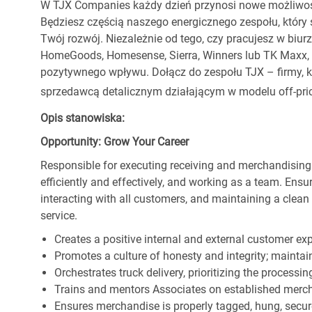
W TJX Companies każdy dzień przynosi nowe możliwoś
Będziesz częścią naszego energicznego zespołu, który 
Twój rozwój. Niezależnie od tego, czy pracujesz w biur
HomeGoods, Homesense, Sierra, Winners lub TK Maxx, p
pozytywnego wpływu. Dołącz do zespołu TJX – firmy, kt
sprzedawcą detalicznym działającym w modelu off-pric
Opis stanowiska:
Opportunity: Grow Your Career
Responsible for executing receiving and merchandising
efficiently and effectively, and working as a team. En
interacting with all customers, and maintaining a clea
service.
Creates a positive internal and external customer ex
Promotes a culture of honesty and integrity; maintain
Orchestrates truck delivery, prioritizing the processi
Trains and mentors Associates on established merch
Ensures merchandise is properly tagged, hung, secu