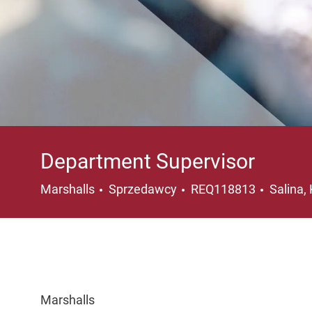
Department Supervisor
Kategoria
Lokaliz
Marshalls
Sprzedawcy
REQ118813
Salina,
Marshalls