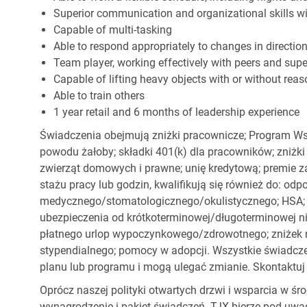
Superior communication and organizational skills wit
Capable of multi-tasking
Able to respond appropriately to changes in directio
Team player, working effectively with peers and supe
Capable of lifting heavy objects with or without r
Able to train others
1 year retail and 6 months of leadership experience
Świadczenia obejmują zniżki pracownicze; Program Ws
powodu żałoby; składki 401(k) dla pracowników; zniżki
zwierząt domowych i prawne; unię kredytową; premie z
stażu pracy lub godzin, kwalifikują się również do: od
medycznego/stomatologicznego/okulistycznego; HSA; o
ubezpieczenia od krótkoterminowej/długoterminowej nie
płatnego urlop wypoczynkowego/zdrowotnego; zniżek
stypendialnego; pomocy w adopcji. Wszystkie świadc
planu lub programu i mogą ulegać zmianie. Skontaktuj 
Oprócz naszej polityki otwartych drzwi i wsparcia w ś
wynagrodzenie i pakiet świadczeń. TJX bierze pod uwa