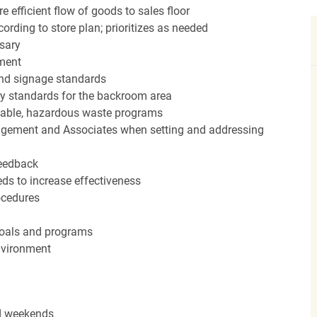
efficient flow of goods to sales floor
ording to store plan; prioritizes as needed
sary
hment
nd signage standards
ery standards for the backroom area
icable, hazardous waste programs
agement and Associates when setting and addressing
feedback
ds to increase effectiveness
rocedures
 goals and programs
nvironment
nd weekends