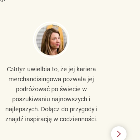
uwielbia to, że jej kariera
Caitlyn
Bra
merchandisingowa pozwala jej
lu
podróżować po świecie w
ku
poszukiwaniu najnowszych i
zaw
najlepszych. Dołącz do przygody i
nie 
znajdź inspirację w codzienności.
l
świ