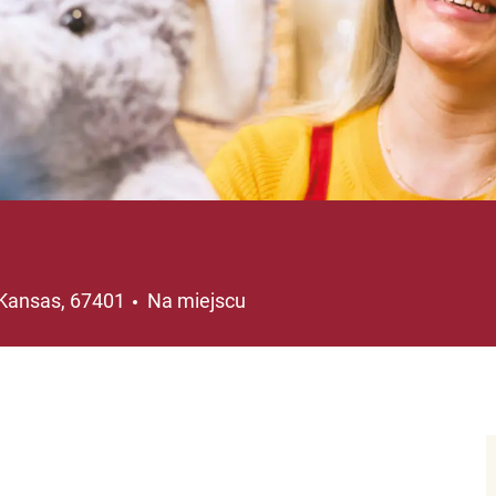
acja
 Kansas, 67401
Na miejscu