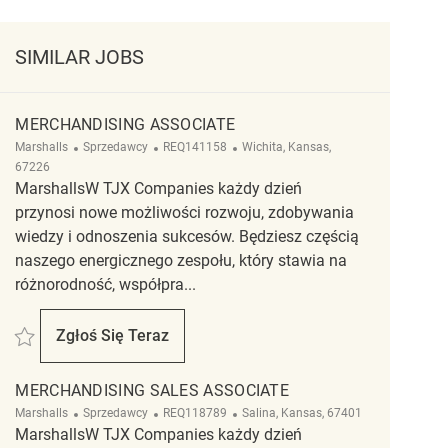
SIMILAR JOBS
MERCHANDISING ASSOCIATE
Kategoria
ReqId
Lokalizacja
Marshalls
Sprzedawcy
REQ141158
Wichita, Kansas,
67226
MarshallsW TJX Companies każdy dzień
przynosi nowe możliwości rozwoju, zdobywania
wiedzy i odnoszenia sukcesów. Będziesz częścią
naszego energicznego zespołu, który stawia na
różnorodność, współpra...
Zapisać Merchandising Associate REQ141158
Zgłoś Się Teraz
Merchandising Associate
MERCHANDISING SALES ASSOCIATE
Kategoria
ReqId
Lokalizacja
Marshalls
Sprzedawcy
REQ118789
Salina, Kansas, 67401
MarshallsW TJX Companies każdy dzień