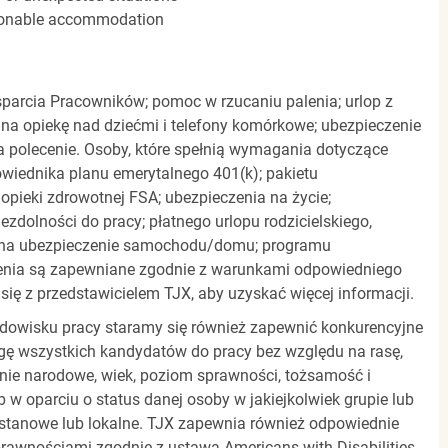
easonable accommodation
parcia Pracowników; pomoc w rzucaniu palenia; urlop z
 na opiekę nad dziećmi i telefony komórkowe; ubezpieczenie
a polecenie. Osoby, które spełnią wymagania dotyczące
powiednika planu emerytalnego 401(k); pakietu
pieki zdrowotnej FSA; ubezpieczenia na życie;
zdolności do pracy; płatnego urlopu rodzicielskiego,
 na ubezpieczenie samochodu/domu; programu
zenia są zapewniane zgodnie z warunkami odpowiedniego
się z przedstawicielem TJX, aby uzyskać więcej informacji.
rodowisku pracy staramy się również zapewnić konkurencyjne
gę wszystkich kandydatów do pracy bez względu na rasę,
dzenie narodowe, wiek, poziom sprawności, tożsamość i
b w oparciu o status danej osoby w jakiejkolwiek grupie lub
, stanowe lub lokalne. TJX zapewnia również odpowiednie
awnościami zgodnie z ustawą Americans with Disabilities