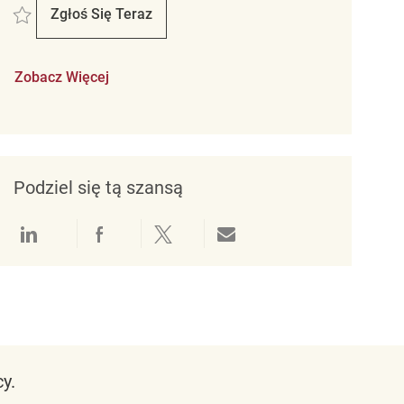
Zapisać merchandise associate REQ117632
Zgłoś Się Teraz
Merchandise Associate
Zobacz Więcej
Podziel się tą szansą
Udostępnianie przez LinkedIn
Udostępnianie przez Facebook
Udostępnij przez Twitter
Udostępnianie przez e-mail
y.