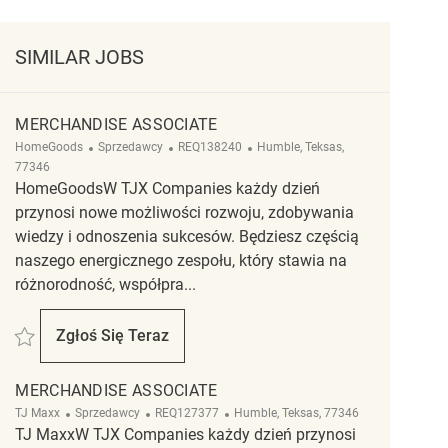
SIMILAR JOBS
MERCHANDISE ASSOCIATE
Kategoria
ReqId
Lokalizacja
HomeGoods
Sprzedawcy
REQ138240
Humble, Teksas,
77346
HomeGoodsW TJX Companies każdy dzień
przynosi nowe możliwości rozwoju, zdobywania
wiedzy i odnoszenia sukcesów. Będziesz częścią
naszego energicznego zespołu, który stawia na
różnorodność, współpra...
Zapisać Merchandise Associate REQ138240
Zgłoś Się Teraz
Merchandise Associate
MERCHANDISE ASSOCIATE
Kategoria
ReqId
Lokalizacja
TJ Maxx
Sprzedawcy
REQ127377
Humble, Teksas, 77346
TJ MaxxW TJX Companies każdy dzień przynosi