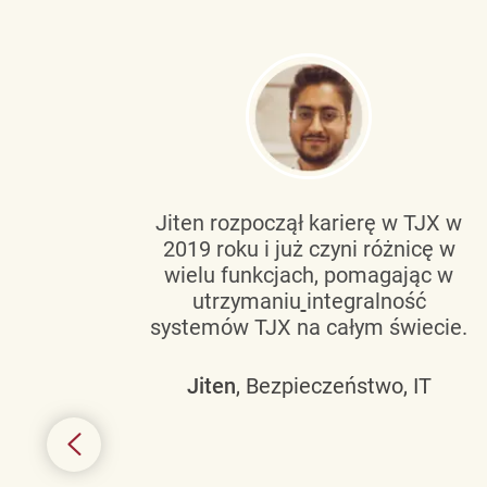
tującą
Jiten rozpoczął karierę w TJX w
2019 roku i już czyni różnicę w
wanie
wielu funkcjach, pomagając w
go
utrzymaniu
integralność
h
systemów TJX na całym świecie.
owym
Jiten
, Bezpieczeństwo, IT
 mogą
szych