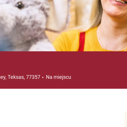
ja
ey, Teksas, 77357
Na miejscu