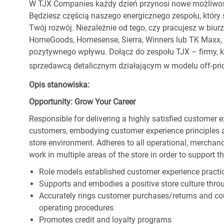
W TJX Companies każdy dzień przynosi nowe możliwoś
Będziesz częścią naszego energicznego zespołu, który 
Twój rozwój. Niezależnie od tego, czy pracujesz w biur
HomeGoods, Homesense, Sierra, Winners lub TK Maxx, p
pozytywnego wpływu. Dołącz do zespołu TJX – firmy, kt
sprzedawcą detalicznym działającym w modelu off-pric
Opis stanowiska:
Opportunity: Grow Your Career
Responsible for delivering a highly satisfied customer 
customers, embodying customer experience principles 
store environment. Adheres to all operational, merchand
work in multiple areas of the store in order to support t
Role models established customer experience practic
Supports and embodies a positive store culture throu
Accurately rings customer purchases/returns and co
operating procedures
Promotes credit and loyalty programs