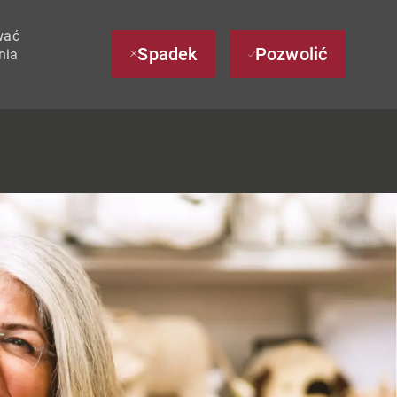
wać
Spadek
Pozwolić
nia