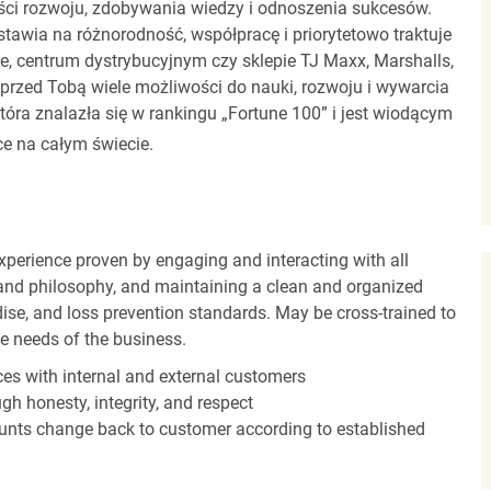
ci rozwoju, zdobywania wiedzy i odnoszenia sukcesów.
stawia na różnorodność, współpracę i priorytetowo traktuje
ze, centrum dystrybucyjnym czy sklepie TJ Maxx, Marshalls,
rzed Tobą wiele możliwości do nauki, rozwoju i wywarcia
óra znalazła się w rankingu „Fortune 100” i jest wiodącym
e na całym świecie.
experience proven by engaging and interacting with all
and philosophy, and maintaining a clean and organized
ise, and loss prevention standards. May be cross-trained to
he needs of the business.
es with internal and external customers
gh honesty, integrity, and respect
unts change back to customer according to established