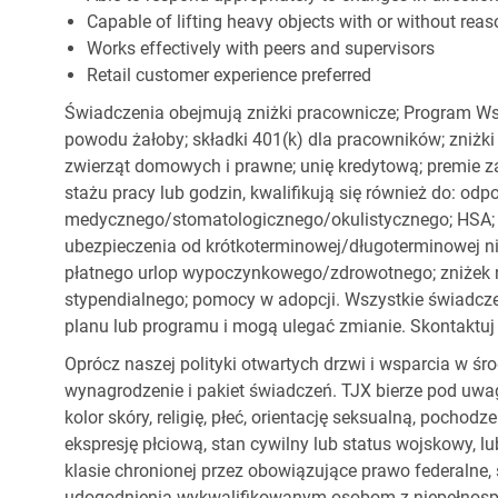
Capable of lifting heavy objects with or without r
Works effectively with peers and supervisors
Retail customer experience preferred
Świadczenia obejmują zniżki pracownicze; Program Ws
powodu żałoby; składki 401(k) dla pracowników; zniżki
zwierząt domowych i prawne; unię kredytową; premie z
stażu pracy lub godzin, kwalifikują się również do: od
medycznego/stomatologicznego/okulistycznego; HSA; o
ubezpieczenia od krótkoterminowej/długoterminowej nie
płatnego urlop wypoczynkowego/zdrowotnego; zniżek
stypendialnego; pomocy w adopcji. Wszystkie świadc
planu lub programu i mogą ulegać zmianie. Skontaktuj 
Oprócz naszej polityki otwartych drzwi i wsparcia w ś
wynagrodzenie i pakiet świadczeń. TJX bierze pod uwa
kolor skóry, religię, płeć, orientację seksualną, pocho
ekspresję płciową, stan cywilny lub status wojskowy, lu
klasie chronionej przez obowiązujące prawo federalne
udogodnienia wykwalifikowanym osobom z niepełnospr