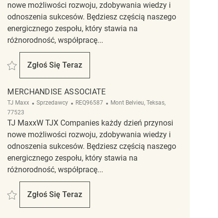
nowe możliwości rozwoju, zdobywania wiedzy i
odnoszenia sukcesów. Będziesz częścią naszego
energicznego zespołu, który stawia na
różnorodność, współpracę...
Zapisać Merchandise Associate REQ127377
Zgłoś Się Teraz
Merchandise Associate
MERCHANDISE ASSOCIATE
Kategoria
ReqId
Lokalizacja
TJ Maxx
Sprzedawcy
REQ96587
Mont Belvieu, Teksas,
77523
TJ MaxxW TJX Companies każdy dzień przynosi
nowe możliwości rozwoju, zdobywania wiedzy i
odnoszenia sukcesów. Będziesz częścią naszego
energicznego zespołu, który stawia na
różnorodność, współpracę...
Zapisać Merchandise Associate REQ96587
Zgłoś Się Teraz
Merchandise Associate