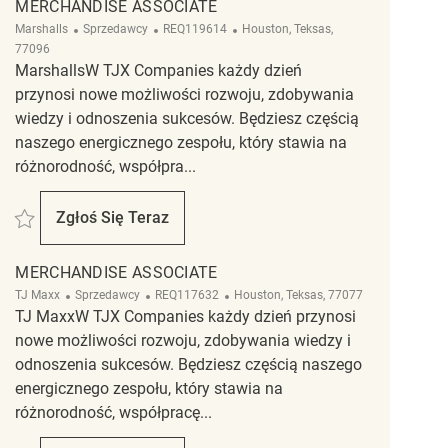
MERCHANDISE ASSOCIATE
Kategoria
ReqId
Lokalizacja
Marshalls
Sprzedawcy
REQ119614
Houston, Teksas,
77096
MarshallsW TJX Companies każdy dzień
przynosi nowe możliwości rozwoju, zdobywania
wiedzy i odnoszenia sukcesów. Będziesz częścią
naszego energicznego zespołu, który stawia na
różnorodność, współpra...
Zapisać Merchandise Associate REQ119614
Zgłoś Się Teraz
Merchandise Associate
MERCHANDISE ASSOCIATE
Kategoria
ReqId
Lokalizacja
TJ Maxx
Sprzedawcy
REQ117632
Houston, Teksas, 77077
TJ MaxxW TJX Companies każdy dzień przynosi
nowe możliwości rozwoju, zdobywania wiedzy i
odnoszenia sukcesów. Będziesz częścią naszego
energicznego zespołu, który stawia na
różnorodność, współpracę...