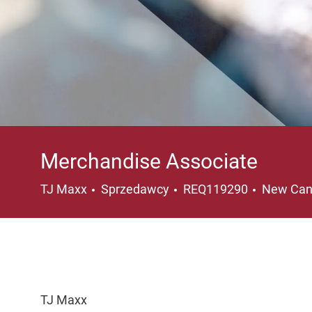
Merchandise Associate
Kategoria
Lokalizac
TJ Maxx
Sprzedawcy
REQ119290
New Can
TJ Maxx