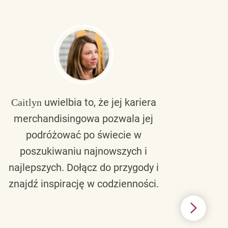
uwielbia to, że jej kariera
Caitlyn
Bra
merchandisingowa pozwala jej
lu
podróżować po świecie w
ku
poszukiwaniu najnowszych i
zaw
najlepszych. Dołącz do przygody i
nie 
znajdź inspirację w codzienności.
l
świ