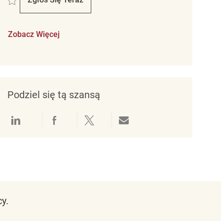
Retail Merchandise Associate
Zobacz Więcej
Podziel się tą szansą
Udostępnianie przez LinkedIn
Udostępnianie przez Facebook
Udostępnij przez Twitter
Udostępnianie przez e-mail
y.