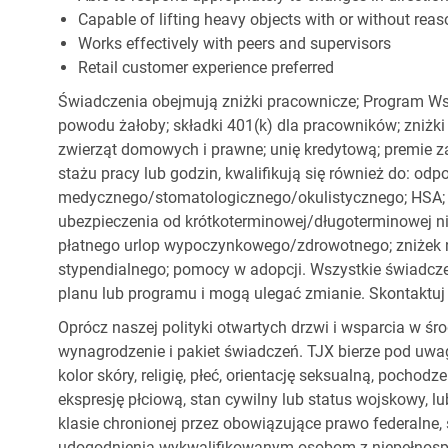
Capable of lifting heavy objects with or without r
Works effectively with peers and supervisors
Retail customer experience preferred
Świadczenia obejmują zniżki pracownicze; Program Ws
powodu żałoby; składki 401(k) dla pracowników; zniżki
zwierząt domowych i prawne; unię kredytową; premie z
stażu pracy lub godzin, kwalifikują się również do: od
medycznego/stomatologicznego/okulistycznego; HSA; o
ubezpieczenia od krótkoterminowej/długoterminowej nie
płatnego urlop wypoczynkowego/zdrowotnego; zniżek
stypendialnego; pomocy w adopcji. Wszystkie świadc
planu lub programu i mogą ulegać zmianie. Skontaktuj 
Oprócz naszej polityki otwartych drzwi i wsparcia w ś
wynagrodzenie i pakiet świadczeń. TJX bierze pod uwa
kolor skóry, religię, płeć, orientację seksualną, pocho
ekspresję płciową, stan cywilny lub status wojskowy, lu
klasie chronionej przez obowiązujące prawo federalne
udogodnienia wykwalifikowanym osobom z niepełnospr