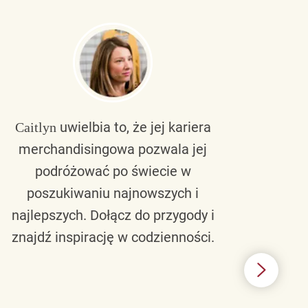
uwielbia to, że jej kariera
Caitlyn
Bra
merchandisingowa pozwala jej
lu
podróżować po świecie w
ku
poszukiwaniu najnowszych i
zaw
najlepszych. Dołącz do przygody i
nie 
znajdź inspirację w codzienności.
l
świ
B