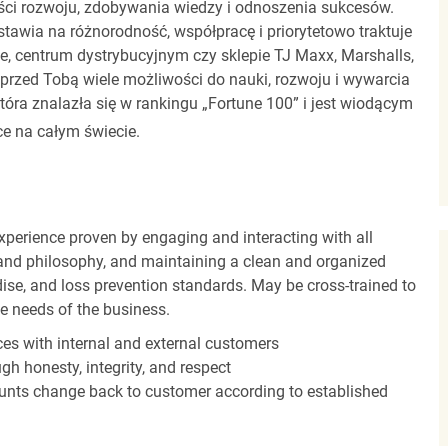
ci rozwoju, zdobywania wiedzy i odnoszenia sukcesów.
stawia na różnorodność, współpracę i priorytetowo traktuje
ze, centrum dystrybucyjnym czy sklepie TJ Maxx, Marshalls,
rzed Tobą wiele możliwości do nauki, rozwoju i wywarcia
óra znalazła się w rankingu „Fortune 100” i jest wiodącym
e na całym świecie.
experience proven by engaging and interacting with all
and philosophy, and maintaining a clean and organized
ise, and loss prevention standards. May be cross-trained to
he needs of the business.
es with internal and external customers
gh honesty, integrity, and respect
unts change back to customer according to established