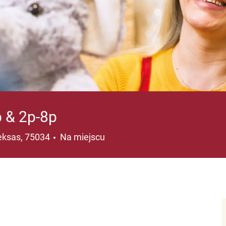
 & 2p-8p
ja
Teksas, 75034
Na miejscu