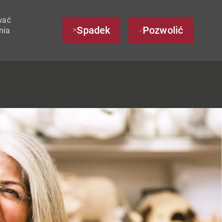
wać
Spadek
Pozwolić
nia