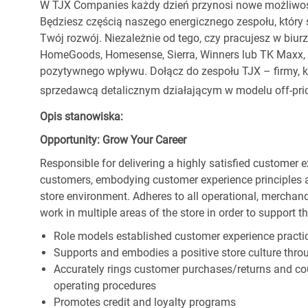
W TJX Companies każdy dzień przynosi nowe możliwoś
Będziesz częścią naszego energicznego zespołu, który 
Twój rozwój. Niezależnie od tego, czy pracujesz w biur
HomeGoods, Homesense, Sierra, Winners lub TK Maxx, p
pozytywnego wpływu. Dołącz do zespołu TJX – firmy, kt
sprzedawcą detalicznym działającym w modelu off-pric
Opis stanowiska:
Opportunity: Grow Your Career
Responsible for delivering a highly satisfied customer 
customers, embodying customer experience principles 
store environment. Adheres to all operational, merchand
work in multiple areas of the store in order to support t
Role models established customer experience practic
Supports and embodies a positive store culture throu
Accurately rings customer purchases/returns and co
operating procedures
Promotes credit and loyalty programs