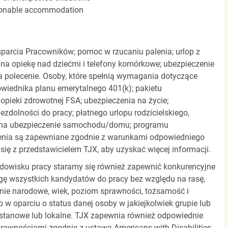
easonable accommodation
parcia Pracowników; pomoc w rzucaniu palenia; urlop z
 na opiekę nad dziećmi i telefony komórkowe; ubezpieczenie
a polecenie. Osoby, które spełnią wymagania dotyczące
powiednika planu emerytalnego 401(k); pakietu
pieki zdrowotnej FSA; ubezpieczenia na życie;
zdolności do pracy; płatnego urlopu rodzicielskiego,
 na ubezpieczenie samochodu/domu; programu
zenia są zapewniane zgodnie z warunkami odpowiedniego
się z przedstawicielem TJX, aby uzyskać więcej informacji.
rodowisku pracy staramy się również zapewnić konkurencyjne
gę wszystkich kandydatów do pracy bez względu na rasę,
dzenie narodowe, wiek, poziom sprawności, tożsamość i
b w oparciu o status danej osoby w jakiejkolwiek grupie lub
, stanowe lub lokalne. TJX zapewnia również odpowiednie
awnościami zgodnie z ustawą Americans with Disabilities