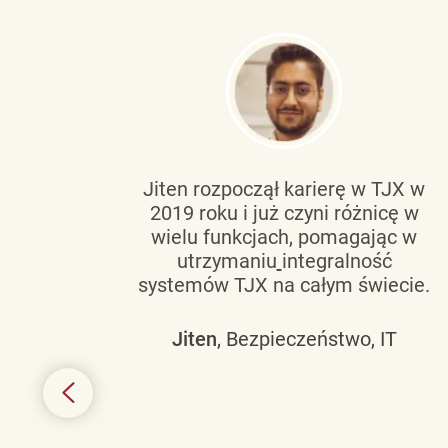
tującą
Jiten rozpoczął karierę w TJX w
2019 roku i już czyni różnicę w
wanie
wielu funkcjach, pomagając w
go
utrzymaniu
integralność
h
systemów TJX na całym świecie.
owym
Jiten
, Bezpieczeństwo, IT
 mogą
szych