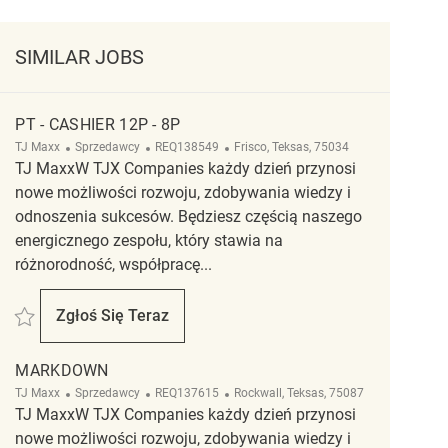
SIMILAR JOBS
PT - CASHIER 12P - 8P
Kategoria
ReqId
Lokalizacja
TJ Maxx
Sprzedawcy
REQ138549
Frisco, Teksas, 75034
TJ MaxxW TJX Companies każdy dzień przynosi
nowe możliwości rozwoju, zdobywania wiedzy i
odnoszenia sukcesów. Będziesz częścią naszego
energicznego zespołu, który stawia na
różnorodność, współpracę...
Zapisać PT - Cashier 12p - 8p REQ138549
Zgłoś Się Teraz
PT - Cashier 12p - 8p
MARKDOWN
Kategoria
ReqId
Lokalizacja
TJ Maxx
Sprzedawcy
REQ137615
Rockwall, Teksas, 75087
TJ MaxxW TJX Companies każdy dzień przynosi
nowe możliwości rozwoju, zdobywania wiedzy i