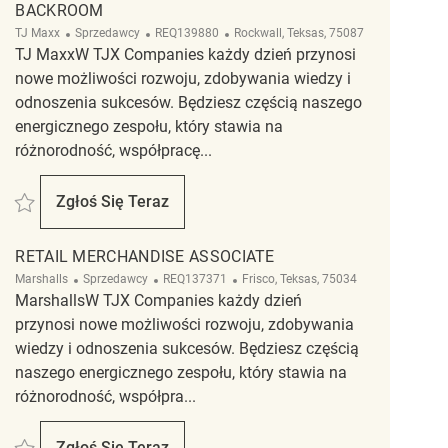
BACKROOM
Kategoria
ReqId
Lokalizacja
TJ Maxx
Sprzedawcy
REQ139880
Rockwall, Teksas, 75087
TJ MaxxW TJX Companies każdy dzień przynosi
nowe możliwości rozwoju, zdobywania wiedzy i
odnoszenia sukcesów. Będziesz częścią naszego
energicznego zespołu, który stawia na
różnorodność, współpracę...
Zapisać Backroom REQ139880
Zgłoś Się Teraz
Backroom
RETAIL MERCHANDISE ASSOCIATE
Kategoria
ReqId
Lokalizacja
Marshalls
Sprzedawcy
REQ137371
Frisco, Teksas, 75034
MarshallsW TJX Companies każdy dzień
przynosi nowe możliwości rozwoju, zdobywania
wiedzy i odnoszenia sukcesów. Będziesz częścią
naszego energicznego zespołu, który stawia na
różnorodność, współpra...
Zapisać Retail Merchandise Associate REQ137371
Zgłoś Się Teraz