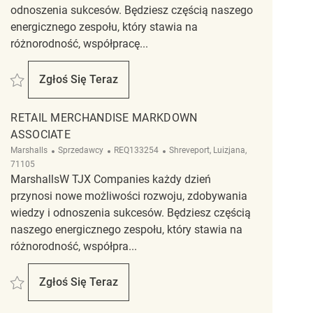
odnoszenia sukcesów. Będziesz częścią naszego
energicznego zespołu, który stawia na
różnorodność, współpracę...
Zapisać Markdown REQ137615
Zgłoś Się Teraz
Markdown
RETAIL MERCHANDISE MARKDOWN
ASSOCIATE
Kategoria
ReqId
Lokalizacja
Marshalls
Sprzedawcy
REQ133254
Shreveport, Luizjana,
71105
MarshallsW TJX Companies każdy dzień
przynosi nowe możliwości rozwoju, zdobywania
wiedzy i odnoszenia sukcesów. Będziesz częścią
naszego energicznego zespołu, który stawia na
różnorodność, współpra...
Zapisać Retail Merchandise Markdown Associate REQ133254
Zgłoś Się Teraz
Retail Merchandise Markdown Associate