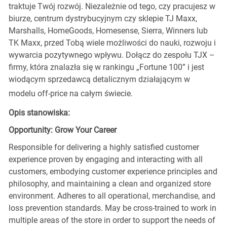
traktuje Twój rozwój. Niezależnie od tego, czy pracujesz w
biurze, centrum dystrybucyjnym czy sklepie TJ Maxx,
Marshalls, HomeGoods, Homesense, Sierra, Winners lub
TK Maxx, przed Tobą wiele możliwości do nauki, rozwoju i
wywarcia pozytywnego wpływu. Dołącz do zespołu TJX –
firmy, która znalazła się w rankingu „Fortune 100” i jest
wiodącym sprzedawcą detalicznym działającym w
modelu off-price na całym świecie.
Opis stanowiska:
Opportunity: Grow Your Career
Responsible for delivering a highly satisfied customer
experience proven by engaging and interacting with all
customers, embodying customer experience principles and
philosophy, and maintaining a clean and organized store
environment. Adheres to all operational, merchandise, and
loss prevention standards. May be cross-trained to work in
multiple areas of the store in order to support the needs of