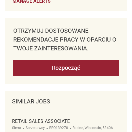
MANAGE ALERTS
OTRZYMUJ DOSTOSOWANE
REKOMENDACJE PRACY W OPARCIU O
TWOJE ZAINTERESOWANIA.
Rozpocząć
SIMILAR JOBS
RETAIL SALES ASSOCIATE
Kategoria
ReqId
Lokalizacja
Sierra
Sprzedawcy
REQ139278
Racine, Wisconsin, 53406