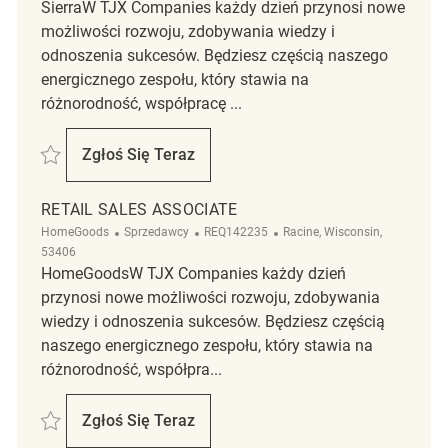
SierraW TJX Companies każdy dzień przynosi nowe
możliwości rozwoju, zdobywania wiedzy i
odnoszenia sukcesów. Będziesz częścią naszego
energicznego zespołu, który stawia na
różnorodność, współpracę ...
Zapisać Retail Sales Associate REQ139278
Zgłoś Się Teraz
Retail Sales Associate
RETAIL SALES ASSOCIATE
Kategoria
ReqId
Lokalizacja
HomeGoods
Sprzedawcy
REQ142235
Racine, Wisconsin,
53406
HomeGoodsW TJX Companies każdy dzień
przynosi nowe możliwości rozwoju, zdobywania
wiedzy i odnoszenia sukcesów. Będziesz częścią
naszego energicznego zespołu, który stawia na
różnorodność, współpra...
Zapisać retail sales associate REQ142235
Zgłoś Się Teraz
Retail Sales Associate