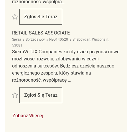
różnorodność, współpra...
Zapisać Retail Sales Associate REQ135205
Zgłoś Się Teraz
Retail Sales Associate
RETAIL SALES ASSOCIATE
Kategoria
ReqId
Lokalizacja
Sierra
Sprzedawcy
REQ140520
Sheboygan, Wisconsin,
53081
SierraW TJX Companies każdy dzień przynosi nowe
możliwości rozwoju, zdobywania wiedzy i
odnoszenia sukcesów. Będziesz częścią naszego
energicznego zespołu, który stawia na
różnorodność, współpracę ...
Zapisać Retail Sales Associate REQ140520
Zgłoś Się Teraz
Retail Sales Associate
Zobacz Więcej