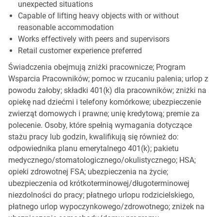
unexpected situations
Capable of lifting heavy objects with or without
reasonable accommodation
Works effectively with peers and supervisors
Retail customer experience preferred
Świadczenia obejmują zniżki pracownicze; Program
Wsparcia Pracowników; pomoc w rzucaniu palenia; urlop z
powodu żałoby; składki 401(k) dla pracowników; zniżki na
opiekę nad dziećmi i telefony komórkowe; ubezpieczenie
zwierząt domowych i prawne; unię kredytową; premie za
polecenie. Osoby, które spełnią wymagania dotyczące
stażu pracy lub godzin, kwalifikują się również do:
odpowiednika planu emerytalnego 401(k); pakietu
medycznego/stomatologicznego/okulistycznego; HSA;
opieki zdrowotnej FSA; ubezpieczenia na życie;
ubezpieczenia od krótkoterminowej/długoterminowej
niezdolności do pracy; płatnego urlopu rodzicielskiego,
płatnego urlop wypoczynkowego/zdrowotnego; zniżek na