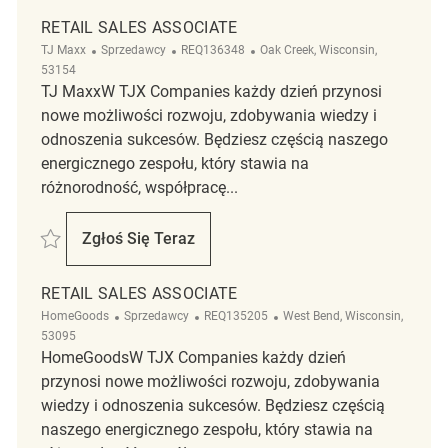
RETAIL SALES ASSOCIATE
Kategoria
ReqId
Lokalizacja
TJ Maxx
Sprzedawcy
REQ136348
Oak Creek, Wisconsin,
53154
TJ MaxxW TJX Companies każdy dzień przynosi
nowe możliwości rozwoju, zdobywania wiedzy i
odnoszenia sukcesów. Będziesz częścią naszego
energicznego zespołu, który stawia na
różnorodność, współpracę...
Zapisać Retail Sales Associate REQ136348
Zgłoś Się Teraz
Retail Sales Associate
RETAIL SALES ASSOCIATE
Kategoria
ReqId
Lokalizacja
HomeGoods
Sprzedawcy
REQ135205
West Bend, Wisconsin,
53095
HomeGoodsW TJX Companies każdy dzień
przynosi nowe możliwości rozwoju, zdobywania
wiedzy i odnoszenia sukcesów. Będziesz częścią
naszego energicznego zespołu, który stawia na