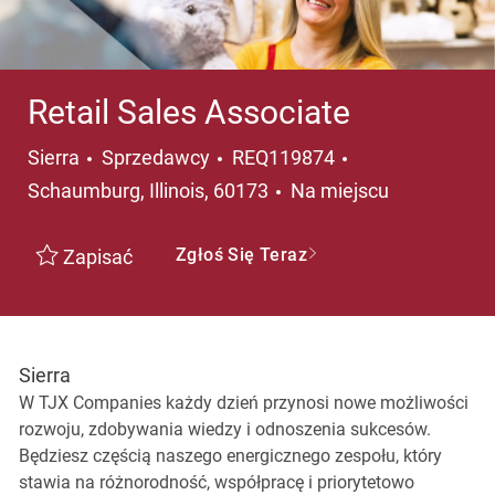
Retail Sales Associate
Kategoria
Lokalizacja
Sierra
Sprzedawcy
REQ119874
Schaumburg, Illinois, 60173
Na miejscu
Zgłoś Się Teraz
Zapisać
Sierra
W TJX Companies każdy dzień przynosi nowe możliwości
rozwoju, zdobywania wiedzy i odnoszenia sukcesów.
Będziesz częścią naszego energicznego zespołu, który
stawia na różnorodność, współpracę i priorytetowo