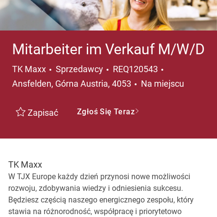
Mitarbeiter im Verkauf M/W/D
Kategoria
Lokalizacja
TK Maxx
Sprzedawcy
REQ120543
Ansfelden, Górna Austria, 4053
Na miejscu
Zgłoś Się Teraz
Zapisać
TK Maxx
W TJX Europe każdy dzień przynosi nowe możliwości
rozwoju, zdobywania wiedzy i odniesienia sukcesu.
Będziesz częścią naszego energicznego zespołu, który
stawia na różnorodność, współpracę i priorytetowo