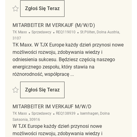
Zapisać Mitarbeiter im Verkauf m/w/d REQ126207
Zgłoś Się Teraz
Mitarbeiter Im Verkauf M/w/d
MITARBEITER IM VERKAUF (M/W/D)
Kategoria
ReqId
Lokalizacja
TK Maxx
Sprzedawcy
REQ119010
St.Pölten, Dolna Austria,
3107
TK Maxx. W TJX Europe każdy dzień przynosi nowe
możliwości rozwoju, zdobywania wiedzy i
odniesienia sukcesu. Będziesz częścią naszego
energicznego zespołu, który stawia na
różnorodność, współpracę ...
Zapisać Mitarbeiter im Verkauf (m/w/d) REQ119010
Zgłoś Się Teraz
Mitarbeiter Im Verkauf (m/w/d)
MITARBEITER IM VERKAUF M/W/D
Kategoria
ReqId
Lokalizacja
TK Maxx
Sprzedawcy
REQ138939
Isernhagen, Dolna
Saksonia, 30916
W TJX Europe każdy dzień przynosi nowe
możliwości rozwoju, zdobywania wiedzy i