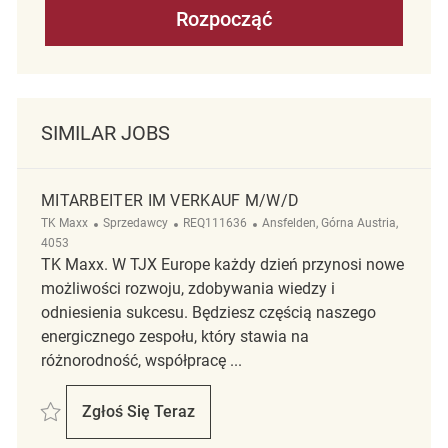
Rozpocząć
SIMILAR JOBS
MITARBEITER IM VERKAUF M/W/D
Kategoria
ReqId
Lokalizacja
TK Maxx
Sprzedawcy
REQ111636
Ansfelden, Górna Austria,
4053
TK Maxx. W TJX Europe każdy dzień przynosi nowe
możliwości rozwoju, zdobywania wiedzy i
odniesienia sukcesu. Będziesz częścią naszego
energicznego zespołu, który stawia na
różnorodność, współpracę ...
Zapisać Mitarbeiter im Verkauf M/W/D REQ111636
Zgłoś Się Teraz
Mitarbeiter Im Verkauf M/W/D