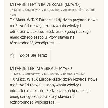
MITARBEITER*IN IM VERKAUF (M/W/D)
Kategoria
ReqId
Lokalizacja
TK Maxx
Sprzedawcy
REQ137454
Ansfelden, Górna Austria,
4053
TK Maxx. W TJX Europe każdy dzień przynosi nowe
możliwości rozwoju, zdobywania wiedzy i
odniesienia sukcesu. Będziesz częścią naszego
energicznego zespołu, który stawia na
różnorodność, współpracę ...
Zapisać Mitarbeiter*in im Verkauf (m/w/d) REQ137454
Zgłoś Się Teraz
Mitarbeiter*in Im Verkauf (m/w/d)
MITARBEITER IM VERKAUF M/W/D
Kategoria
ReqId
Lokalizacja
TK Maxx
Sprzedawcy
REQ126207
Bamberg, 96052
TK Maxx. W TJX Europe każdy dzień przynosi nowe
możliwości rozwoju, zdobywania wiedzy i
odniesienia sukcesu. Będziesz częścią naszego
energicznego zespołu, który stawia na
różnorodność, współpracę ...