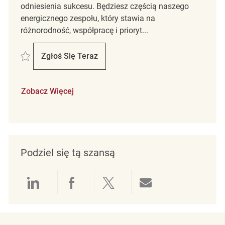
odniesienia sukcesu. Będziesz częścią naszego
energicznego zespołu, który stawia na
różnorodność, współpracę i prioryt...
Zapisać Mitarbeiter im Verkauf m/w/d REQ138939
Zgłoś Się Teraz
Mitarbeiter Im Verkauf M/w/d
Zobacz Więcej
Podziel się tą szansą
Udostępnianie przez LinkedIn
Udostępnianie przez Facebo
Udostępnij przez Twit
Udostępnianie 